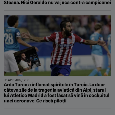
Steaua. Nici Geraldo nu va juca contra campioanei
06 APR. 2015, 17:35
Arda Turan a inflamat spiritele în Turcia. La doar
câteva zile de la tragedia aviatică din Alpi, starul
lui Atletico Madrid a fost lăsat să vină în cockpitul
unei aeronave. Ce riscă piloții