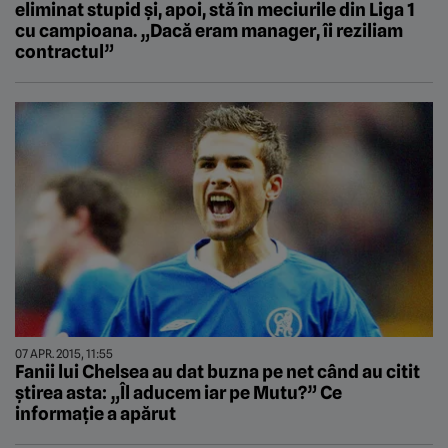
eliminat stupid și, apoi, stă în meciurile din Liga 1
cu campioana. „Dacă eram manager, îi reziliam
contractul”
07 APR. 2015, 11:55
Fanii lui Chelsea au dat buzna pe net când au citit
știrea asta: „Îl aducem iar pe Mutu?” Ce
informație a apărut