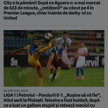
City e la pământ! După ce Aguero n-a mai marcat
de 623 de minute, „cetățenii” au căzut pe 4 în
Premier League, chiar înainte de derby-ul cu
United
06 APR. 2015, 22:30
LIGA 1 | Petrolul – Pandurii 0-1. „Rușine să vă fie”,
hitul serii la Ploiești. Teixeira a fost huiduit, după
ce a luat un galben stupid și ratează meciul cu