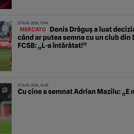
07 AUG. 2026, 17:04
Denis Drăguș a luat deciz
MERCATO
când ar putea semna cu un club din S
FCSB: „L-a întărâtat!”
07 AUG. 2026, 16:28
Cu cine a semnat Adrian Mazilu: „E n