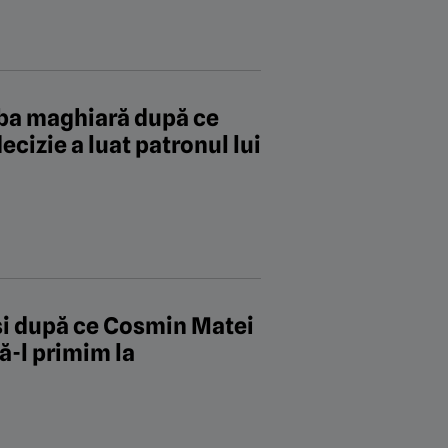
mba maghiară după ce
cizie a luat patronul lui
psi după ce Cosmin Matei
ă-l primim la