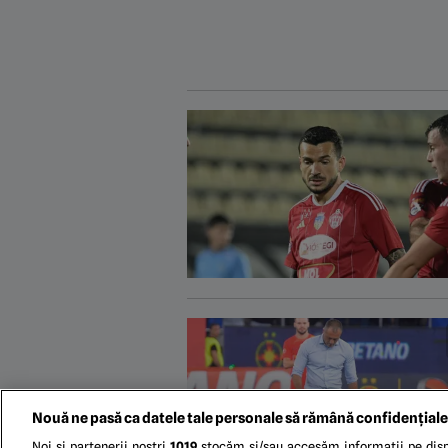
Nouă ne pasă ca datele tale personale să rămână confidențiale
Noi și partenerii noștri
1019
stocăm și/sau accesăm informații pe disp