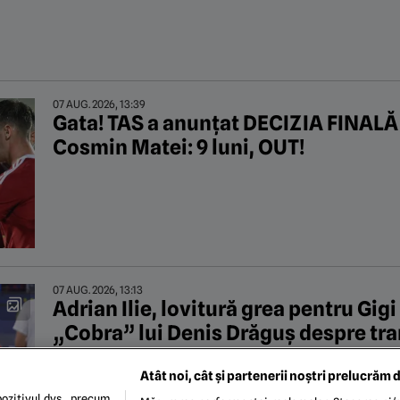
07 AUG. 2026, 13:39
Gata! TAS a anunțat DECIZIA FINALĂ 
Cosmin Matei: 9 luni, OUT!
07 AUG. 2026, 13:13
Adrian Ilie, lovitură grea pentru Gigi 
„Cobra” lui Denis Drăguș despre tra
bine așa”
Atât noi, cât și partenerii noștri prelucrăm d
ozitivul dvs., precum