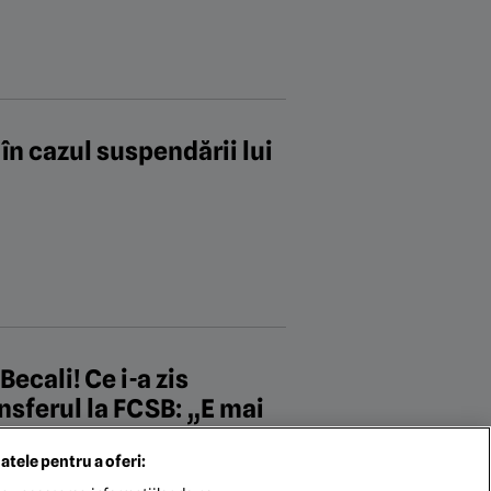
în cazul suspendării lui
Becali! Ce i-a zis
nsferul la FCSB: „E mai
atele pentru a oferi: