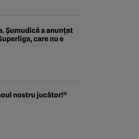
ia. Șumudică a anunțat
uperliga, care nu e
oul nostru jucător!”