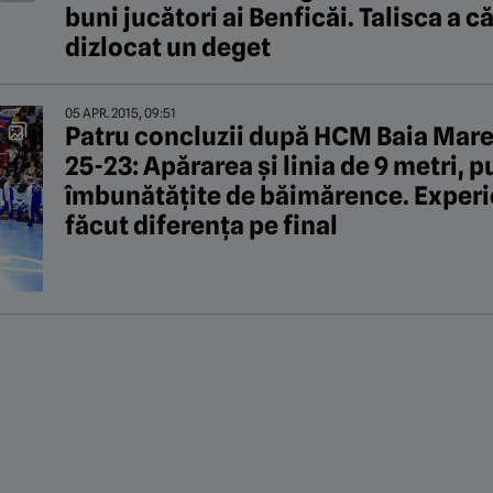
buni jucători ai Benficăi. Talisca a c
dizlocat un deget
05 APR. 2015, 09:51
Patru concluzii după HCM Baia Mar
25-23: Apărarea și linia de 9 metri, p
îmbunătățite de băimărence. Experi
făcut diferența pe final