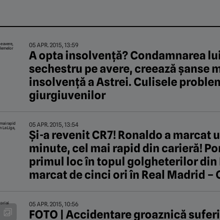
05 APR. 2015, 13:59
A opta insolvență? Condamnarea lui 
sechestru pe avere, creează șanse ma
insolvență a Astrei. Culisele proble
giurgiuvenilor
05 APR. 2015, 13:54
Și-a revenit CR7! Ronaldo a marcat u
minute, cel mai rapid din carieră! P
primul loc în topul golgheterilor din
marcat de cinci ori în Real Madrid –
05 APR. 2015, 10:56
FOTO | Accidentare groaznică suferit