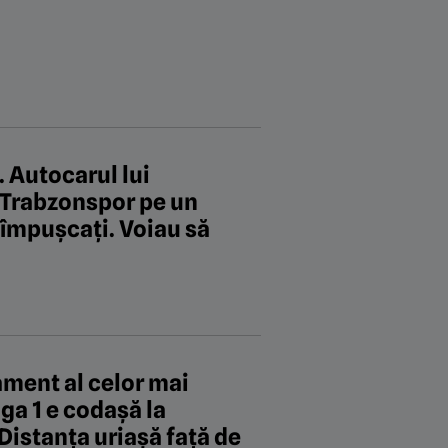
 Autocarul lui
i Trabzonspor pe un
t împușcați. Voiau să
sament al celor mai
ga 1 e codașă la
Distanța uriașă față de