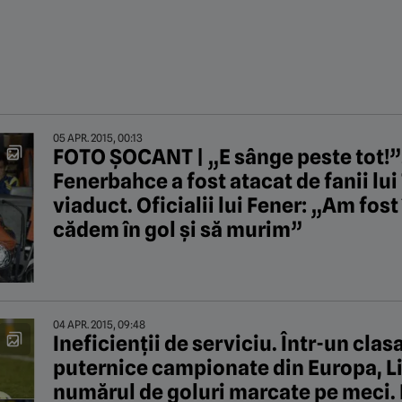
05 APR. 2015, 00:13
FOTO ȘOCANT | „E sânge peste tot!”.
Fenerbahce a fost atacat de fanii lu
viaduct. Oficialii lui Fener: „Am fos
cădem în gol și să murim”
04 APR. 2015, 09:48
Ineficienții de serviciu. Într-un cla
puternice campionate din Europa, Li
numărul de goluri marcate pe meci. 