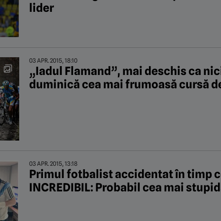
lider
03 APR. 2015, 18:10
„Iadul Flamand”, mai deschis ca nic
duminică cea mai frumoasă cursă de
03 APR. 2015, 13:18
Primul fotbalist accidentat în timp c
INCREDIBIL: Probabil cea mai stupid