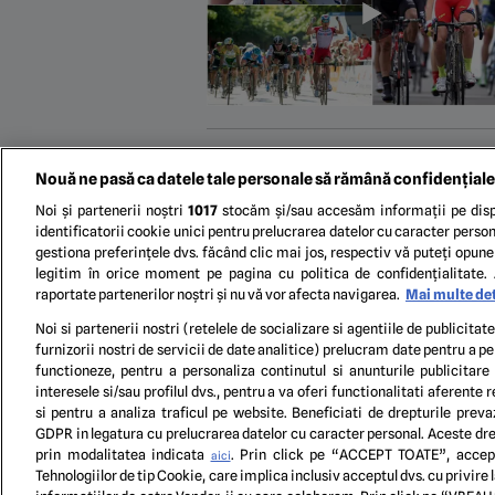
Nouă ne pasă ca datele tale personale să rămână confidențiale
Noi și partenerii noștri
1017
stocăm și/sau accesăm informații pe disp
identificatorii cookie unici pentru prelucrarea datelor cu caracter person
gestiona preferințele dvs. făcând clic mai jos, respectiv vă puteți opune 
legitim în orice moment pe pagina cu politica de confidențialitate. 
raportate partenerilor noștri și nu vă vor afecta navigarea.
Mai multe det
...
10
Noi si partenerii nostri (retelele de socializare si agentiile de publicita
furnizorii nostri de servicii de date analitice) prelucram date pentru a p
functioneze, pentru a personaliza continutul si anunturile publicitare
interesele si/sau profilul dvs., pentru a va oferi functionalitati aferente r
si pentru a analiza traficul pe website. Beneficiati de drepturile preva
GDPR in legatura cu prelucrarea datelor cu caracter personal. Aceste drep
TERM
prin modalitatea indicata
. Prin click pe “ACCEPT TOATE”, accept
aici
Tehnologiilor de tip Cookie, care implica inclusiv acceptul dvs. cu privir