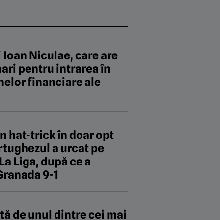
Ioan Niculae, care are
ri pentru intrarea în
melor financiare ale
n hat-trick în doar opt
ortughezul a urcat pe
 La Liga, după ce a
 Granada 9-1
ă de unul dintre cei mai