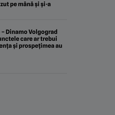
ăzut pe mână și și-a
e – Dinamo Volgograd
unctele care ar trebui
ența și prospețimea au