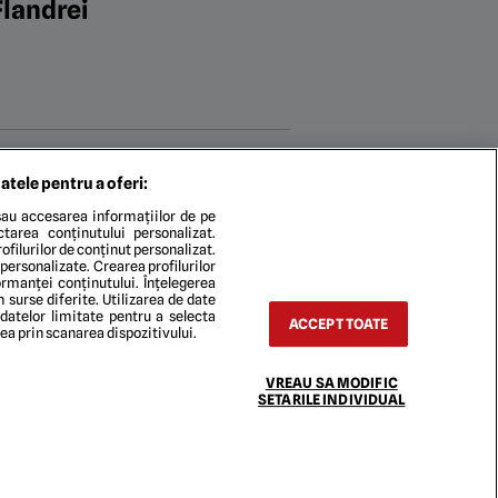
Flandrei
lul 3-1. Campioana
atele pentru a oferi:
Petrolul a renunțat la
au accesarea informațiilor de pe
ectarea conținutului personalizat.
re”
ofilurilor de conținut personalizat.
 personalizate. Crearea profilurilor
rmanței conținutului. Înțelegerea
n surse diferite. Utilizarea de date
80
...
 datelor limitate pentru a selecta
ACCEPT TOATE
rea prin scanarea dispozitivului.
VREAU SA MODIFIC
SETARILE INDIVIDUAL
TACT