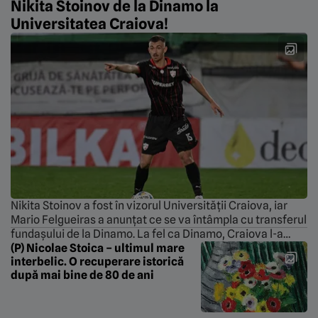
Nikita Stoinov de la Dinamo la
Universitatea Craiova!
Nikita Stoinov a fost în vizorul Universității Craiova, iar
Mario Felgueiras a anunțat ce se va întâmpla cu transferul
fundașului de la Dinamo. La fel ca Dinamo, Craiova l-a
urmărit cu atenție pe internaționalul israelian. Oltenii au
(P) Nicolae Stoica – ultimul mare
interbelic. O recuperare istorică
renunțat la monitorizare și fundașul a semnat cu Dinamo.
după mai bine de 80 de ani
Întrebat despre posibila mutare a fundașului israelian de
la […]