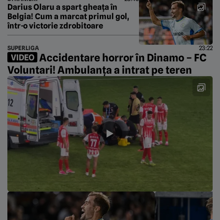
Darius Olaru a spart gheața în
Belgia! Cum a marcat primul gol,
într-o victorie zdrobitoare
SUPERLIGA
23:22
Accidentare horror în Dinamo – FC
VIDEO
Voluntari! Ambulanța a intrat pe teren