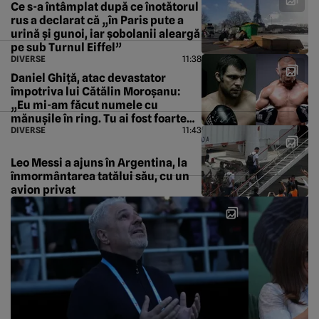
Ce s-a întâmplat după ce înotătorul
rus a declarat că „în Paris pute a
urină și gunoi, iar şobolanii aleargă
pe sub Turnul Eiffel”
DIVERSE
11:38
Daniel Ghiță, atac devastator
împotriva lui Cătălin Moroșanu:
„Eu mi-am făcut numele cu
mănușile în ring. Tu ai fost foarte
DIVERSE
11:43
bun la TV pe chiloțăreală. Fiecare
cu centura lui”
Leo Messi a ajuns în Argentina, la
înmormântarea tatălui său, cu un
avion privat