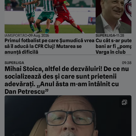
IAMSPORT.RO
•
09 Aug. 2026
SUPERLIGA
•
11:28
Primul fotbalist pe care Șumudică vrea
Cu cât s-ar putea 
să îl aducă la CFR Cluj! Mutarea se
bani ar fi „pomp
anunță dificilă
Varga în club
SUPERLIGA
09:38
Mihai Stoica, altfel de dezvăluiri! De ce nu
socializează des și care sunt prietenii
adevărați. „Anul ăsta m-am întâlnit cu
Dan Petrescu”