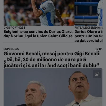
DIGISPORT
•
17:54
FOTBAL EXTERN
•
10:15
Belgienii s-au convins de Darius Olaru,
Darius Olaru a în
după primul gol la Union Saint-Gilloise
pentru Union Saint
au dat verdictul
SUPERLIGA
22:06
Giovanni Becali, mesaj pentru Gigi Becali:
„Dă, bă, 30 de milioane de euro pe 5
jucători și 4 ani la rând scoți banii dublu”