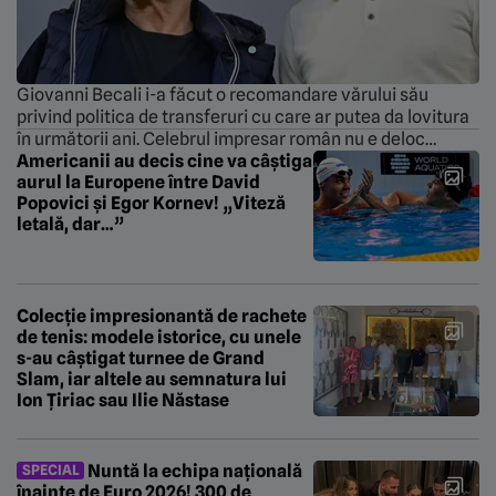
Giovanni Becali i-a făcut o recomandare vărului său
privind politica de transferuri cu care ar putea da lovitura
în următorii ani. Celebrul impresar român nu e deloc
impresionat de transferurile făcute de Gigi Becali în
Americanii au decis cine va câștiga
aurul la Europene între David
această vară. Acesta consideră că milionarii care
Popovici și Egor Kornev! „Viteză
investesc în fotbalul românesc trebuie să bage adânc
letală, dar…”
mâna în buzunare pentru transferuri […]
Colecție impresionantă de rachete
de tenis: modele istorice, cu unele
s-au câștigat turnee de Grand
Slam, iar altele au semnatura lui
Ion Țiriac sau Ilie Năstase
Nuntă la echipa națională
SPECIAL
înainte de Euro 2026! 300 de