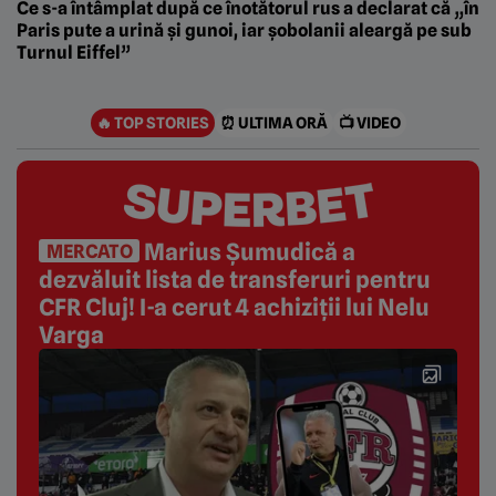
Ce s-a întâmplat după ce înotătorul rus a declarat că „în
Paris pute a urină și gunoi, iar şobolanii aleargă pe sub
Turnul Eiffel”
🔥 TOP STORIES
⏰ ULTIMA ORĂ
📺 VIDEO
Marius Șumudică a
MERCATO
dezvăluit lista de transferuri pentru
CFR Cluj! I-a cerut 4 achiziții lui Nelu
Varga