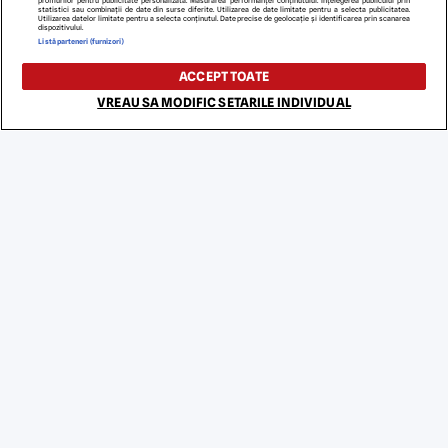
profilurilor pentru publicitate personalizată. Măsurarea performanței conținutului. Înțelegerea publicului prin
statistici sau combinații de date din surse diferite. Utilizarea de date limitate pentru a selecta publicitatea.
Utilizarea datelor limitate pentru a selecta conținutul. Date precise de geolocație și identificarea prin scanarea
dispozitivului.
Listă parteneri (furnizori)
ACCEPT TOATE
VREAU SA MODIFIC SETARILE INDIVIDUAL