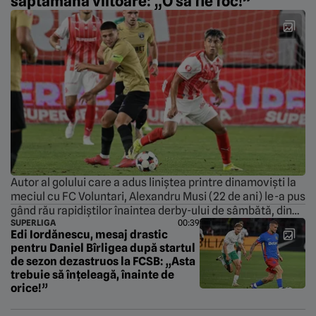
săptămâna viitoare: „O să fie foc!”
Autor al golului care a adus liniștea printre dinamoviști la
meciul cu FC Voluntari, Alexandru Musi (22 de ani) le-a pus
gând rău rapidiștilor înaintea derby-ului de sâmbătă, din
SUPERLIGA
00:39
Giulești. Dinamo a urcat pe locul 2 după 4-0 pe Stadionul
Edi Iordănescu, mesaj drastic
„Arcul de Triumf” cu FC Voluntari. Urmează meciul din
pentru Daniel Bîrligea după startul
deplasare împotriva Rapidului, iar Musi s-a […]
de sezon dezastruos la FCSB: „Asta
trebuie să înțeleagă, înainte de
orice!”