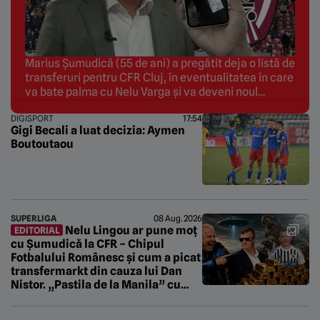
Marius Șumudică (55 de ani) a pregătit deja o listă de
transferuri pentru CFR Cluj, în eventualitatea în care
va bate palma cu Nelu Varga și va deveni noul
antrenor al echipei. Tehnicianul i-a cerut 4 achiziții
DIGISPORT
17:54
acționarului din Gruia și spune că dacă le va primi va
Gigi Becali a luat decizia: Aymen
putea ataca play-off-ul sezonului 2026-2027 din
Boutoutaou
Superliga. […]
SUPERLIGA
08 Aug. 2026
Nelu Lingou ar pune moț
EDITORIAL
cu Șumudică la CFR – Chipul
Fotbalului Românesc și cum a picat
transfermarkt din cauza lui Dan
Nistor. „Pastila de la Manila” cu
Gabriel Berceanu