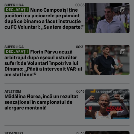
SUPERLIGA
00:35
Nuno Campos își ține
DECLARAȚII
jucătorii cu picioarele pe pământ
după ce Dinamo a făcut instrucție
cu FC Voluntari: „Suntem departe!”
SUPERLIGA
00:31
Florin Pârvu acuză
DECLARAȚII
arbitrajul după eșecul usturător
suferit de Voluntari împotriva lui
Dinamo: „Până a intervenit VAR-ul
am stat bine!”
ATLETISM
00:16
Mădălina Florea, încă un rezultat
senzațional în campionatul de
alergare montană!
STRANIERI
23:46