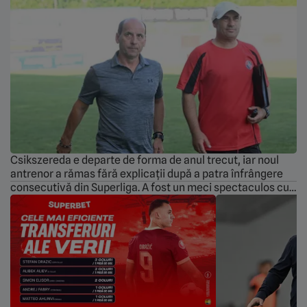
Csikszereda e departe de forma de anul trecut, iar noul
antrenor a rămas fără explicații după a patra înfrângere
consecutivă din Superliga. A fost un meci spectaculos cu
cinci goluri la Ovidiu. Farul a dat lovitura pe teren propriu
și a bifat o nouă victorie, scor 3-2, în fața „ciucanilor”: La
finalul partidei, Istvan Szabo […]