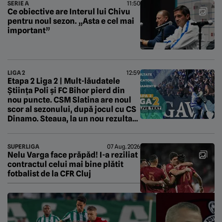
SERIE A
11:50
Ce obiective are Interul lui Chivu
pentru noul sezon. „Asta e cel mai
important”
LIGA 2
12:59
Etapa 2 Liga 2 | Mult-lăudatele
Știința Poli și FC Bihor pierd din
nou puncte. CSM Slatina are noul
scor al sezonului, după jocul cu CS
Dinamo. Steaua, la un nou rezultat
rușinos în Ghencea
SUPERLIGA
07 Aug. 2026
Nelu Varga face prăpăd! I-a reziliat
contractul celui mai bine plătit
fotbalist de la CFR Cluj