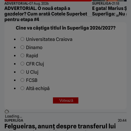
ADVERTORIAL
•
07 Aug. 2026
SUPERLIGA
•
21:18
ADVERTORIAL. O nouă etapă a
E gata! Marius Șu
gazdelor? Cum arată Cotele Superbet
Superliga: „Nu a 
pentru etapa #4
Cine va câștiga titlul în Superliga 2026/2027?
Universitatea Craiova
Dinamo
Rapid
CFR Cluj
U Cluj
FCSB
Altă echipă
Loading ...
SUPERLIGA
20:44
Felgueiras, anunț despre transferul lui