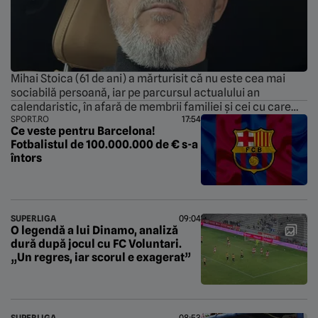
Mihai Stoica (61 de ani) a mărturisit că nu este cea mai
sociabilă persoană, iar pe parcursul actualului an
calendaristic, în afară de membrii familiei și cei cu care
SPORT.RO
17:54
colaborează profesional, s-a întâlnit cu un singur om, și
Ce veste pentru Barcelona!
anume Dan Petrescu (58). De asemenea, managerul
Fotbalistul de 100.000.000 de € s-a
general al celor de la FCSB a dezvăluit și lista […]
întors
SUPERLIGA
09:04
O legendă a lui Dinamo, analiză
dură după jocul cu FC Voluntari.
„Un regres, iar scorul e exagerat”
SUPERLIGA
08:53