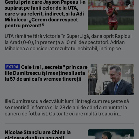
elvețianul ocupa postul de secretar general al forului. Nici
Gestul prin care Jayson Papeau i-a
supărat pe fanii celor de la UTA,
[…]
care s-au referit, indirect, și la Adi
Mihalcea: „Cerem doar respect
pentru prezent!”
UTA rămâne fără victorie în SuperLigă, dar a oprit Rapidul
la Arad (0-0), în prezența a 10 mii de spectatori. Adrian
Mihalcea a considerat rezultatul echitabil, în timp ce
Daniel Pancu e convins că echipa sa ar fi meritat un
penalty în prelungirile partidei, după duelul dintre
Pospelov și debutantul Stojilkovic. La finalul partidei,
Cele trei „secrete” prin care
EXTRA
Ilie Dumitrescu își menține silueta
ambele […]
la 57 de ani ca în vremea tinereții
Ilie Dumitrescu a dezvăluit lumii întregi cum reușește să
se mențină în formă și la 28 de ani de când a renunțat la
cariera de fotbalist. Cu toate că are multă treabă în
calitate de angajat al FRF și analist TV, Ilie Dumitrescu nu
neglijează stilul de viață sănătos. Care sunt modurile prin
care Ilie […]
Nicolae Stanciu are China la
picioare după un nou gol!