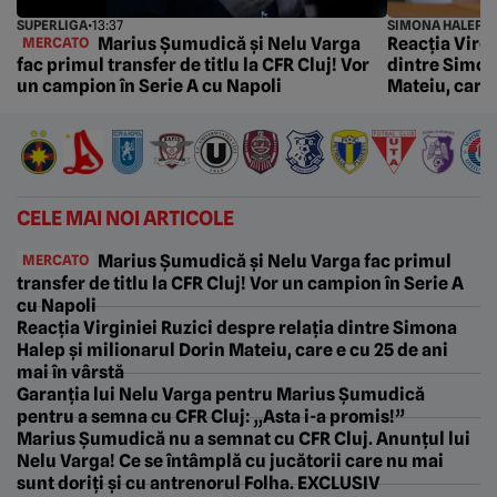
SUPERLIGA
•
13:37
SIMONA HALEP
•
1
Marius Șumudică și Nelu Varga
Reacția Virgi
MERCATO
fac primul transfer de titlu la CFR Cluj! Vor
dintre Simon
un campion în Serie A cu Napoli
Mateiu, care 
CELE MAI NOI ARTICOLE
Marius Șumudică și Nelu Varga fac primul
MERCATO
transfer de titlu la CFR Cluj! Vor un campion în Serie A
cu Napoli
Reacția Virginiei Ruzici despre relația dintre Simona
Halep și milionarul Dorin Mateiu, care e cu 25 de ani
mai în vârstă
Garanția lui Nelu Varga pentru Marius Șumudică
pentru a semna cu CFR Cluj: „Asta i-a promis!”
Marius Șumudică nu a semnat cu CFR Cluj. Anunțul lui
Nelu Varga! Ce se întâmplă cu jucătorii care nu mai
sunt doriți și cu antrenorul Folha. EXCLUSIV