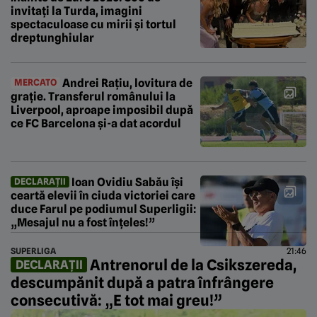
invitați la Turda, imagini
spectaculoase cu mirii și tortul
dreptunghiular
Andrei Rațiu, lovitura de
MERCATO
grație. Transferul românului la
Liverpool, aproape imposibil după
ce FC Barcelona şi-a dat acordul
Ioan Ovidiu Sabău își
DECLARAȚII
ceartă elevii în ciuda victoriei care
duce Farul pe podiumul Superligii:
„Mesajul nu a fost înțeles!”
SUPERLIGA
21:46
Antrenorul de la Csikszereda,
DECLARAȚII
descumpănit după a patra înfrângere
consecutivă: „E tot mai greu!”