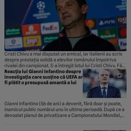
Cristi Chivu a mai disputat un amical, iar italienii au scris
despre prestația solidă a elevilor românului împotriva
rivalei din campionat. S-a întregit lotul lui Cristi Chivu. Fără
mari mutări în această vară, Inter va încerca să își apere
Reacția lui Gianni Infantino despre
investigația care susține că UEFA ar
titlul și Cupa Italiei. Într-un amical disputat cu Juventus,
fi plătit o presupusă amantă a lui
„nerazzurrii” au ieșit învingători, scor 2-1. Italienii […]
Gianni Infantino (56 de ani) a devenit, fără doar și poate,
inamicul public numărul unu în ultima perioadă. După ce a
devoalat planul de privatizare a Campionatului Mondial,
presa internațională a venit cu noi informații: UEFA i-ar fi
plătit o presupusă amantă, în perioada în care italo-