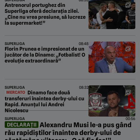
Antrenorul portughez din
Superliga oferă declarația zilei.
„Cine nu vrea presiune, să lucreze
la supermarket!”
SUPERLIGA
08:48
Florin Prunea e impresionat de un
jucător de la Dinamo: „Fotbalist! O
evoluție extraordinară”
SUPERLIGA
08:32
Dinamo face două
MERCATO
transferuri înaintea derby-ului cu
Rapid. Anunțul lui Andrei
Nicolescu
SUPERLIGA
00:56
Alexandru Musi le-a pus gând
DECLARAȚII
rău rapidiștilor înaintea derby-ului de