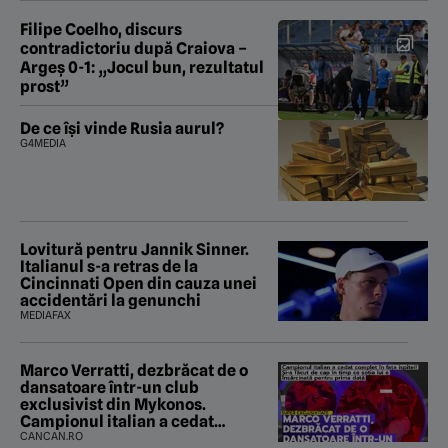
Filipe Coelho, discurs
contradictoriu după Craiova –
Argeș 0-1: „Jocul bun, rezultatul
prost”
De ce își vinde Rusia aurul?
G4MEDIA
Lovitură pentru Jannik Sinner.
Italianul s-a retras de la
Cincinnati Open din cauza unei
accidentări la genunchi
MEDIAFAX
Marco Verratti, dezbrăcat de o
dansatoare într-un club
exclusivist din Mykonos.
Campionul italian a cedat
complet în fața ispitei!
CANCAN.RO