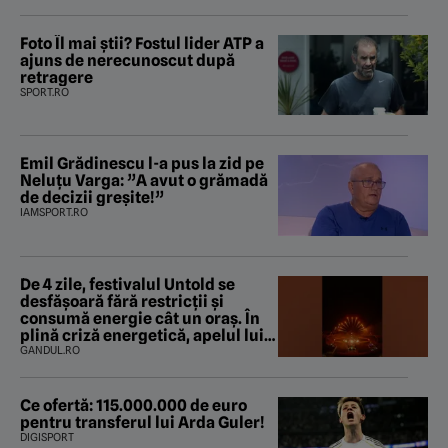
Foto Îl mai știi? Fostul lider ATP a
ajuns de nerecunoscut după
retragere
SPORT.RO
Emil Grădinescu l-a pus la zid pe
Neluțu Varga: ”A avut o grămadă
de decizii greșite!”
IAMSPORT.RO
De 4 zile, festivalul Untold se
desfășoară fără restricții și
consumă energie cât un oraș. În
plină criză energetică, apelul lui
Bolojan de economisire a energiei
GANDUL.RO
nu s-a auzit la Cluj, în orașul
condus de colegul de partid, Emil
Boc
Ce ofertă: 115.000.000 de euro
pentru transferul lui Arda Guler!
DIGISPORT