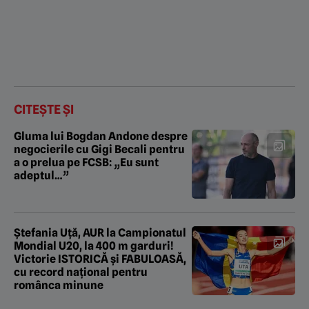
CITEȘTE ȘI
Gluma lui Bogdan Andone despre
negocierile cu Gigi Becali pentru
a o prelua pe FCSB: „Eu sunt
adeptul…”
Ștefania Uță, AUR la Campionatul
Mondial U20, la 400 m garduri!
Victorie ISTORICĂ și FABULOASĂ,
cu record național pentru
românca minune