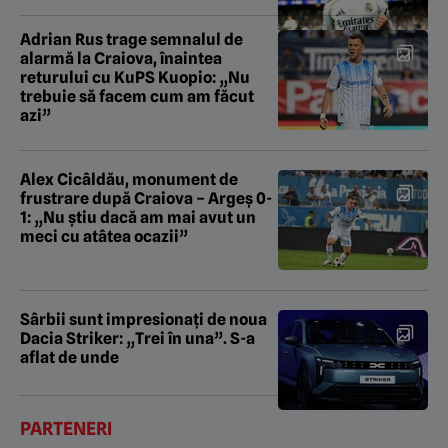
Adrian Rus trage semnalul de
alarmă la Craiova, înaintea
returului cu KuPS Kuopio: „Nu
trebuie să facem cum am făcut
azi”
Alex Cicâldău, monument de
frustrare după Craiova – Argeș 0-
1: „Nu știu dacă am mai avut un
meci cu atâtea ocazii”
Sârbii sunt impresionați de noua
Dacia Striker: „Trei în una”. S-a
aflat de unde
PARTENERI