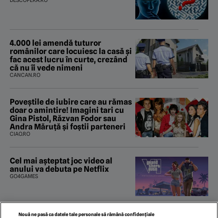
4.000 lei amendă tuturor
românilor care locuiesc la casă și
fac acest lucru în curte, crezând
că nu îi vede nimeni
CANCAN.RO
Poveştile de iubire care au rămas
doar o amintire! Imagini tari cu
Gina Pistol, Răzvan Fodor sau
Andra Măruţă şi foştii parteneri
CIAO.RO
Cel mai așteptat joc video al
anului va debuta pe Netflix
GO4GAMES
Nouă ne pasă ca datele tale personale să rămână confidențiale