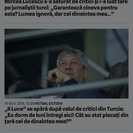
Mircea Lucescu s-a săturat de critici și i-a luat tare
pe jurnaliștii turci: „Garantează cineva pentru
asta? Lumea ignoră, dar cei dinaintea mea…”
19 NOV. 2018, 13:20
•
FOTBAL EXTERN
„Il Luce” se apără după valul de critici din Turcia:
„Eu dorm de luni întregi aici! Cât au stat plecați din
țară cei de dinaintea mea?”