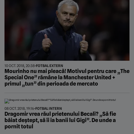
10 OCT. 2018, 20:38
•
FOTBAL EXTERN
Mourinho nu mai pleacă! Motivul pentru care „The
Special One” rămâne la Manchester United +
primul „tun” din perioada de mercato
08 OCT. 2018, 19:16
•
FOTBAL INTERN
Dragomir vrea răul prietenului Becali? „Să fie
băiat deștept, să îi ia banii lui Gigi”. De unde a
pornit totul