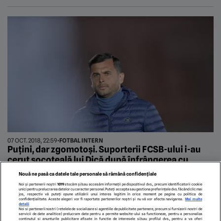
07 OCT. 2018, 22:59
•
FOTBAL INTERN
Puțini, dar zgomotoși. Suporterii FCSB-ului i-au
cerut socoteală lui Dică după înfrângerea cu
Concordia Chiajna
Nouă ne pasă ca datele tale personale să rămână confidențiale
Noi și partenerii noștri
1019
stocăm și/sau accesăm informații pe dispozitivul dvs., precum identificatorii cookie
unici pentru prelucrarea datelor cu caracter personal. Puteți accepta sau gestiona preferințele dvs. făcând clic mai
jos, respectiv vă puteți opune utilizării unui interes legitim în orice moment pe pagina cu politica de
confidențialitate. Aceste alegeri vor fi raportate partenerilor noștri și nu vă vor afecta navigarea.
Mai multe
10
20
29
31
detalii
Noi si partenerii nostri (retelele de socializare si agentiile de publicitate partenere, precum si furnizorii nostri de
servicii de date analitice) prelucram date pentru a permite website-ului sa functioneze, pentru a personaliza
continutul si anunturile publicitare afisate in functie de interesele si/sau profilul dvs., pentru a va oferi