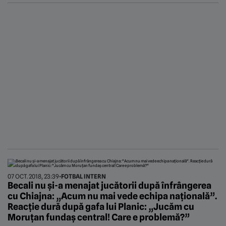
07 OCT. 2018, 23:39
•
FOTBAL INTERN
Becali nu și-a menajat jucătorii după înfrângerea
cu Chiajna: „Acum nu mai vede echipa națională”.
Reacție dură după gafa lui Planic: „Jucăm cu
Moruțan fundaș central! Care e problemă?”