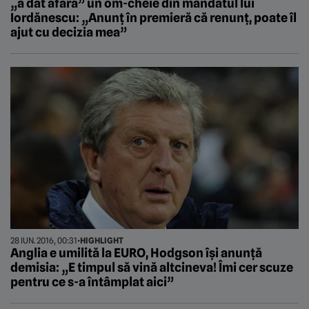
„a dat afară” un om-cheie din mandatul lui
Iordănescu: „Anunț în premieră că renunț, poate îl
ajut cu decizia mea”
28 IUN. 2016, 00:31
•
HIGHLIGHT
Anglia e umilită la EURO, Hodgson își anunță
demisia: „E timpul să vină altcineva! Îmi cer scuze
pentru ce s-a întâmplat aici”