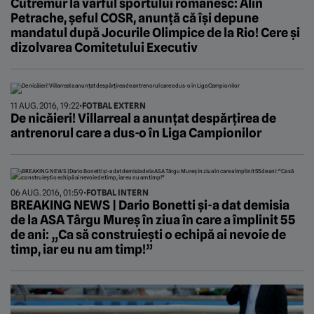
Cutremur la vârful sportului românesc: Alin
Petrache, șeful COSR, anunță că își depune
mandatul după Jocurile Olimpice de la Rio! Cere și
dizolvarea Comitetului Executiv
11 AUG. 2016, 19:22
•
FOTBAL EXTERN
De nicăieri! Villarreal a anunțat despărțirea de
antrenorul care a dus-o în Liga Campionilor
06 AUG. 2016, 01:59
•
FOTBAL INTERN
BREAKING NEWS | Dario Bonetti și-a dat demisia
de la ASA Târgu Mureș în ziua în care a împlinit 55
de ani: „Ca să construiești o echipă ai nevoie de
timp, iar eu nu am timp!”