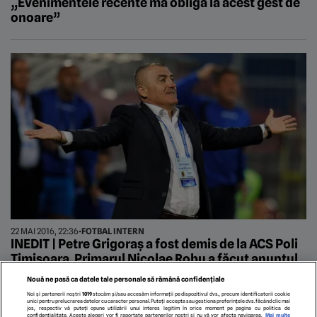
„Evenimentele recente mă obligă la acest gest de
onoare”
22 MAI 2016, 22:36
•
FOTBAL INTERN
INEDIT | Petre Grigoraș a fost demis de la ACS Poli
Timișoara. Primarul Nicolae Robu a făcut anunțul
pe Facebook
Nouă ne pasă ca datele tale personale să rămână confidențiale
Noi și partenerii noștri
1019
stocăm și/sau accesăm informații pe dispozitivul dvs., precum identificatorii cookie
unici pentru prelucrarea datelor cu caracter personal. Puteți accepta sau gestiona preferințele dvs. făcând clic mai
jos, respectiv vă puteți opune utilizării unui interes legitim în orice moment pe pagina cu politica de
confidențialitate. Aceste alegeri vor fi raportate partenerilor noștri și nu vă vor afecta navigarea.
Mai multe