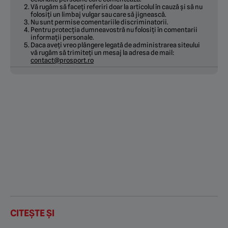
Vă rugăm să faceți referiri doar la articolul în cauză și să nu
folosiți un limbaj vulgar sau care să jignească.
Nu sunt permise comentariile discriminatorii.
Pentru protecția dumneavostră nu folosiți în comentarii
informații personale.
Daca aveți vreo plângere legată de administrarea siteului
vă rugăm să trimiteți un mesaj la adresa de mail:
contact@prosport.ro
CITEȘTE ȘI