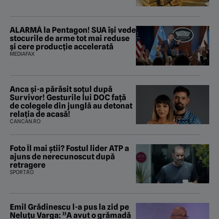
ALARMĂ la Pentagon! SUA își vede
stocurile de arme tot mai reduse
și cere producție accelerată
MEDIAFAX
Anca și-a părăsit soțul după
Survivor! Gesturile lui DOC față
de colegele din junglă au detonat
relația de acasă!
CANCAN.RO
Foto Îl mai știi? Fostul lider ATP a
ajuns de nerecunoscut după
retragere
SPORT.RO
Emil Grădinescu l-a pus la zid pe
Neluțu Varga: ”A avut o grămadă