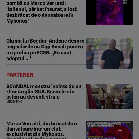
bombă cu Marco Verratti:
italianul, bărbat însurat, a fost
dezbrăcat de o dansatoare în
Mykonos!
Gluma lui Bogdan Andone despre
negocierile cu Gigi Becali pentru
a o prelua pe FCSB: „Eu sunt
adeptul…”
PARTENERI
SCANDAL monstru înainte de un
zbor Anglia-SUA. Scenele din
avion au devenit virale
MEDIAFAX
Marco Verratti, dezbrăcat de o
dansatoare într-un club
exclusivist din Mykonos.