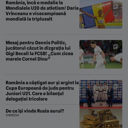
România, încă o medalie la
Mondialele U20 de atletism! Daria
Vrînceanu e vicecampioană
mondială la triplusalt
Mesaj pentru Dennis Politic,
jucătorul căzut în dizgrația lui
Gigi Becali la FCSB! „Cum zicea
marele Cornel Dinu”
România a câștigat aur și argint la
Cupa Europeană de judo pentru
Juniori U21. Care e bilanțul
delegației tricolore
De ce își vinde Rusia aurul?
G4MEDIA