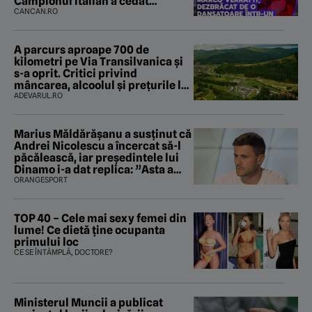
Campionul italian a cedat
complet în fața ispitei!
CANCAN.RO
A parcurs aproape 700 de
kilometri pe Via Transilvanica și
s-a oprit. Critici privind
mâncarea, alcoolul și prețurile la
cazare
ADEVARUL.RO
Marius Măldărăşanu a susţinut că
Andrei Nicolescu a încercat să-l
păcălească, iar preşedintele lui
Dinamo i-a dat replica: ”Asta a
fost istoria”
ORANGESPORT
TOP 40 – Cele mai sexy femei din
lume! Ce dietă ține ocupanta
primului loc
CE SE ÎNTÂMPLĂ, DOCTORE?
Ministerul Muncii a publicat