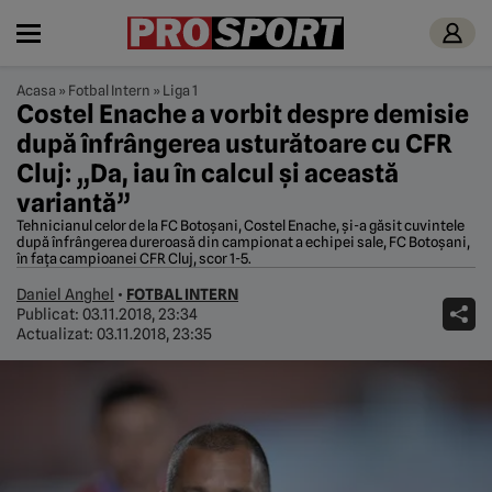
Acasa
»
Fotbal Intern
»
Liga 1
Costel Enache a vorbit despre demisie
după înfrângerea usturătoare cu CFR
Cluj: „Da, iau în calcul și această
variantă”
Tehnicianul celor de la FC Botoșani, Costel Enache, și-a găsit cuvintele
după înfrângerea dureroasă din campionat a echipei sale, FC Botoșani,
în fața campioanei CFR Cluj, scor 1-5.
Daniel Anghel
•
FOTBAL INTERN
Publicat:
03.11.2018, 23:34
Actualizat:
03.11.2018, 23:35