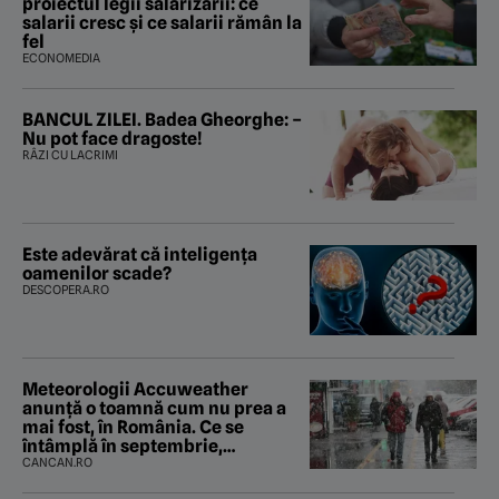
proiectul legii salarizării: ce
salarii cresc și ce salarii rămân la
fel
ECONOMEDIA
BANCUL ZILEI. Badea Gheorghe: –
Nu pot face dragoste!
RÂZI CU LACRIMI
Este adevărat că inteligența
oamenilor scade?
DESCOPERA.RO
Meteorologii Accuweather
anunță o toamnă cum nu prea a
mai fost, în România. Ce se
întâmplă în septembrie,
octombrie și noiembrie 2026, în
CANCAN.RO
București. Pe ce dată ninge