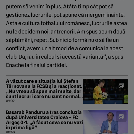
putem să venim în plus. Atâta timp căt pot să
gestionez lucrurile, pot spune că mergem inainte.
Asta e cultura fotbalului românesc, lucrurile astea
nu le decidem noi, antrenorii. Am spus acum două
săptămâni, repet. Sub nicio formă nu o să fie un
conflict, avem un alt mod de a comunica la acest
club. Da, iau în calcul și această variantă”, a spus
Enache la finalul partidei.
A văzut care e situația lui Ștefan
Târnovanu la FCSB și a reacționat.
„Nu vreau să spun mai multe, dar
sunt lucruri care nu sunt normale
la echipa aia”
09:02
Basarab Panduru a tras concluzia
după Universitatea Craiova – FC
Argeș 0-1. „A făcut ceva ce nu vezi
în prima ligă”
08:58