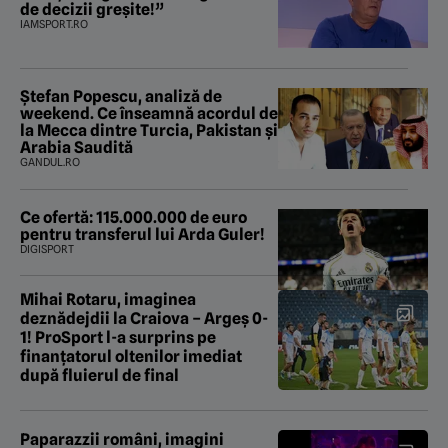
de decizii greșite!”
IAMSPORT.RO
Ștefan Popescu, analiză de
weekend. Ce înseamnă acordul de
la Mecca dintre Turcia, Pakistan şi
Arabia Saudită
GANDUL.RO
Ce ofertă: 115.000.000 de euro
pentru transferul lui Arda Guler!
DIGISPORT
Mihai Rotaru, imaginea
deznădejdii la Craiova – Argeș 0-
1! ProSport l-a surprins pe
finanțatorul oltenilor imediat
după fluierul de final
Paparazzii români, imagini