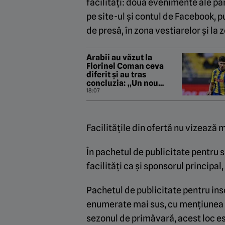
facilități: două evenimente ale par
pe site-ul și contul de Facebook, p
de presă, în zona vestiarelor și la 
Arabii au văzut la
Florinel Coman ceva
diferit și au tras
concluzia: „Un nou
transfer!”
18:07
Facilitățile din ofertă nu vizează 
În pachetul de publicitate pentru 
facilități ca și sponsorul principal,
Pachetul de publicitate pentru ins
enumerate mai sus, cu mențiunea că
sezonul de primăvară, acest loc e