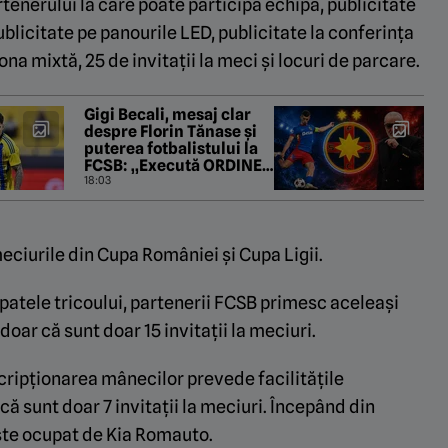
tenerului la care poate participa echipa, publicitate
ublicitate pe panourile LED, publicitate la conferința
zona mixtă, 25 de invitații la meci și locuri de parcare.
Gigi Becali, mesaj clar
despre Florin Tănase și
puterea fotbalistului la
FCSB: „Execută ORDINE.
Până voi fi mort!”
18:03
meciurile din Cupa României și Cupa Ligii.
spatele tricoului, partenerii FCSB primesc aceleași
 doar că sunt doar 15 invitații la meciuri.
cripționarea mânecilor prevede facilitățile
 sunt doar 7 invitații la meciuri. Începând din
ste ocupat de Kia Romauto.