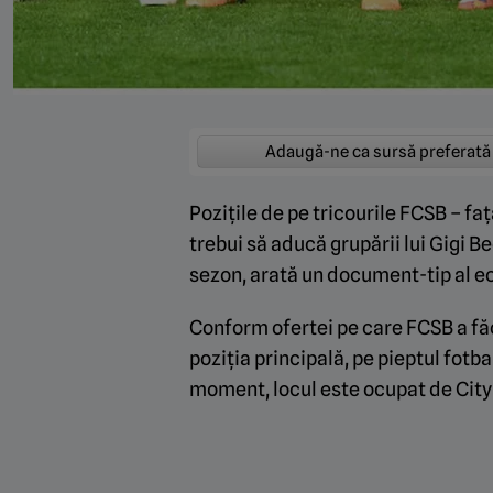
Adaugă-ne ca sursă preferată
Pozițile de pe tricourile FCSB – fa
trebui să aducă grupării lui Gigi B
sezon, arată un document-tip al ec
Conform ofertei pe care FCSB a făc
poziția principală, pe pieptul fotb
moment, locul este ocupat de Cit