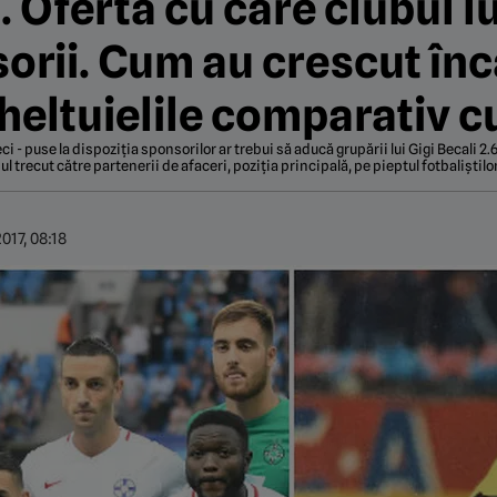
. Oferta cu care clubul lu
orii. Cum au crescut înc
cheltuielile comparativ c
eci - puse la dispoziția sponsorilor ar trebui să aducă grupării lui Gigi Becali 
 trecut către partenerii de afaceri, poziția principală, pe pieptul fotbaliștilo
017, 08:18