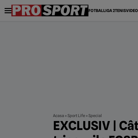
FOTBAL
LIGA 2
TENIS
VIDEO
Acasa
»
Sport Life
»
Special
EXCLUSIV | Cât 