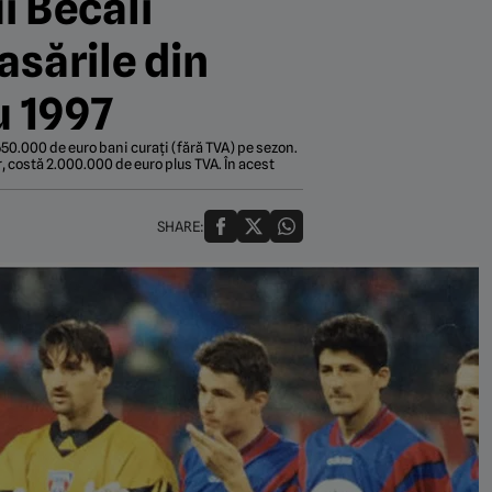
i Becali
asările din
u 1997
2.650.000 de euro bani curați (fără TVA) pe sezon.
r, costă 2.000.000 de euro plus TVA. În acest
SHARE: