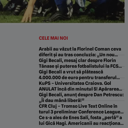
CELE MAI NOI
Arabii au văzut la Florinel Coman ceva
diferit și au tras concluzia: „Un nou
transfer!”
Gigi Becali, mesaj clar despre Florin
Tănase și puterea fotbalistului la FCSB:
„Execută ORDINE. Până voi fi mort!”
Gigi Becali a vrut să plătească
4.000.000 de euro pentru transferul
unui fotbalist. Mihai Stoica a intervenit:
KuPS – Universitatea Craiova. Gol
„Zici că e clubul lui”
ANULAT încă din minutul 5! Apărarea
oltenilor a ÎNGHEȚAT. Cronica LIVE
Gigi Becali, anunț despre Dan Petrescu:
„Îi dau mână liberă!”
CFR Cluj – Tromso Live Text Online în
turul 3 preliminar Conference League,
ora 19:30. Echipele probabile.
Ce s-a ales de Enes Sali, fosta „perlă” a
Norvegienii au marcat de 6 ori în
lui Gică Hagi. Americanii au reacționat: