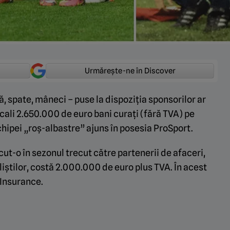
Urmărește-ne în Discover
ță, spate, mâneci – puse la dispoziția sponsorilor ar
ecali 2.650.000 de euro bani curați (fără TVA) pe
hipei „roș-albastre” ajuns în posesia ProSport.
ut-o în sezonul trecut către partenerii de afaceri,
aliștilor, costă 2.000.000 de euro plus TVA. În acest
yInsurance.