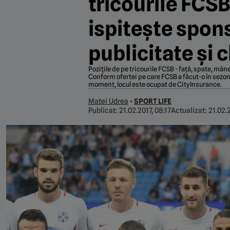
tricourile FCSB
ispitește spons
publicitate și 
Pozițile de pe tricourile FCSB - față, spate, mân
Conform ofertei pe care FCSB a făcut-o în sezonul
moment, locul este ocupat de CityInsurance.
Matei Udrea
•
SPORT LIFE
Publicat:
21.02.2017, 08:17
Actualizat:
21.02.2