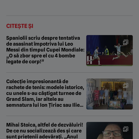
CITEȘTE ȘI
Spaniolii scriu despre tentativa
de asasinat împotriva lui Leo
Messi din timpul Cupei Mondiale:
„O să zbor spre el cu 4 bombe
legate de corp!”
Colecție impresionantă de
rachete de tenis: modele istorice,
cu unele s-au câștigat turnee de
Grand Slam, iar altele au
semnatura lui Ion Țiriac sau Ilie
Năstase
Mihai Stoica, altfel de dezvăluiri!
De ce nu socializează des și care
sunt prietenii adevărați. „Anul