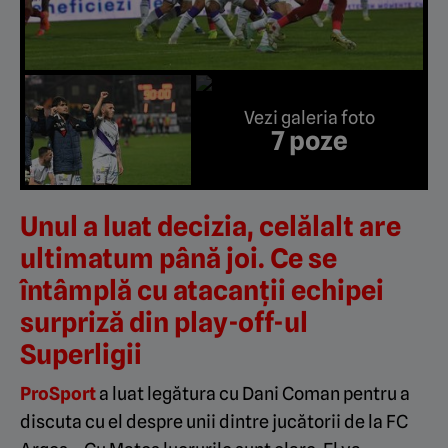
Vezi galeria foto
7 poze
Unul a luat decizia, celălalt are
ultimatum până joi. Ce se
întâmplă cu atacanții echipei
surpriză din play-off-ul
Superligii
ProSport
a luat legătura cu Dani Coman pentru a
discuta cu el despre unii dintre jucătorii de la FC