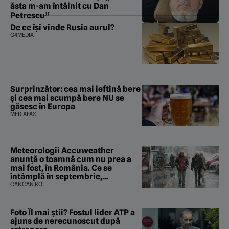
ăsta m-am întâlnit cu Dan
Petrescu”
De ce își vinde Rusia aurul?
G4MEDIA
Surprinzător: cea mai ieftină bere
și cea mai scumpă bere NU se
găsesc în Europa
MEDIAFAX
Meteorologii Accuweather
anunță o toamnă cum nu prea a
mai fost, în România. Ce se
întâmplă în septembrie,
octombrie și noiembrie 2026, în
CANCAN.RO
București. Pe ce dată ninge
Foto Îl mai știi? Fostul lider ATP a
ajuns de nerecunoscut după