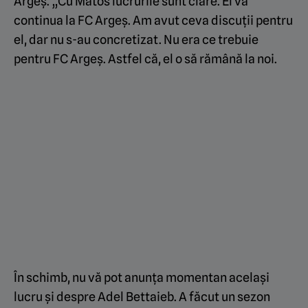
Argeș. „Cu Matos lucrurile sunt clare. El va
continua la FC Argeș. Am avut ceva discuții pentru
el, dar nu s-au concretizat. Nu era ce trebuie
pentru FC Argeș. Astfel că, el o să rămână la noi.
În schimb, nu vă pot anunța momentan același
lucru și despre Adel Bettaieb. A făcut un sezon