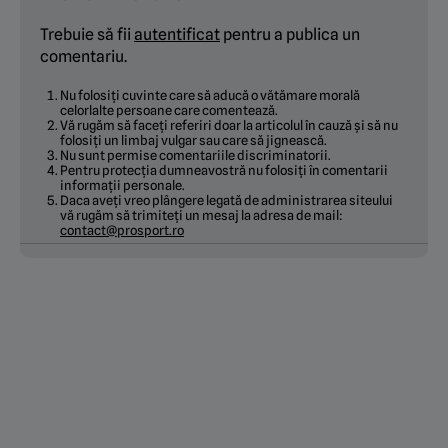
Trebuie să fii
autentificat
pentru a publica un
comentariu.
Nu folosiți cuvinte care să aducă o vătămare morală
celorlalte persoane care comentează.
Vă rugăm să faceți referiri doar la articolul în cauză și să nu
folosiți un limbaj vulgar sau care să jignească.
Nu sunt permise comentariile discriminatorii.
Pentru protecția dumneavostră nu folosiți în comentarii
informații personale.
Daca aveți vreo plângere legată de administrarea siteului
vă rugăm să trimiteți un mesaj la adresa de mail:
contact@prosport.ro