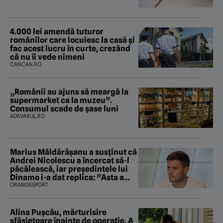
4.000 lei amendă tuturor
românilor care locuiesc la casă și
fac acest lucru în curte, crezând
că nu îi vede nimeni
CANCAN.RO
„Românii au ajuns să meargă la
supermarket ca la muzeu”.
Consumul scade de șase luni
ADEVARUL.RO
Marius Măldărăşanu a susţinut că
Andrei Nicolescu a încercat să-l
păcălească, iar preşedintele lui
Dinamo i-a dat replica: ”Asta a
fost istoria”
ORANGESPORT
Alina Pușcău, mărturisire
sfâșietoare înainte de operație. A