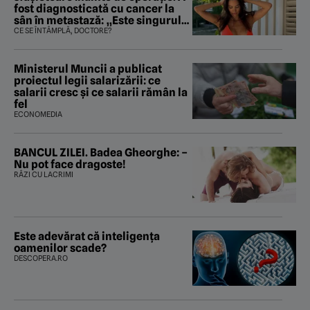
fost diagnosticată cu cancer la
sân în metastază: „Este singurul
tratament care o să mă ajute să
CE SE ÎNTÂMPLĂ, DOCTORE?
îmi salvez viața”
Ministerul Muncii a publicat
proiectul legii salarizării: ce
salarii cresc și ce salarii rămân la
fel
ECONOMEDIA
BANCUL ZILEI. Badea Gheorghe: –
Nu pot face dragoste!
RÂZI CU LACRIMI
Este adevărat că inteligența
oamenilor scade?
DESCOPERA.RO