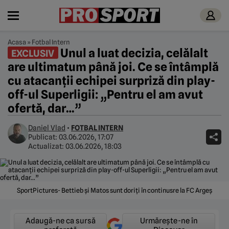
Acasa
»
Fotbal Intern
Unul a luat decizia, celălalt
EXCLUSIV
are ultimatum până joi. Ce se întâmplă
cu atacanții echipei surpriză din play-
off-ul Superligii: „Pentru el am avut
ofertă, dar…”
Daniel Vlad
•
FOTBAL INTERN
Publicat:
03.06.2026, 17:07
Actualizat:
03.06.2026, 18:03
SportPictures- Bettieb și Matos sunt doriți în continusre la FC Argeș
Adaugă-ne ca sursă
Urmărește-ne în