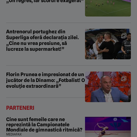
„Un regres, iar scorul e exagerat”
Antrenorul portughez din
Superliga oferă declarația zilei.
„Cine nu vrea presiune, să
lucreze la supermarket!”
Florin Prunea e impresionat de un
jucător de la Dinamo: „Fotbalist! O
evoluție extraordinară”
PARTENERI
Cine sunt femeile care ne
reprezintă la Campionatele
Mondiale de gimnastică ritmică?
MEDIAFAX