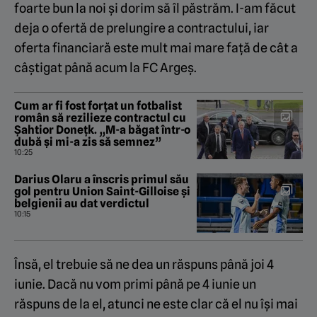
foarte bun la noi și dorim să îl păstrăm. I-am făcut
deja o ofertă de prelungire a contractului, iar
oferta financiară este mult mai mare față de cât a
câștigat până acum la FC Argeș.
Cum ar fi fost forțat un fotbalist
român să rezilieze contractul cu
Șahtior Donețk. „M-a băgat într-o
dubă și mi-a zis să semnez”
10:25
Darius Olaru a înscris primul său
gol pentru Union Saint-Gilloise și
belgienii au dat verdictul
10:15
Însă, el trebuie să ne dea un răspuns până joi 4
iunie. Dacă nu vom primi până pe 4 iunie un
răspuns de la el, atunci ne este clar că el nu își mai