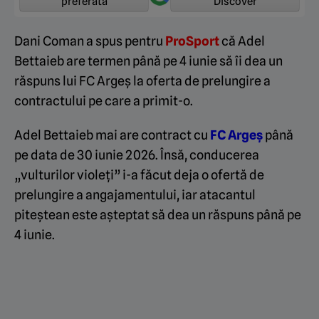
preferată
Discover
Dani Coman a spus pentru
ProSport
că Adel
Bettaieb are termen până pe 4 iunie să îi dea un
răspuns lui FC Argeș la oferta de prelungire a
contractului pe care a primit-o.
Adel Bettaieb mai are contract cu
FC Argeș
până
pe data de 30 iunie 2026. Însă, conducerea
„vulturilor violeți” i-a făcut deja o ofertă de
prelungire a angajamentului, iar atacantul
piteștean este așteptat să dea un răspuns până pe
4 iunie.