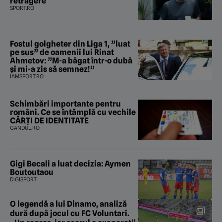
retragere
SPORT.RO
Fostul golgheter din Liga 1, ”luat
pe sus” de oamenii lui Rinat
Ahmetov: ”M-a băgat într-o dubă
și mi-a zis să semnez!”
IAMSPORT.RO
Schimbări importante pentru
români. Ce se întâmplă cu vechile
CĂRȚI DE IDENTITATE
GANDUL.RO
Gigi Becali a luat decizia: Aymen
Boutoutaou
DIGISPORT
O legendă a lui Dinamo, analiză
dură după jocul cu FC Voluntari.