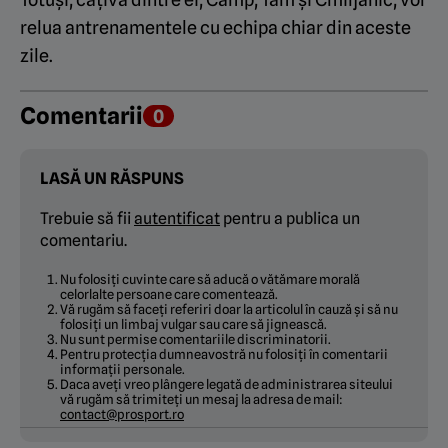
relua antrenamentele cu echipa chiar din aceste
zile.
Comentarii
0
LASĂ UN RĂSPUNS
Trebuie să fii
autentificat
pentru a publica un
comentariu.
Nu folosiți cuvinte care să aducă o vătămare morală
celorlalte persoane care comentează.
Vă rugăm să faceți referiri doar la articolul în cauză și să nu
folosiți un limbaj vulgar sau care să jignească.
Nu sunt permise comentariile discriminatorii.
Pentru protecția dumneavostră nu folosiți în comentarii
informații personale.
Daca aveți vreo plângere legată de administrarea siteului
vă rugăm să trimiteți un mesaj la adresa de mail:
contact@prosport.ro