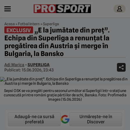
Acasa
»
Fotbal Intern
»
Superliga
„E la jumătate din preț”.
EXCLUSIV
Echipa din Superliga a renunțat la
pregătirea din Austria și merge în
Bulgaria, la Bansko
Adi Marica
•
SUPERLIGA
Publicat:
15.06.2026, 23:43
Sepsi OSK se va pregăti pentru sezonul următor al Superligii într-o stațiune
cunoscută printre români grație pârtiilor de schi, Bansko. Foto: Profimedia
Images (15.06.2026)
Adaugă-ne ca sursă
Urmărește-ne în
preferată
Discover