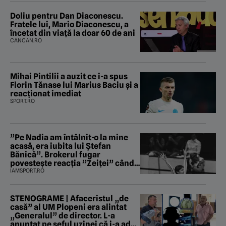
Doliu pentru Dan Diaconescu.
Fratele lui, Mario Diaconescu, a
încetat din viață la doar 60 de ani
CANCAN.RO
Mihai Pintilii a auzit ce i-a spus
Florin Tănase lui Marius Baciu și a
reacționat imediat
SPORT.RO
”Pe Nadia am întâlnit-o la mine
acasă, era iubita lui Ștefan
Bănică”. Brokerul fugar
povestește reacția ”Zeiței” când
i-a intrat în baie
IAMSPORT.RO
STENOGRAME | Afaceristul „de
casă” al UM Plopeni era alintat
„Generalul” de director. L-a
anunțat pe șeful uzinei că i-a adus