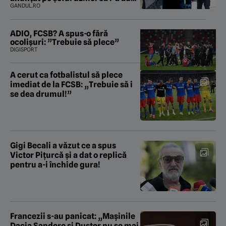
„subțireanu, așa”
GANDUL.RO
ADIO, FCSB? A spus-o fără
ocolișuri: ”Trebuie să plece”
DIGISPORT
A cerut ca fotbalistul să plece
imediat de la FCSB: „Trebuie să i
se dea drumul!”
Gigi Becali a văzut ce a spus
Victor Pițurcă și a dat o replică
pentru a-i închide gura!
Francezii s-au panicat: „Mașinile
Dacia Sandero și Duster nu se mai