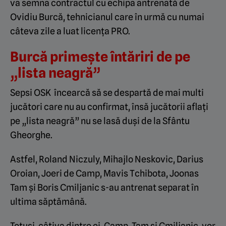
va semna contractul cu echipa antrenată de
Ovidiu Burcă, tehnicianul care în urmă cu numai
câteva zile a luat licența PRO.
Burcă primește întăriri de pe
„lista neagră”
Sepsi OSK încearcă să se despartă de mai multi
jucători care nu au confirmat, însă jucătorii aflați
pe „lista neagră” nu se lasă duși de la Sfântu
Gheorghe.
Astfel, Roland Niczuly, Mihajlo Neskovic, Darius
Oroian, Joeri de Camp, Mavis Tchibota, Joonas
Tam și Boris Cmiljanic s-au antrenat separat în
ultima săptămână.
Totuși, câțiva dintre ei, Camp, Tam și Cmiljanic, vor