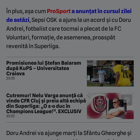
În plus, așa cum
ProSport
a anunțat în cursul zilei
de astăzi
, Sepsi OSK a ajuns la un acord și cu Doru
Andrei, fotbalist care tocmai a plecat de la FC
Voluntari, formație, de asemenea, proaspăt
revenită în Superliga.
Promisiunea lui Ștefan Baiaram
după KuPS – Universitatea
Craiova
23:25
Cutremur! Nelu Varga anunță că
vinde CFR Cluj și preia altă echipă
din Superliga: „O s-o duc în
Champions League!”. EXCLUSIV
23:22
Doru Andrei va ajunge marți la Sfântu Gheorghe și