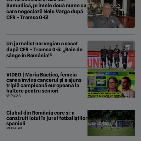
Șumudică, primele două nume cu
care negociază Nelu Varga după
CFR – Tromso 0-5!
Un jurnalist norvegian a șocat
după CFR – Tromso 0-5: „Baie de
sânge în România!”
VIDEO | Maria Băețică, femeia
care a învins cancerul și a ajuns
triplă campioană europeană la
haltere pentru seniori
G4MEDIA
Clubul din România care și-a
construit lotul în jurul fotbaliștilor
spanioli
MEDIAFAX