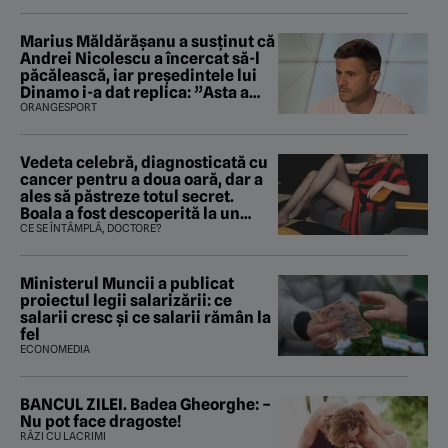
Marius Măldărăşanu a susţinut că
Andrei Nicolescu a încercat să-l
păcălească, iar preşedintele lui
Dinamo i-a dat replica: ”Asta a
fost istoria”
ORANGESPORT
Vedeta celebră, diagnosticată cu
cancer pentru a doua oară, dar a
ales să păstreze totul secret.
Boala a fost descoperită la un
control de rutină
CE SE ÎNTÂMPLĂ, DOCTORE?
Ministerul Muncii a publicat
proiectul legii salarizării: ce
salarii cresc și ce salarii rămân la
fel
ECONOMEDIA
BANCUL ZILEI. Badea Gheorghe: –
Nu pot face dragoste!
RÂZI CU LACRIMI