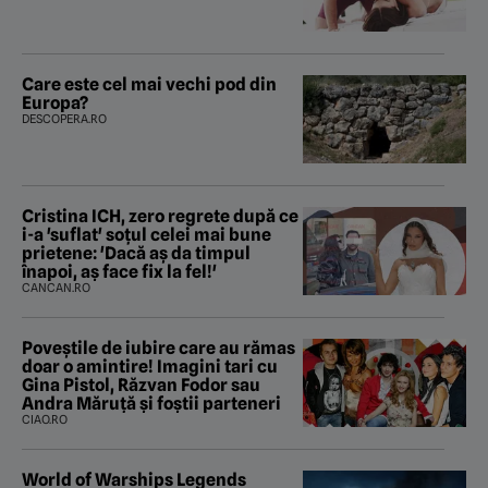
Care este cel mai vechi pod din
Europa?
DESCOPERA.RO
Cristina ICH, zero regrete după ce
i-a 'suflat' soțul celei mai bune
prietene: 'Dacă aș da timpul
înapoi, aș face fix la fel!'
CANCAN.RO
Poveştile de iubire care au rămas
doar o amintire! Imagini tari cu
Gina Pistol, Răzvan Fodor sau
Andra Măruţă şi foştii parteneri
CIAO.RO
World of Warships Legends