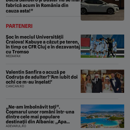
fabrică acum în România din
cauza asta!”
PARTENERI
Șoc în meciul Universității
Craiova! Kabuye a căzut pe teren,
în timp ce CFR Cluj e în dezavantaj
cu Tromso
MEDIAFAX
Valentin Sanfira o acuză pe
Codruța de adulter? 'Am iubit doi
ochi ce m-au înșelat!'
CANCAN.RO
„Ne-am îmbolnăvit toți”.
Coșmarul unor români într-una
dintre cele mai populare
destinații din Albania: „Apa
mirosea a canalizare”
ADEVARUL.RO