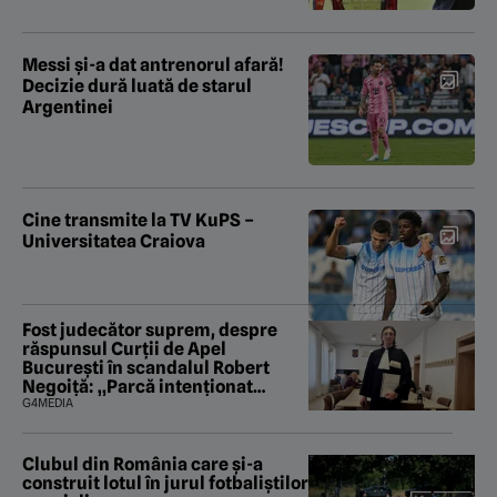
Messi și-a dat antrenorul afară!
Decizie dură luată de starul
Argentinei
Cine transmite la TV KuPS –
Universitatea Craiova
Fost judecător suprem, despre
răspunsul Curții de Apel
București în scandalul Robert
Negoiță: „Parcă intenționat
urmăresc să saboteze și ultima
G4MEDIA
fărâmă de încredere în puterea
judecătorească”
Clubul din România care și-a
construit lotul în jurul fotbaliștilor