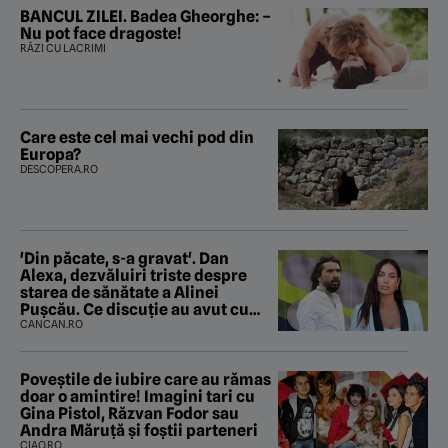
BANCUL ZILEI. Badea Gheorghe: –
Nu pot face dragoste!
RÂZI CU LACRIMI
Care este cel mai vechi pod din
Europa?
DESCOPERA.RO
'Din păcate, s-a gravat'. Dan
Alexa, dezvăluiri triste despre
starea de sănătate a Alinei
Pușcău. Ce discuție au avut cu
două zile în urmă
CANCAN.RO
Poveştile de iubire care au rămas
doar o amintire! Imagini tari cu
Gina Pistol, Răzvan Fodor sau
Andra Măruţă şi foştii parteneri
CIAO.RO