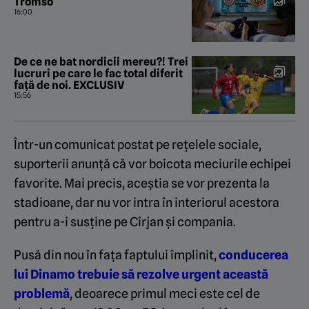
Tromso
16:00
De ce ne bat nordicii mereu?! Trei
lucruri pe care le fac total diferit
față de noi. EXCLUSIV
15:56
Într-un comunicat postat pe rețelele sociale,
suporterii anunță că vor boicota meciurile echipei
favorite. Mai precis, aceștia se vor prezenta la
stadioane, dar nu vor intra în interiorul acestora
pentru a-i susține pe Cîrjan și compania.
Pusă din nou în fața faptului împlinit,
conducerea
lui Dinamo trebuie să rezolve urgent această
problemă
, deoarece primul meci este cel de