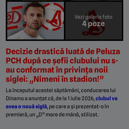
Vezi galeria foto
4 poze
Decizie drastică luată de Peluza
PCH după ce șefii clubului nu s-
au conformat în privința noii
siglei: „Nimeni în stadion!”
La începutul acestei săptămâni, conducerea lui
Dinamo a anunțat că, de la 1 iulie 2026,
clubul va
avea o nouă siglă
, pe care a și prezentat-o în
premieră, un „D” mare de mână, stilizat.