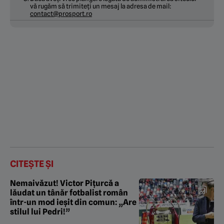
vă rugăm să trimiteți un mesaj la adresa de mail:
contact@prosport.ro
CITEȘTE ȘI
Nemaivăzut! Victor Pițurcă a
lăudat un tânăr fotbalist român
într-un mod ieșit din comun: „Are
stilul lui Pedri!”