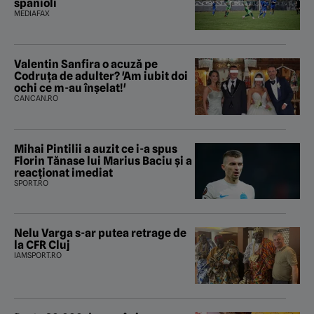
spanioli
MEDIAFAX
Valentin Sanfira o acuză pe
Codruța de adulter? 'Am iubit doi
ochi ce m-au înșelat!'
CANCAN.RO
Mihai Pintilii a auzit ce i-a spus
Florin Tănase lui Marius Baciu și a
reacționat imediat
SPORT.RO
Nelu Varga s-ar putea retrage de
la CFR Cluj
IAMSPORT.RO