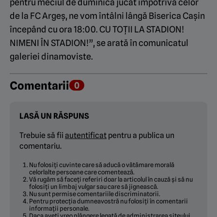
pentru meciul de duminică jucat împotriva celor
de la FC Argeș, ne vom întâlni lângă Biserica Cașin
începând cu ora 18:00. CU TOȚII LA STADION!
NIMENI ÎN STADION!”, se arată în comunicatul
galeriei dinamoviste.
Comentarii
0
LASĂ UN RĂSPUNS
Trebuie să fii
autentificat
pentru a publica un
comentariu.
Nu folosiți cuvinte care să aducă o vătămare morală
celorlalte persoane care comentează.
Vă rugăm să faceți referiri doar la articolul în cauză și să nu
folosiți un limbaj vulgar sau care să jignească.
Nu sunt permise comentariile discriminatorii.
Pentru protecția dumneavostră nu folosiți în comentarii
informații personale.
Daca aveți vreo plângere legată de administrarea siteului