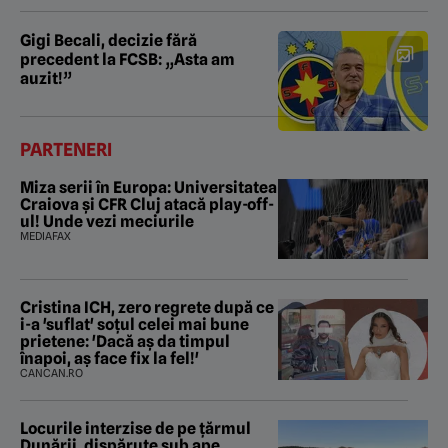
Gigi Becali, decizie fără
precedent la FCSB: „Asta am
auzit!”
PARTENERI
Miza serii în Europa: Universitatea
Craiova și CFR Cluj atacă play-off-
ul! Unde vezi meciurile
MEDIAFAX
Cristina ICH, zero regrete după ce
i-a 'suflat' soțul celei mai bune
prietene: 'Dacă aș da timpul
înapoi, aș face fix la fel!'
CANCAN.RO
Locurile interzise de pe țărmul
Dunării, dispărute sub ape.