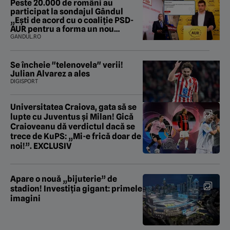
Peste 20.000 de români au
participat la sondajul Gândul
„Ești de acord cu o coaliție PSD-
AUR pentru a forma un nou
Guvern și a încheia criza
GANDUL.RO
politică?”. Rezultatul a fost
surprinzător
Se încheie "telenovela" verii!
Julian Alvarez a ales
DIGISPORT
Universitatea Craiova, gata să se
lupte cu Juventus și Milan! Gică
Craioveanu dă verdictul dacă se
trece de KuPS: „Mi-e frică doar de
noi!”. EXCLUSIV
Apare o nouă „bijuterie” de
stadion! Investiția gigant: primele
imagini