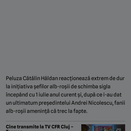
Peluza Cătălin Hâldan reacționează extrem de dur
la inițiativa șefilor alb-roșii de schimba sigla
începând cu 1 iulie anul curent și, după ce i-au dat
un ultimatum președintelui Andrei Nicolescu, fanii
alb-roșii amenință că trec la fapte.
Cine transmite la TV CFR Cluj –