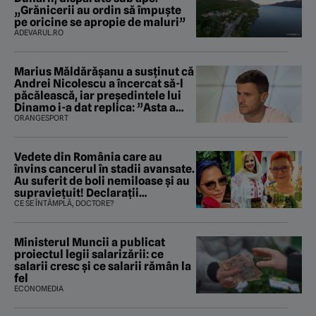
„Grănicerii au ordin să împuște
pe oricine se apropie de maluri”
ADEVARUL.RO
Marius Măldărăşanu a susţinut că
Andrei Nicolescu a încercat să-l
păcălească, iar preşedintele lui
Dinamo i-a dat replica: ”Asta a
fost istoria”
ORANGESPORT
Vedete din România care au
învins cancerul în stadii avansate.
Au suferit de boli nemiloase şi au
supravieţuit! Declarații
sfâșietoare
CE SE ÎNTÂMPLĂ, DOCTORE?
Ministerul Muncii a publicat
proiectul legii salarizării: ce
salarii cresc și ce salarii rămân la
fel
ECONOMEDIA