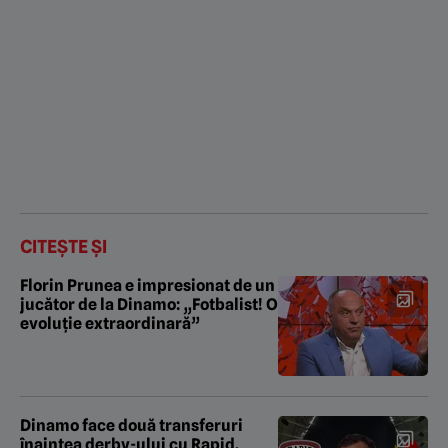
CITEȘTE ȘI
Florin Prunea e impresionat de un
jucător de la Dinamo: „Fotbalist! O
evoluție extraordinară”
Dinamo face două transferuri
înaintea derby-ului cu Rapid.