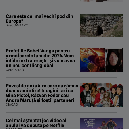
Care este cel mai vechi pod din
Europa?
DESCOPERA.RO
Profețiile Babei Vanga pentru
următoarele luni din 2026. Vom
întâlni extratereștri și vom avea
un nou conflict global
CANCAN.RO
Poveştile de iubire care au rămas
doar o amintire! Imagini tari cu
Gina Pistol, Răzvan Fodor sau
Andra Măruţă şi foştii parteneri
CIAO.RO
Cel mai așteptat joc video al
anului va debuta pe Netflix