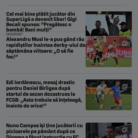
Cel mai bine plătit jucător din
SuperLigă a devenit liber! Gigi
Becali spunea: ”Pregătesc o
bombă! Bani mulți”
DIGISPORT
Alexandru Musi le-a pus gând rău
rapidiștilor înaintea derby-ului de
săptămâna viitoare: „O să fie
foc!”
Edi Iordănescu, mesaj drastic
pentru Daniel Bîrligea după
startul de sezon dezastruos la
FCSB: „Asta trebuie să înțeleagă,
înainte de orice!”
Nuno Campos își ține jucătorii cu
picioarele pe pământ după ce
Dinamo a făcut instrucție cu FC