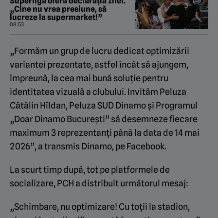
Superliga oferă declarația zilei.
„Cine nu vrea presiune, să
lucreze la supermarket!”
08:53
„Formăm un grup de lucru dedicat optimizării
variantei prezentate, astfel încât să ajungem,
împreună, la cea mai bună soluție pentru
identitatea vizuală a clubului. Invităm Peluza
Cătălin Hîldan, Peluza SUD Dinamo și Programul
„Doar Dinamo București” să desemneze fiecare
maximum 3 reprezentanți până la data de 14 mai
2026”, a transmis Dinamo, pe Facebook.
La scurt timp după, tot pe platformele de
socializare, PCH a distribuit următorul mesaj:
„Schimbare, nu optimizare! Cu toții la stadion,