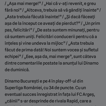
/ „Așa mai merge!” / „Hai că v-ați revenit, e greu
fără noi” / „Altceva, trebuia să vă gândiți înainte” /
„Asta trebuia făcută înainte!” / „Și dacă făceați
așa de la început ce aveați de pierdut?” / „Un prim
pas, felicitări” / „De asta suntem minunați, pentru
că suntem uniți. Felicitări conducerii pentru că a
înțeles și vine undeva la mijloc” / „Asta trebuia
făcut de prima dată! Noi suntem vocea și sufletul
echipei” / „Eee, așa da, mai merge”, sunt câteva
dintre comentariile postate la anunțul lui Dinamo
de duminică.
Dinamo București e pe 4 în play-off-ul din
Superliga României, cu 34 de puncte. Cu un
eventual succes înregistrat în fața lui FC Argeș,
„câinii” s-ar desprinde de rivala Rapid, care a