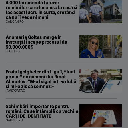
4.000 lei amendă tuturor
românilor care locuiesc la casă și
fac acest lucru în curte, crezând
că nu îi vede nimeni
CANCAN.RO
Anamaria Goltes merge în
instanță! Începe procesul de
50.000.000$
SPORT.RO
Fostul golgheter din Liga 1, ”luat
pe sus” de oamenii lui Rinat
Ahmetov: ”M-a băgat într-o dubă
și mi-a zis să semnez!”
IAMSPORT.RO
Schimbări importante pentru
români. Ce se întâmplă cu vechile
CĂRȚI DE IDENTITATE
GANDUL.RO