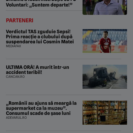
Voluntari: „Suntem departe!”
PARTENERI
Verdictul TAS zguduie Sepsi!
Prima reacție a clubului după
suspendarea lui Cosmin Matei
MEDIAFAX
ULTIMA ORĂ! A murit într-un
accident teribil!
CANCAN.RO
„Românii au ajuns să meargă la
supermarket ca la muzeu”.
Consumul scade de șase luni
ADEVARUL.RO