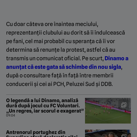
Cu doar câteva ore înaintea meciului,
reprezentanții clubului au dorit să îi îndulcească
pe fani, cel mai probabil cu speranța că îi vor
determina să renunțe la protest, astfel că au
transmis un comunicat oficial. Pe scurt,
Dinamo a
anunțat că este gata să schimbe din nou sigla
,
după o consultare față în față între membrii
conducerii și cei ai PCH, Peluzei Sud și DDB.
O legendă a lui Dinamo, analiză
dură după jocul cu FC Voluntari.
„Un regres, iar scorul e exagerat”
09:04
Antrenorul portughez din