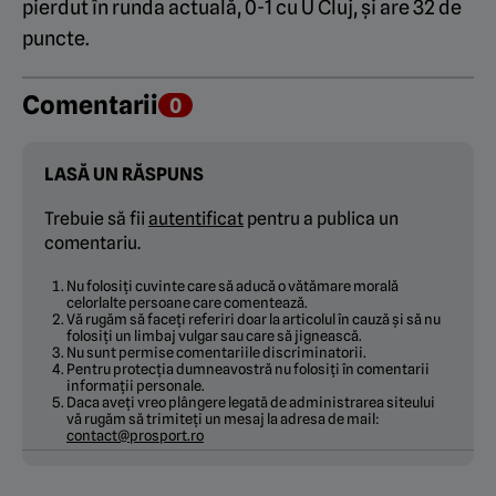
pierdut în runda actuală, 0-1 cu U Cluj, și are 32 de
puncte.
Comentarii
0
LASĂ UN RĂSPUNS
Trebuie să fii
autentificat
pentru a publica un
comentariu.
Nu folosiți cuvinte care să aducă o vătămare morală
celorlalte persoane care comentează.
Vă rugăm să faceți referiri doar la articolul în cauză și să nu
folosiți un limbaj vulgar sau care să jignească.
Nu sunt permise comentariile discriminatorii.
Pentru protecția dumneavostră nu folosiți în comentarii
informații personale.
Daca aveți vreo plângere legată de administrarea siteului
vă rugăm să trimiteți un mesaj la adresa de mail:
contact@prosport.ro