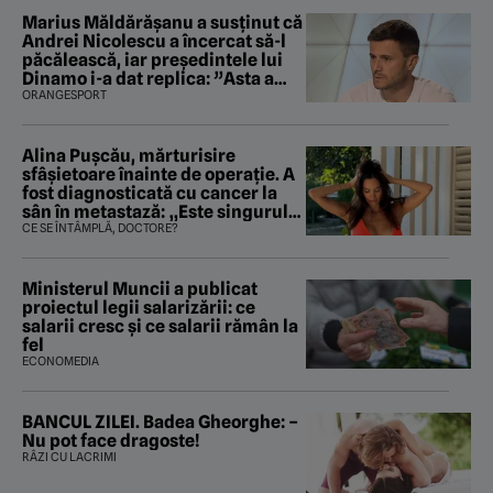
Marius Măldărăşanu a susţinut că
Andrei Nicolescu a încercat să-l
păcălească, iar preşedintele lui
Dinamo i-a dat replica: ”Asta a
fost istoria”
ORANGESPORT
Alina Pușcău, mărturisire
sfâșietoare înainte de operație. A
fost diagnosticată cu cancer la
sân în metastază: „Este singurul
tratament care o să mă ajute să
CE SE ÎNTÂMPLĂ, DOCTORE?
îmi salvez viața”
Ministerul Muncii a publicat
proiectul legii salarizării: ce
salarii cresc și ce salarii rămân la
fel
ECONOMEDIA
BANCUL ZILEI. Badea Gheorghe: –
Nu pot face dragoste!
RÂZI CU LACRIMI