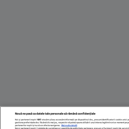
Nouă ne pasă ca datele tale personale să rămână confidențiale
Noi și partenerii noștri
1017
stocăm și/sau accesăm informații pe dispozitivul dvs., precum identificatorii cookie unici 
gestiona preferințele dvs. făcând clic mai jos, respectiv vă puteți opune utilizării unui interes legitim în orice moment pe p
partenerilor noștri și nu vă vor afecta navigarea.
Mai multe detalii
Noi si partenerii nostri (retelele de socializare si agentiile de publicitate partenere, precum si furnizorii nostri de servi