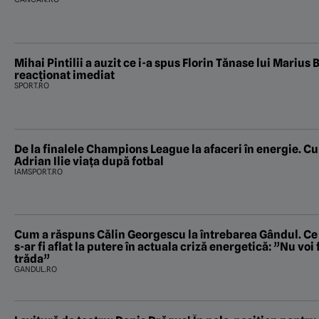
Mihai Pintilii a auzit ce i-a spus Florin Tănase lui Marius B
reacționat imediat
SPORT.RO
De la finalele Champions League la afaceri în energie. Cu
Adrian Ilie viața după fotbal
IAMSPORT.RO
Cum a răspuns Călin Georgescu la întrebarea Gândul. Ce a
s-ar fi aflat la putere în actuala criză energetică: ”Nu voi 
trăda”
GANDUL.RO