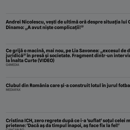
Andrei Nicolescu, vești de ultimă oră despre situația lui
Dinamo: „A avut niște complicații!”
Ce grijă o macină, mai nou, pe Lia Savonea: „excesul de 
juridică” în presă și societate. Fragment dintr-un inter
la Înalta Curte (VIDEO)
G4MEDIA
Clubul din România care și-a construit lotul în jurul fotbal
MEDIAFAX
Cristina ICH, zero regrete după ce i-a 'suflat' soțul celei
prietene: 'Dacă aș da timpul înapoi, aș face fix la fel!'
CANCAN.RO