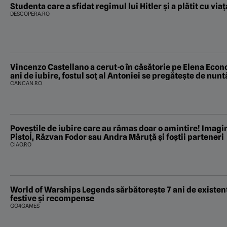
Studenta care a sfidat regimul lui Hitler și a plătit cu viaț
DESCOPERA.RO
Vincenzo Castellano a cerut-o în căsătorie pe Elena Eco
ani de iubire, fostul soț al Antoniei se pregătește de nunt
CANCAN.RO
Poveştile de iubire care au rămas doar o amintire! Imagin
Pistol, Răzvan Fodor sau Andra Măruţă şi foştii parteneri
CIAO.RO
World of Warships Legends sărbătorește 7 ani de existenț
festive și recompense
GO4GAMES