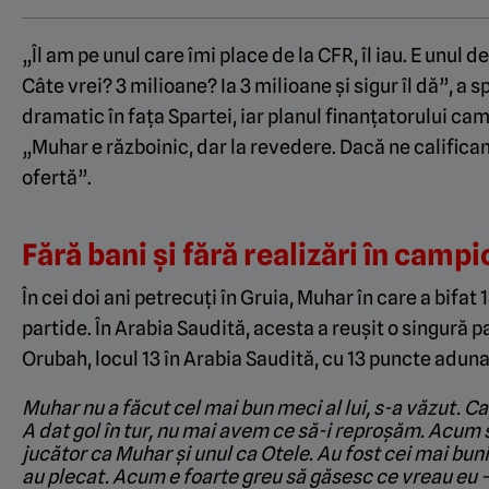
„Îl am pe unul care îmi place de la CFR, îl iau. E unul d
Câte vrei? 3 milioane? Ia 3 milioane și sigur îl dă”, a 
dramatic în fața Spartei, iar planul finanțatorului c
„Muhar e războinic, dar la revedere. Dacă ne califica
ofertă”.
Fără bani și fără realizări în camp
În cei doi ani petrecuți în Gruia, Muhar în care a bifat 1
partide. În Arabia Saudită, acesta a reușit o singură pa
Orubah, locul 13 în Arabia Saudită, cu 13 puncte aduna
Muhar nu a făcut cel mai bun meci al lui, s-a văzut. Cap
A dat gol în tur, nu mai avem ce să-i reproșăm. Acum s
jucător ca Muhar și unul ca Otele. Au fost cei mai bun
au plecat. Acum e foarte greu să găsesc ce vreau eu 