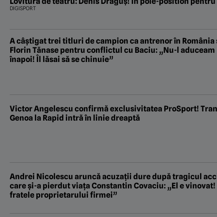
Lovitură de teatru: Denis Drăguș! În pole-position pentru
DIGISPORT
A câștigat trei titluri de campion ca antrenor în România ș
Florin Tănase pentru conflictul cu Baciu: „Nu-l aduceam
înapoi! Îl lăsai să se chinuie”
Victor Angelescu confirmă exclusivitatea ProSport! Tran
Genoa la Rapid intră în linie dreaptă
Andrei Nicolescu aruncă acuzații dure după tragicul acci
care și-a pierdut viața Constantin Covaciu: „El e vinovat!
fratele proprietarului firmei”