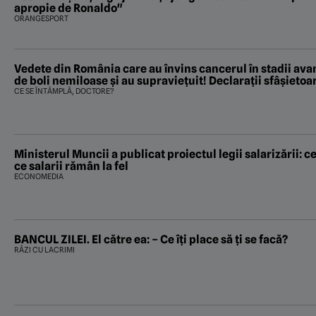
apropie de Ronaldo"
ORANGESPORT
Vedete din România care au învins cancerul în stadii avan
de boli nemiloase şi au supravieţuit! Declarații sfâșietoa
CE SE ÎNTÂMPLĂ, DOCTORE?
Ministerul Muncii a publicat proiectul legii salarizării: ce
ce salarii rămân la fel
ECONOMEDIA
BANCUL ZILEI. El către ea: – Ce îți place să ți se facă?
RÂZI CU LACRIMI