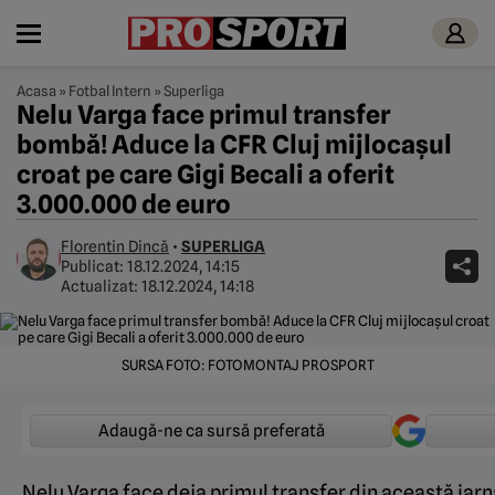
Acasa
»
Fotbal Intern
»
Superliga
Nelu Varga face primul transfer
bombă! Aduce la CFR Cluj mijlocaşul
croat pe care Gigi Becali a oferit
3.000.000 de euro
Florentin Dincă
•
SUPERLIGA
Publicat:
18.12.2024, 14:15
Actualizat:
18.12.2024, 14:18
SURSA FOTO: FOTOMONTAJ PROSPORT
Adaugă-ne ca sursă preferată
Nelu Varga face deja primul transfer din această iarnă