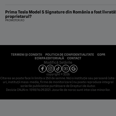
Prima Tesla Model S Signature din România a fost livrată!
proprietarul?
PROMOTOR.RO
TERMENI ȘI CONDIȚII
POLITICA DE CONFIDENTIALITATE
GDPR
ECHIPA EDITORIALĂ
CONTACT
Modifică Setările
copyright © 2026
Citarea se poate face în limita a 250 de semne. Nici o instituţie sau persoană (site-
uri, instituţii mass-media, firme de monitorizare) nu poate reproduce integral
scrierile publicistice purtătoare de Drepturi de Autor.
Decizia ONJN nr. 1598/16.09.2021. Jocurile de noroc sunt interzise minorilor.