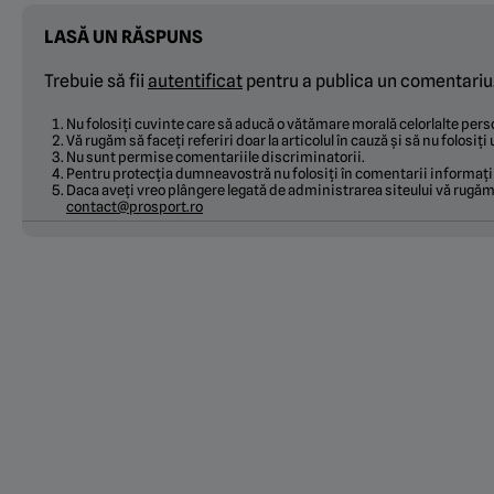
LASĂ UN RĂSPUNS
Trebuie să fii
autentificat
pentru a publica un comentariu
Nu folosiți cuvinte care să aducă o vătămare morală celorlalte pe
Vă rugăm să faceți referiri doar la articolul în cauză și să nu folosiț
Nu sunt permise comentariile discriminatorii.
Pentru protecția dumneavostră nu folosiți în comentarii informați
Daca aveți vreo plângere legată de administrarea siteului vă rugăm 
contact@prosport.ro