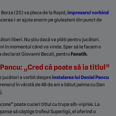
 Borza (20) va pleca de la Rapid,
impresarul vorbind
acerea i-ar ajuta enorm pe giuleșteni din punct de
tori liberi. Nu știu dacă va plăti pentru jucători.
ani în momentul când va vinde. Sper să le facem o
 a declarat Giovanni Becali, pentru
Fanatik
.
Pancu: „Cred că poate să ia titlul”
 jucători a vorbit despre
instalarea lui Daniel Pancu
trenorul în vârstă de 48 de ani a bătut palma cu Dan
j.
one” poate cuceri titlul cu trupa alb-vișinie. La
șanse să câștige trofeul Superligii, el oferind o