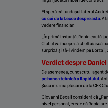
inițial jucători liberi de contract.
El speră că fundașul lateral Andrei
cu cei de la Lecce despre asta
. Af
vedere financiar.
„În primă instanță, Rapid caută jucă
Clubul va începe să cheltuiască b
surpriză și să-l vindem pe Borza”,
Verdict despre Daniel 
De asemenea, cunoscutul agent de
pe banca tehnică a Rapidului
. An
Șucu în urma plecării de la CFR Clu
Giovanni Becali consideră că „Panc
nivel personal, crede că Rapid are 