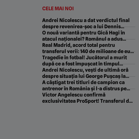
CELE MAI NOI
Andrei Nicolescu a dat verdictul final
despre revenirea-șoc a lui Dennis
Politic la Dinamo: „Asta vrem noi!”
O nouă variantă pentru Gică Hagi în
atacul naționalei? Românul a adus
victoria echipei sale în Europa League
Real Madrid, acord total pentru
transferul verii: 140 de milioane de euro
sumă de transfer și contract pe 5 ani!
Tragedie în fotbal! Jucătorul a murit
după ce a fost împușcat în timpul
meciului
Andrei Nicolescu, vești de ultimă oră
despre situația lui George Pușcaș la
Dinamo: „A avut niște complicații!”
A câștigat trei titluri de campion ca
antrenor în România și l-a distrus pe
Florin Tănase pentru conflictul cu
Victor Angelescu confirmă
Baciu: „Nu-l aduceam niciodată înapoi!
exclusivitatea ProSport! Transferul de
Îl lăsai să se chinuie”
la Genoa la Rapid intră în linie dreaptă