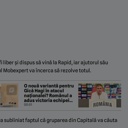
i liber și dispus să vină la Rapid, iar ajutorul său
ul Mobexpert va încerca să rezolve totul.
O nouă variantă pentru
Gică Hagi în atacul
naționalei? Românul a
adus victoria echipei
sale în Europa League
00:01
 a subliniat faptul că gruparea din Capitală va căuta