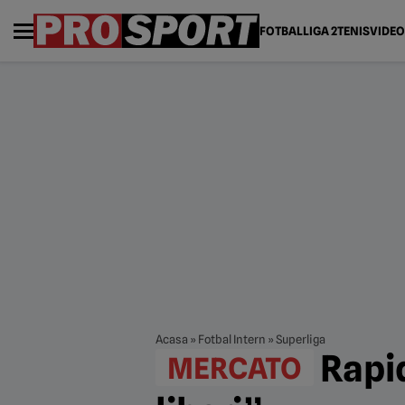
FOTBAL
LIGA 2
TENIS
VIDEO
Acasa
»
Fotbal Intern
»
Superliga
Rapid
MERCATO