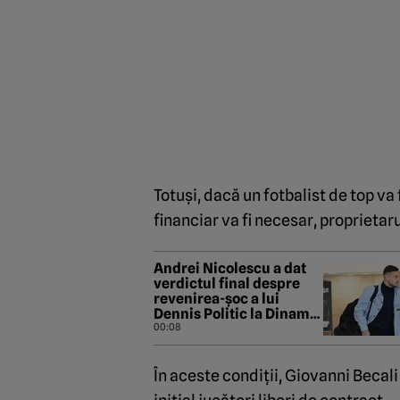
Totuși, dacă un fotbalist de top va f
financiar va fi necesar, proprietar
Andrei Nicolescu a dat
verdictul final despre
revenirea-șoc a lui
Dennis Politic la Dinamo:
„Asta vrem noi!”
00:08
În aceste condiții, Giovanni Becali