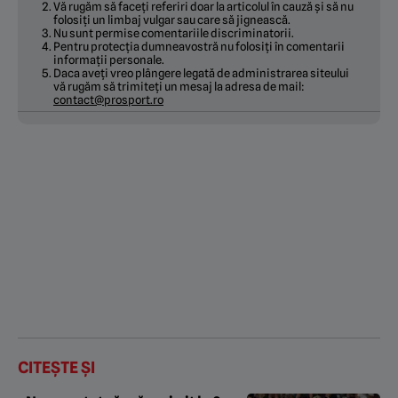
Vă rugăm să faceți referiri doar la articolul în cauză și să nu
folosiți un limbaj vulgar sau care să jignească.
Nu sunt permise comentariile discriminatorii.
Pentru protecția dumneavostră nu folosiți în comentarii
informații personale.
Daca aveți vreo plângere legată de administrarea siteului
vă rugăm să trimiteți un mesaj la adresa de mail:
contact@prosport.ro
CITEȘTE ȘI