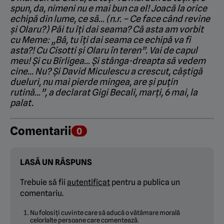
spun, da, nimeni nu e mai bun ca el! Joacă la orice
echipă din lume, ce să… (n.r. – Ce face când revine
și Olaru?) Păi tu îți dai seama? Că asta am vorbit
cu Meme: „Bă, tu îți dai seama ce echipă va fi
asta?! Cu Cisotti și Olaru în teren”. Vai de capul
meu! Și cu Bîrligea… Și stânga-dreapta să vedem
cine… Nu? Și David Miculescu a crescut, câștigă
dueluri, nu mai pierde mingea, are și puțin
rutină…”, a declarat Gigi Becali, marți, 6 mai, la
palat.
Comentarii
0
LASĂ UN RĂSPUNS
Trebuie să fii
autentificat
pentru a publica un
comentariu.
Nu folosiți cuvinte care să aducă o vătămare morală
celorlalte persoane care comentează.