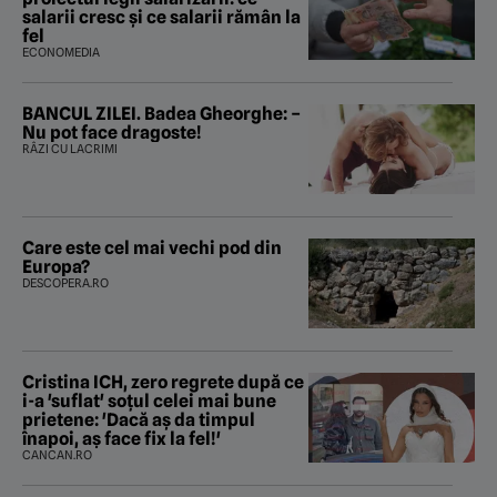
salarii cresc și ce salarii rămân la
fel
ECONOMEDIA
BANCUL ZILEI. Badea Gheorghe: –
Nu pot face dragoste!
RÂZI CU LACRIMI
Care este cel mai vechi pod din
Europa?
DESCOPERA.RO
Cristina ICH, zero regrete după ce
i-a 'suflat' soțul celei mai bune
prietene: 'Dacă aș da timpul
înapoi, aș face fix la fel!'
CANCAN.RO