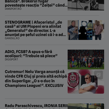
Bănică”. Brokerul fugar
povestește reacția ”Zeiței” când
i-a intrat în baie
IAMSPORT.RO
STENOGRAME | Afaceristul „de
casă” al UM Plopeni era alintat
„Generalul” de director. L-a
anunțat pe șeful uzinei că i-a adus
„subțireanu, așa”
GANDUL.RO
ADIO, FCSB? A spus-o fără
ocolișuri: ”Trebuie să plece”
DIGISPORT
Cutremur! Nelu Varga anunță că
vinde CFR Cluj și preia altă echipă
din Superliga: „O s-o duc în
Champions League!”. EXCLUSIV
Radu Paraschivescu, IRONIA SERII