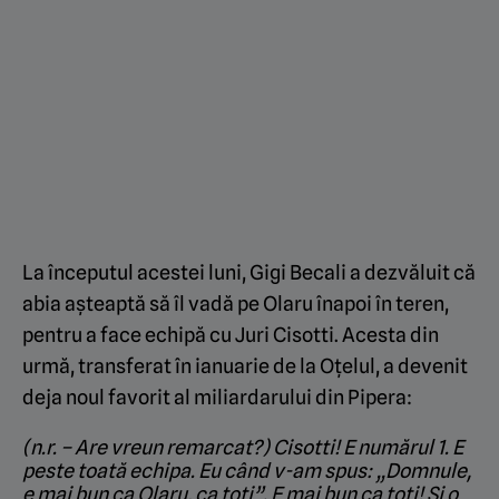
La începutul acestei luni, Gigi Becali a dezvăluit că
abia așteaptă să îl vadă pe Olaru înapoi în teren,
pentru a face echipă cu Juri Cisotti. Acesta din
urmă, transferat în ianuarie de la Oțelul, a devenit
deja noul favorit al miliardarului din Pipera:
(n.r. – Are vreun remarcat?) Cisotti! E numărul 1. E
peste toată echipa. Eu când v-am spus: „Domnule,
e mai bun ca Olaru, ca toți”. E mai bun ca toți! Și o