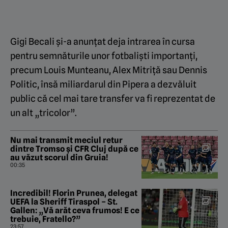
Gigi Becali și-a anunțat deja intrarea în cursa
pentru semnăturile unor fotbaliști importanți,
precum Louis Munteanu, Alex Mitriță sau Dennis
Politic, însă miliardarul din Pipera a dezvăluit
public că cel mai tare transfer va fi reprezentat de
un alt „tricolor”.
Nu mai transmit meciul retur
dintre Tromso și CFR Cluj după ce
au văzut scorul din Gruia!
00:35
Incredibil! Florin Prunea, delegat
UEFA la Sheriff Tiraspol – St.
Gallen: „Vă arăt ceva frumos! E ce
trebuie, Fratello?”
23:57