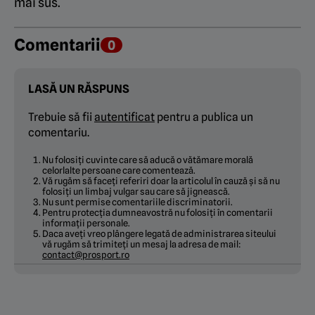
mai sus.
Comentarii
0
LASĂ UN RĂSPUNS
Trebuie să fii
autentificat
pentru a publica un
comentariu.
Nu folosiți cuvinte care să aducă o vătămare morală
celorlalte persoane care comentează.
Vă rugăm să faceți referiri doar la articolul în cauză și să nu
folosiți un limbaj vulgar sau care să jignească.
Nu sunt permise comentariile discriminatorii.
Pentru protecția dumneavostră nu folosiți în comentarii
informații personale.
Daca aveți vreo plângere legată de administrarea siteului
vă rugăm să trimiteți un mesaj la adresa de mail:
contact@prosport.ro