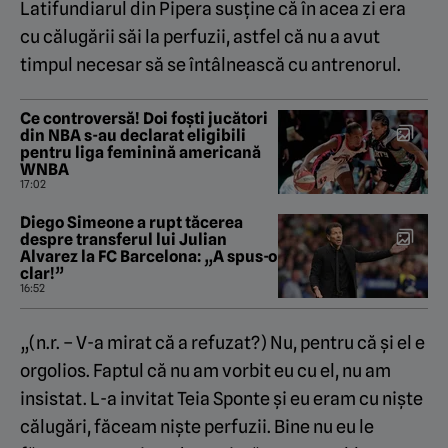
Latifundiarul din Pipera susține că în acea zi era
cu călugării săi la perfuzii, astfel că nu a avut
timpul necesar să se întâlnească cu antrenorul.
Ce controversă! Doi foști jucători
din NBA s-au declarat eligibili
pentru liga feminină americană
WNBA
17:02
Diego Simeone a rupt tăcerea
despre transferul lui Julian
Alvarez la FC Barcelona: „A spus-o
clar!”
16:52
„(n.r. – V-a mirat că a refuzat?) Nu, pentru că și el e
orgolios. Faptul că nu am vorbit eu cu el, nu am
insistat. L-a invitat Teia Sponte și eu eram cu niște
călugări, făceam niște perfuzii. Bine nu eu le