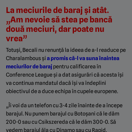
La meciurile de baraj și atât.
„Am nevoie să stea pe bancă
două meciuri, dar poate nu
vrea”
Totuși, Becali nu renunță la ideea de a-l readuce pe
Charalambous și
a promis că-l va suna înaintea
meciurilor de baraj
pentru calificarea în
Conference League și a dat asigurări că acesta își
va continua mandatul dacă își va îndeplini
obiectivul de a duce echipa în cupele europene.
„Îi voi da un telefon cu 3-4 zile înainte de a începe
barajul. Nu punem barajul cu Botoșani că le dăm
200-0 sau cu Csikszereda că le dăm 300-0. Să
vedem barajul ăla cu Dinamo sau cu Rapid.