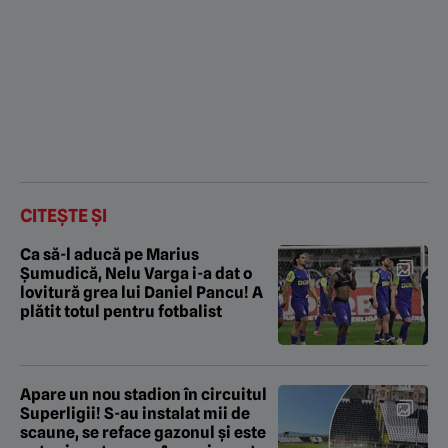
CITEȘTE ȘI
Ca să-l aducă pe Marius
Șumudică, Nelu Varga i-a dat o
lovitură grea lui Daniel Pancu! A
plătit totul pentru fotbalist
Apare un nou stadion în circuitul
Superligii! S-au instalat mii de
scaune, se reface gazonul și este