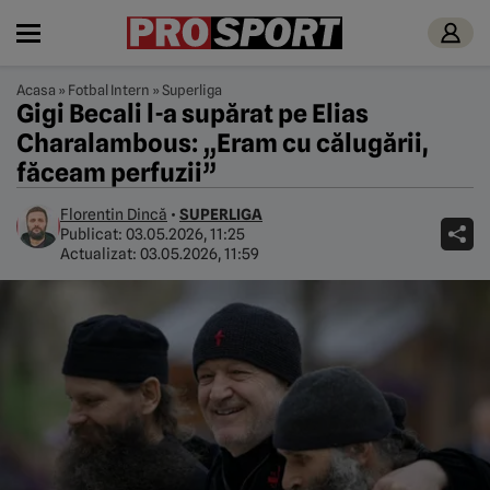
Acasa
»
Fotbal Intern
»
Superliga
Gigi Becali l-a supărat pe Elias
Charalambous: „Eram cu călugării,
făceam perfuzii”
Florentin Dincă
•
SUPERLIGA
Publicat:
03.05.2026, 11:25
Actualizat:
03.05.2026, 11:59