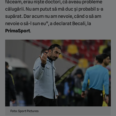
făceam, erau niște doctori, că aveau probleme
călugării. Nu am putut să mă duc și probabil s-a
supărat. Dar acum nu am nevoie, când o să am
nevoie o să-l sun eu”, a declarat Becali, la
PrimaSport
.
Foto: Sport Pictures