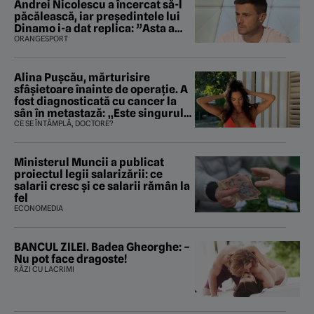
Andrei Nicolescu a încercat să-l
păcălească, iar preşedintele lui
Dinamo i-a dat replica: ”Asta a
fost istoria”
ORANGESPORT
Alina Pușcău, mărturisire
sfâșietoare înainte de operație. A
fost diagnosticată cu cancer la
sân în metastază: „Este singurul
tratament care o să mă ajute să
CE SE ÎNTÂMPLĂ, DOCTORE?
îmi salvez viața”
Ministerul Muncii a publicat
proiectul legii salarizării: ce
salarii cresc și ce salarii rămân la
fel
ECONOMEDIA
BANCUL ZILEI. Badea Gheorghe: –
Nu pot face dragoste!
RÂZI CU LACRIMI