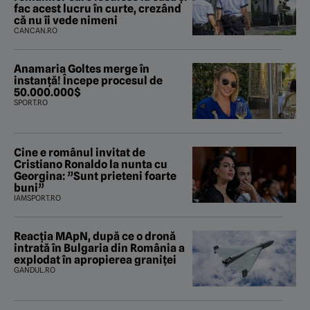
fac acest lucru în curte, crezând
că nu îi vede nimeni
CANCAN.RO
Anamaria Goltes merge în
instanță! Începe procesul de
50.000.000$
SPORT.RO
Cine e românul invitat de
Cristiano Ronaldo la nunta cu
Georgina: ”Sunt prieteni foarte
buni”
IAMSPORT.RO
Reacția MApN, după ce o dronă
intrată în Bulgaria din România a
explodat în apropierea graniței
GANDUL.RO