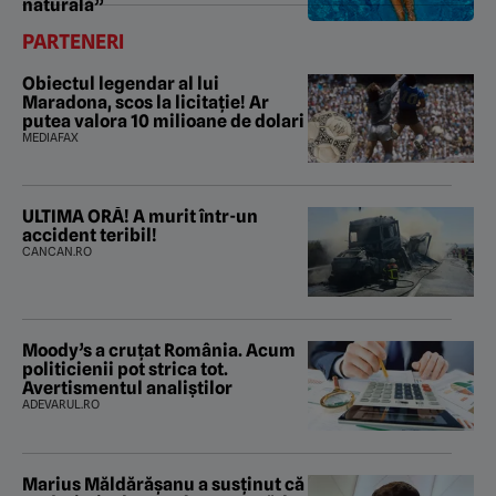
naturală”
PARTENERI
Obiectul legendar al lui
Maradona, scos la licitație! Ar
putea valora 10 milioane de dolari
MEDIAFAX
ULTIMA ORĂ! A murit într-un
accident teribil!
CANCAN.RO
Moody’s a cruțat România. Acum
politicienii pot strica tot.
Avertismentul analiștilor
ADEVARUL.RO
Marius Măldărăşanu a susţinut că