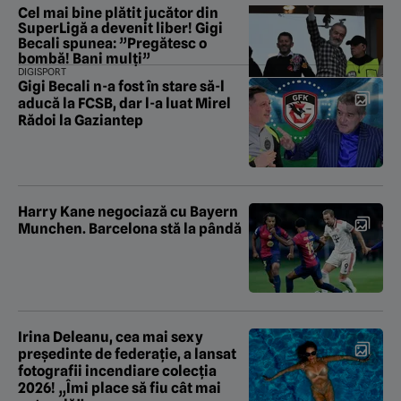
Cel mai bine plătit jucător din
SuperLigă a devenit liber! Gigi
Becali spunea: ”Pregătesc o
bombă! Bani mulți”
DIGISPORT
Gigi Becali n-a fost în stare să-l
aducă la FCSB, dar l-a luat Mirel
Rădoi la Gaziantep
Harry Kane negociază cu Bayern
Munchen. Barcelona stă la pândă
Irina Deleanu, cea mai sexy
președinte de federație, a lansat
fotografii incendiare colecția
2026! „Îmi place să fiu cât mai