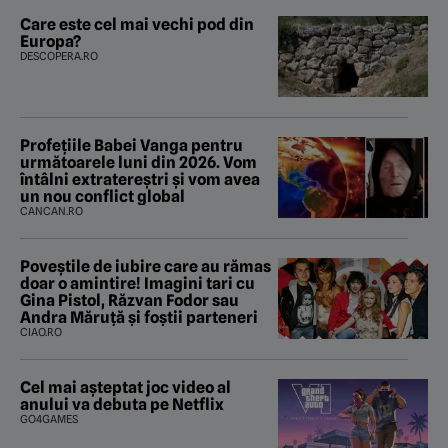
Care este cel mai vechi pod din
Europa?
DESCOPERA.RO
Profețiile Babei Vanga pentru
următoarele luni din 2026. Vom
întâlni extratereștri și vom avea
un nou conflict global
CANCAN.RO
Poveştile de iubire care au rămas
doar o amintire! Imagini tari cu
Gina Pistol, Răzvan Fodor sau
Andra Măruţă şi foştii parteneri
CIAO.RO
Cel mai așteptat joc video al
anului va debuta pe Netflix
GO4GAMES