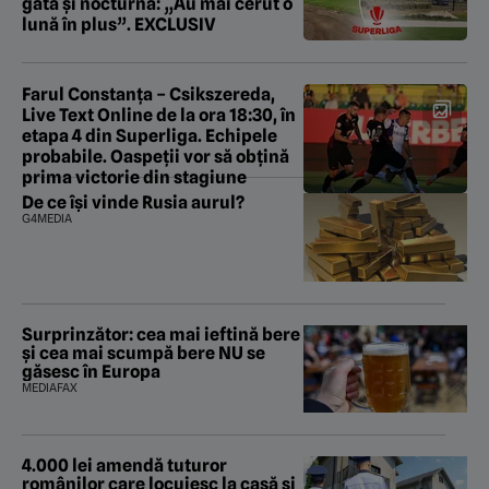
gata și nocturna: „Au mai cerut o
lună în plus”. EXCLUSIV
Farul Constanța – Csikszereda,
Live Text Online de la ora 18:30, în
etapa 4 din Superliga. Echipele
probabile. Oaspeții vor să obțină
prima victorie din stagiune
De ce își vinde Rusia aurul?
G4MEDIA
Surprinzător: cea mai ieftină bere
și cea mai scumpă bere NU se
găsesc în Europa
MEDIAFAX
4.000 lei amendă tuturor
românilor care locuiesc la casă și