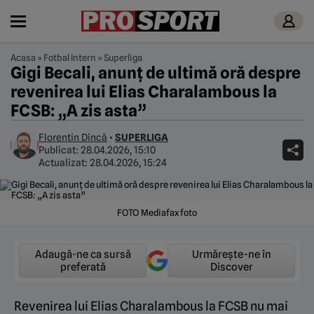
Acasa
»
Fotbal Intern
»
Superliga
Gigi Becali, anunț de ultimă oră despre
revenirea lui Elias Charalambous la
FCSB: „A zis asta”
Florentin Dincă
•
SUPERLIGA
Publicat:
28.04.2026, 15:10
Actualizat:
28.04.2026, 15:24
FOTO Mediafax foto
Adaugă-ne ca sursă
Urmărește-ne în
preferată
Discover
Revenirea lui Elias Charalambous la FCSB nu mai