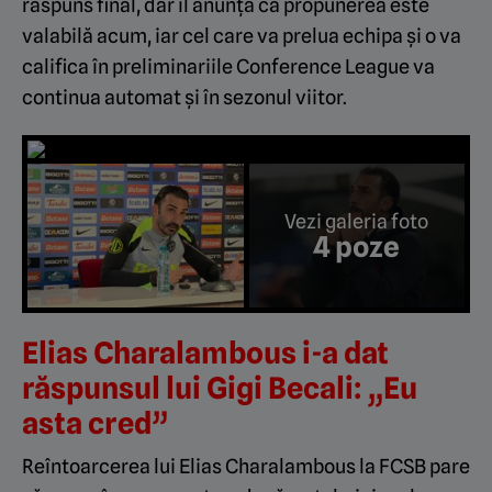
răspuns final, dar îl anunță că propunerea este
valabilă acum, iar cel care va prelua echipa și o va
califica în preliminariile Conference League va
continua automat și în sezonul viitor.
Vezi galeria foto
4 poze
Elias Charalambous i-a dat
răspunsul lui Gigi Becali: „Eu
asta cred”
Reîntoarcerea lui Elias Charalambous la FCSB pare