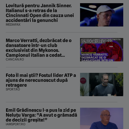
Lovitură pentru Jannik Sinner.
Italianul s-a retras de la
Cincinnati Open din cauza unei
accidentări la genunchi
MEDIAFAX
Marco Verratti, dezbrăcat de o
dansatoare într-un club
exclusivist din Mykonos.
Campionul italian a cedat
complet în fața ispitei!
CANCAN.RO
Foto Îl mai știi? Fostul lider ATP a
ajuns de nerecunoscut după
retragere
SPORT.RO
Emil Grădinescu l-a pus la zid pe
Neluțu Varga: ”A avut o grămadă
de decizii greșite!”
IAMSPORT.RO