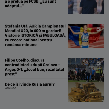
a o prelua pe FCSB: „Eu sunt
adeptul…”
Ștefania Uță, AUR la Campionatul
Mondial U20, la 400 m garduri!
Victorie ISTORICĂ și FABULOASĂ,
cu record național pentru
românca minune
Filipe Coelho, discurs
contradictoriu după Craiova –
Argeș 0-1: „Jocul bun, rezultatul
prost”
De ce își vinde Rusia aurul?
G4MEDIA