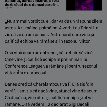
italianul, bărbat însurat, a fost
dezbrăcat de o dansatoare în
Mykonos!
00:32
„Nu am mai vorbit cu el, dar va da un răspuns zilele
astea. Azi, mâine, poimâine. A vorbit cu Teia și i-a
zis că va da un răspuns. Antrenorul care vine și
califică echipa va rămâne și în sezonul viitor.
O să vină acum un antrenor, că trebuie să vină.
Cine vine și califică echipa în preliminariile
Conference League va rămâne și pentru sezonul
viitor. Ăla e norocosul.
Dar eu cred că Charalambous va fi. El a zis ‘din
vară’. I-am zis că dacă vine, atunci vine de acum.
Că dacă nu, vine altul și califică echipa și el va
rămâne. O să vedem”, a declarat Gigi Becali