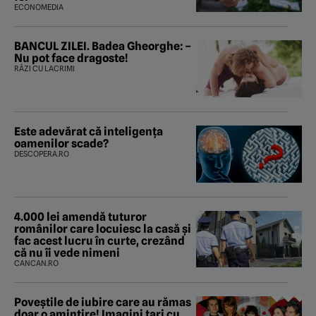
ECONOMEDIA
BANCUL ZILEI. Badea Gheorghe: –
Nu pot face dragoste!
RÂZI CU LACRIMI
Este adevărat că inteligența
oamenilor scade?
DESCOPERA.RO
4.000 lei amendă tuturor
românilor care locuiesc la casă și
fac acest lucru în curte, crezând
că nu îi vede nimeni
CANCAN.RO
Poveştile de iubire care au rămas
doar o amintire! Imagini tari cu