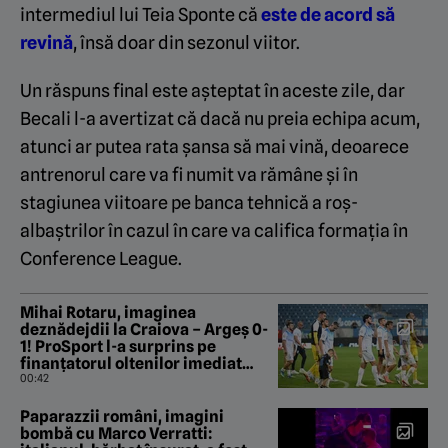
intermediul lui Teia Sponte că
este de acord să
revină
, însă doar din sezonul viitor.
Un răspuns final este așteptat în aceste zile, dar
Becali l-a avertizat că dacă nu preia echipa acum,
atunci ar putea rata șansa să mai vină, deoarece
antrenorul care va fi numit va rămâne și în
stagiunea viitoare pe banca tehnică a roș-
albaștrilor în cazul în care va califica formația în
Conference League.
Mihai Rotaru, imaginea
deznădejdii la Craiova – Argeș 0-
1! ProSport l-a surprins pe
finanțatorul oltenilor imediat
după fluierul de final
00:42
Paparazzii români, imagini
bombă cu Marco Verratti: