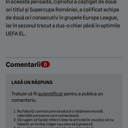
În această perioadă, cipriotul a câștigat de două
ori titlul și Supercupa României, a calificat echipa
de două ori consecutiv în grupele Europa League,
iar în sezonul trecut a dus-o chiar până în optimile
UEFA EL.
Comentarii
0
LASĂ UN RĂSPUNS
Trebuie să fii
autentificat
pentru a publica un
comentariu.
Nu folosiți cuvinte care să aducă o vătămare morală
celorlalte persoane care comentează.
Vă rugăm să faceți referiri doar la articolul în cauză și să nu
folosiți un limbaj vulgar sau care să jignească.