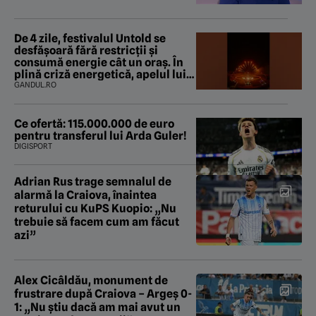
De 4 zile, festivalul Untold se
desfășoară fără restricții și
consumă energie cât un oraș. În
plină criză energetică, apelul lui
Bolojan de economisire a energiei
GANDUL.RO
nu s-a auzit la Cluj, în orașul
condus de colegul de partid, Emil
Boc
Ce ofertă: 115.000.000 de euro
pentru transferul lui Arda Guler!
DIGISPORT
Adrian Rus trage semnalul de
alarmă la Craiova, înaintea
returului cu KuPS Kuopio: „Nu
trebuie să facem cum am făcut
azi”
Alex Cicâldău, monument de
frustrare după Craiova – Argeș 0-
1: „Nu știu dacă am mai avut un