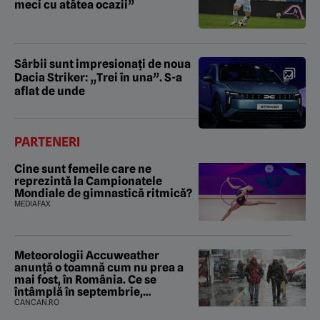
meci cu atâtea ocazii”
Sârbii sunt impresionați de noua
Dacia Striker: „Trei în una”. S-a
aflat de unde
PARTENERI
Cine sunt femeile care ne
reprezintă la Campionatele
Mondiale de gimnastică ritmică?
MEDIAFAX
Meteorologii Accuweather
anunță o toamnă cum nu prea a
mai fost, în România. Ce se
întâmplă în septembrie,
octombrie și noiembrie 2026, în
CANCAN.RO
București. Pe ce dată ninge