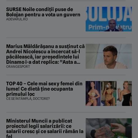
SURSE Noile condiții puse de
Bolojan pentru a vota un guvern
ADEVARUL.RO
Marius Măldărăşanu a susţinut că
Andrei Nicolescu a încercat să-l
păcălească, iar preşedintele lui
Dinamo i-a dat replica: ”Asta a
fost istoria”
ORANGESPORT
TOP 40 – Cele mai sexy femei din
lume! Ce dietă ține ocupanta
primului loc
CE SE ÎNTÂMPLĂ, DOCTORE?
Ministerul Muncii a publicat
proiectul legii salarizării: ce
salarii cresc și ce salarii rămân la
fel