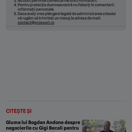
Nu sunt permise comentariile discriminatorii.
Pentru protecția dumneavostră nu folosiți în comentarii
informații personale.
Daca aveți vreo plângere legată de administrarea siteului
vă rugăm să trimiteți un mesaj la adresa de mail:
contact@prosport.ro
CITEȘTE ȘI
Gluma lui Bogdan Andone despre
negocierile cu Gigi Becali pentru