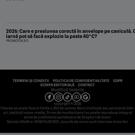
2026: Care e presiunea corectă în anvelope pe caniculă. 
iarnă pot să facă explozie la peste 40°C?
PROMOTOR.RO
TERMENI ȘI CONDIȚII
POLITICA DE CONFIDENTIALITATE
GDPR
ECHIPA EDITORIALĂ
CONTACT
Modifică Setările
copyright © 2026
Citarea se poate face în limita a 250 de semne. Nici o instituţie sau persoană (site-
uri, instituţii mass-media, firme de monitorizare) nu poate reproduce integral
scrierile publicistice purtătoare de Drepturi de Autor.
Decizia ONJN nr. 1598/16.09.2021. Jocurile de noroc sunt interzise minorilor.