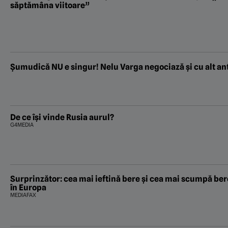
săptămâna viitoare”
Şumudică NU e singur! Nelu Varga negociază şi cu alt a
De ce își vinde Rusia aurul?
G4MEDIA
Surprinzător: cea mai ieftină bere și cea mai scumpă be
în Europa
MEDIAFAX