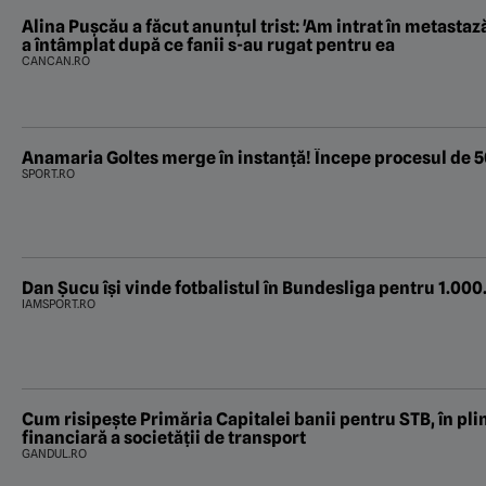
Alina Pușcău a făcut anunțul trist: 'Am intrat în metastaz
a întâmplat după ce fanii s-au rugat pentru ea
CANCAN.RO
Anamaria Goltes merge în instanță! Începe procesul de 
SPORT.RO
Dan Șucu își vinde fotbalistul în Bundesliga pentru 1.00
IAMSPORT.RO
Cum risipește Primăria Capitalei banii pentru STB, în pli
financiară a societății de transport
GANDUL.RO