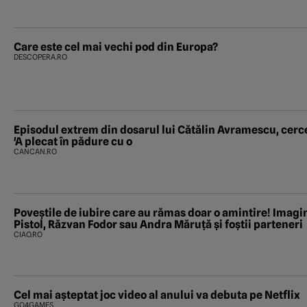
Care este cel mai vechi pod din Europa?
DESCOPERA.RO
Episodul extrem din dosarul lui Cătălin Avramescu, cerc
'A plecat în pădure cu o
CANCAN.RO
Poveştile de iubire care au rămas doar o amintire! Imagin
Pistol, Răzvan Fodor sau Andra Măruţă şi foştii parteneri
CIAO.RO
Cel mai așteptat joc video al anului va debuta pe Netflix
GO4GAMES