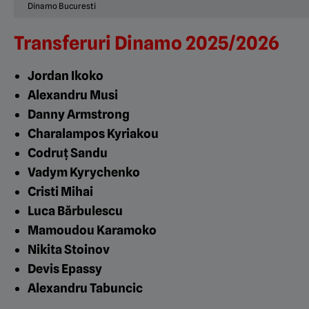
Dinamo Bucuresti
Transferuri Dinamo 2025/2026
Jordan Ikoko
Alexandru Musi
Danny Armstrong
Charalampos Kyriakou
Codruț Sandu
Vadym Kyrychenko
Cristi Mihai
Luca Bărbulescu
Mamoudou Karamoko
Nikita Stoinov
Devis Epassy
Alexandru Tabuncic