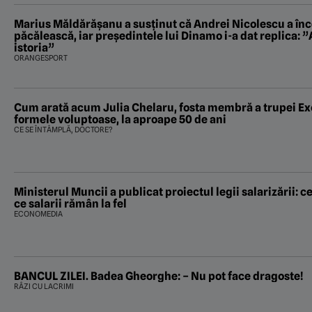
Marius Măldărăşanu a susţinut că Andrei Nicolescu a înc
păcălească, iar preşedintele lui Dinamo i-a dat replica: ”
istoria”
ORANGESPORT
Cum arată acum Julia Chelaru, fosta membră a trupei Exotic! Și-a 
formele voluptoase, la aproape 50 de ani
CE SE ÎNTÂMPLĂ, DOCTORE?
Ministerul Muncii a publicat proiectul legii salarizării: ce
ce salarii rămân la fel
ECONOMEDIA
BANCUL ZILEI. Badea Gheorghe: – Nu pot face dragoste!
RÂZI CU LACRIMI