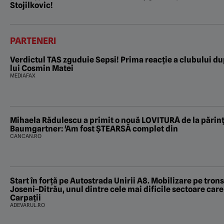
Stojilkovic!
PARTENERI
Verdictul TAS zguduie Sepsi! Prima reacție a clubului 
lui Cosmin Matei
MEDIAFAX
Mihaela Rădulescu a primit o nouă LOVITURĂ de la părinții
Baumgartner: 'Am fost ȘTEARSĂ complet din
CANCAN.RO
Start în forță pe Autostrada Unirii A8. Mobilizare pe tro
Joseni–Ditrău, unul dintre cele mai dificile sectoare car
Carpații
ADEVARUL.RO