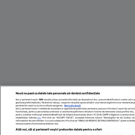
Nouă ne pasă ca datele tale personale să rămână confidențiale
Noi și partenerii noștri
1019
stocăm și/sau accesăm informații pe dispozitivul dvs., precum identificatorii cookie unici 
gestiona preferințele dvs. făcând clic mai jos, respectiv vă puteți opune utilizării unui interes legitim în orice moment pe p
partenerilor noștri și nu vă vor afecta navigarea.
Mai multe detalii
Noi si partenerii nostri (retelele de socializare si agentiile de publicitate partenere, precum si furnizorii nostri de servi
functioneze, pentru a personaliza continutul si anunturile publicitare afisate in functie de interesele si/sau profilul dvs., 
pentru a analiza traficul pe website. Beneficiati de drepturile prevazute de art. 15-22 din GDPR in legatura cu prelucrarea
modalitatea indicata
aici
. Prin click pe “ACCEPT TOATE”, acceptati folosirea tuturor Tehnologiilor de tip Cookie, car
informatiilor de catre Vendor-ii cu care colaboram. Prin click pe “VREAU SA MODIFIC SETARILE INDIVIDUAL” puteti schimba pr
necesare pentru functionarea website-ului.
Atât noi, cât și partenerii noștri prelucrăm datele pentru a oferi: