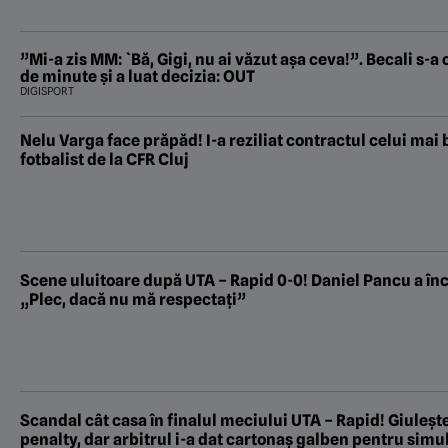
”Mi-a zis MM: `Bă, Gigi, nu ai văzut așa ceva!”. Becali s-
de minute și a luat decizia: OUT
DIGISPORT
Nelu Varga face prăpăd! I-a reziliat contractul celui mai b
fotbalist de la CFR Cluj
Scene uluitoare după UTA – Rapid 0-0! Daniel Pancu a înc
„Plec, dacă nu mă respectați”
Scandal cât casa în finalul meciului UTA – Rapid! Giuleșt
penalty, dar arbitrul i-a dat cartonaș galben pentru simul