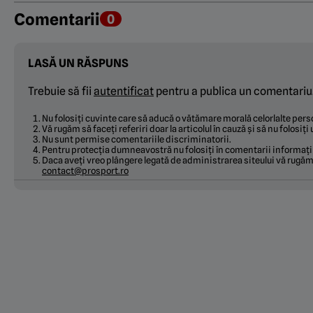
Comentarii
0
LASĂ UN RĂSPUNS
Trebuie să fii
autentificat
pentru a publica un comentariu
Nu folosiți cuvinte care să aducă o vătămare morală celorlalte pe
Vă rugăm să faceți referiri doar la articolul în cauză și să nu folosiț
Nu sunt permise comentariile discriminatorii.
Pentru protecția dumneavostră nu folosiți în comentarii informați
Daca aveți vreo plângere legată de administrarea siteului vă rugăm 
contact@prosport.ro