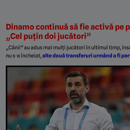
Dinamo continuă să fie activă pe p
„Cel puțin doi jucători”
„Cânii” au adus mai mulți jucători în ultimul timp, î
nu s-a încheiat,
alte două transferuri urmând a fi pe