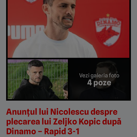
Vezi galeria foto
4 poze
Anunțul lui Nicolescu despre
plecarea lui Zeljko Kopic după
Dinamo – Rapid 3-1