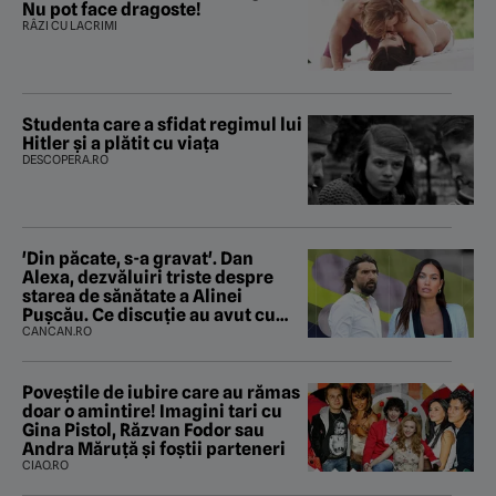
Nu pot face dragoste!
RÂZI CU LACRIMI
Studenta care a sfidat regimul lui
Hitler și a plătit cu viața
DESCOPERA.RO
'Din păcate, s-a gravat'. Dan
Alexa, dezvăluiri triste despre
starea de sănătate a Alinei
Pușcău. Ce discuție au avut cu
două zile în urmă
CANCAN.RO
Poveştile de iubire care au rămas
doar o amintire! Imagini tari cu
Gina Pistol, Răzvan Fodor sau
Andra Măruţă şi foştii parteneri
CIAO.RO