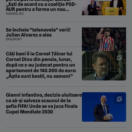
„Ești de acord cu o coaliție PSD-
AUR pentru a forma un nou
Guvern și a încheia criza
GANDUL.RO
politică?”. Rezultatul a fost
surprinzător
Se încheie "telenovela" verii!
Julian Alvarez a ales
DIGISPORT
Câți bani îi ia Cornel Țălnar lui
Cornel Dinu din pensie, lunar,
după ce s-au judecat pentru un
apartament de 140.000 de euro:
„Ăștia sunt bestii, nu oameni”
Gianni Infantino, decizie uluitoare
ca să-și salveze scaunul de la
șefia FIFA! Unde se va juca finala
Cupei Mondiale 2030