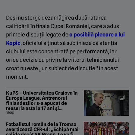
Deși nu șterge dezamăgirea după ratarea
calificării în finala Cupei României, care a adus
primele discuții legate de
o posibilă plecare a lui
Kopic
, oficialul a ținut să sublinieze că atenția
clubului este concentrată pe performanță, iar
orice decizie cu privire la viitorul tehnicianului
croat nu este „un subiect de discuție” în acest
moment.
KuPS – Universitatea Craiova în
Europa League. Antrenorul
finlandezilor s-a apucat de
meseria asta la 17 ani și
gestionează împotriva oltenilor
15:00
un lot cu 14 naționalități diferite!
Fotbalistul român de la Tromso
avertizează CFR-ul: „Echipă mai
solidă decât SK Brann. Le va fi