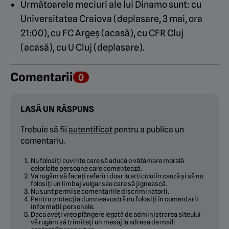
Următoarele meciuri ale lui Dinamo sunt: cu
Universitatea Craiova (deplasare, 3 mai, ora
21:00), cu FC Argeș (acasă), cu CFR Cluj
(acasă), cu U Cluj (deplasare).
Comentarii
0
LASĂ UN RĂSPUNS
Trebuie să fii
autentificat
pentru a publica un
comentariu.
Nu folosiți cuvinte care să aducă o vătămare morală
celorlalte persoane care comentează.
Vă rugăm să faceți referiri doar la articolul în cauză și să nu
folosiți un limbaj vulgar sau care să jignească.
Nu sunt permise comentariile discriminatorii.
Pentru protecția dumneavostră nu folosiți în comentarii
informații personale.
Daca aveți vreo plângere legată de administrarea siteului
vă rugăm să trimiteți un mesaj la adresa de mail: