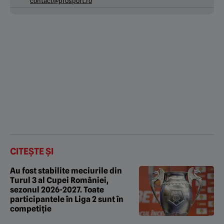
contact@prosport.ro
CITEȘTE ȘI
Au fost stabilite meciurile din
Turul 3 al Cupei României,
sezonul 2026-2027. Toate
participantele în Liga 2 sunt în
competiție