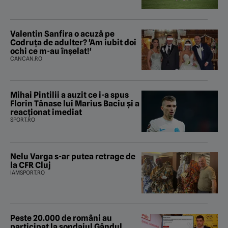
Valentin Sanfira o acuză pe
Codruța de adulter? 'Am iubit doi
ochi ce m-au înșelat!'
CANCAN.RO
Mihai Pintilii a auzit ce i-a spus
Florin Tănase lui Marius Baciu și a
reacționat imediat
SPORT.RO
Nelu Varga s-ar putea retrage de
la CFR Cluj
IAMSPORT.RO
Peste 20.000 de români au
participat la sondajul Gândul