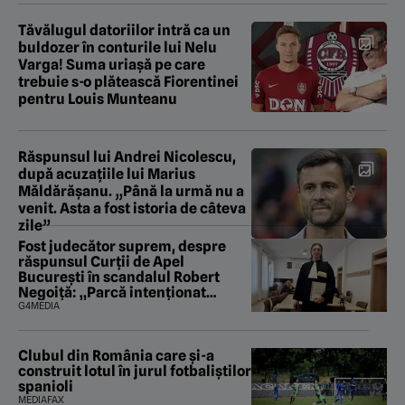
Tăvălugul datoriilor intră ca un
buldozer în conturile lui Nelu
Varga! Suma uriașă pe care
trebuie s-o plătească Fiorentinei
pentru Louis Munteanu
Răspunsul lui Andrei Nicolescu,
după acuzațiile lui Marius
Măldărășanu. „Până la urmă nu a
venit. Asta a fost istoria de câteva
zile”
Fost judecător suprem, despre
răspunsul Curții de Apel
București în scandalul Robert
Negoiță: „Parcă intenționat
urmăresc să saboteze și ultima
G4MEDIA
fărâmă de încredere în puterea
judecătorească”
Clubul din România care și-a
construit lotul în jurul fotbaliștilor
spanioli
MEDIAFAX