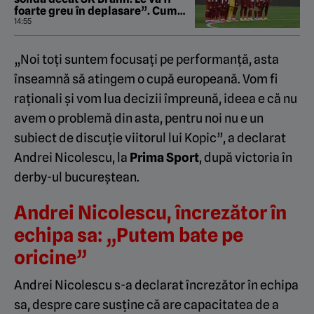
foarte greu în deplasare”. Cum
este să joci fotbal la Cercul Polar.
14:55
EXCLUSIV
„Noi toți suntem focusați pe performanță, asta
înseamnă să atingem o cupă europeană. Vom fi
raționali și vom lua decizii împreună, ideea e că nu
avem o problemă din asta, pentru noi nu e un
subiect de discuție viitorul lui Kopic”, a declarat
Andrei Nicolescu, la
Prima Sport
, după victoria în
derby-ul bucureștean.
Andrei Nicolescu, încrezător în
echipa sa: „Putem bate pe
oricine”
Andrei Nicolescu s-a declarat încrezător în echipa
sa, despre care susține că are capacitatea de a