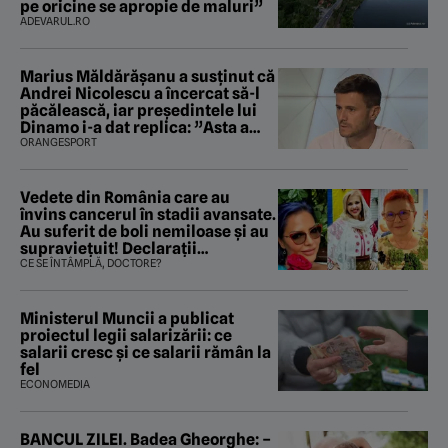
pe oricine se apropie de maluri”
ADEVARUL.RO
Marius Măldărăşanu a susţinut că
Andrei Nicolescu a încercat să-l
păcălească, iar preşedintele lui
Dinamo i-a dat replica: ”Asta a
fost istoria”
ORANGESPORT
Vedete din România care au
învins cancerul în stadii avansate.
Au suferit de boli nemiloase şi au
supravieţuit! Declarații
sfâșietoare
CE SE ÎNTÂMPLĂ, DOCTORE?
Ministerul Muncii a publicat
proiectul legii salarizării: ce
salarii cresc și ce salarii rămân la
fel
ECONOMEDIA
BANCUL ZILEI. Badea Gheorghe: –