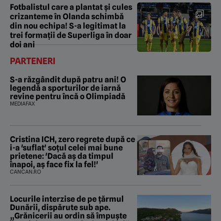
Fotbalistul care a plantat și cules
crizanteme în Olanda schimbă
din nou echipa! S-a legitimat la
trei formații de Superliga în doar
doi ani
PARTENERI
S-a răzgândit după patru ani! O
legendă a sporturilor de iarnă
revine pentru încă o Olimpiadă
MEDIAFAX
Cristina ICH, zero regrete după ce
i-a 'suflat' soțul celei mai bune
prietene: 'Dacă aș da timpul
înapoi, aș face fix la fel!'
CANCAN.RO
Locurile interzise de pe țărmul
Dunării, dispărute sub ape.
„Grănicerii au ordin să împuște