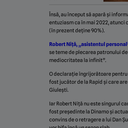
Însă, au început să apară și inform
entuziasm ca în mai 2022, atunci c
(în prezent deține 90%).
Robert Niță, „asistentul personal”
se teme de plecarea patronului de 
mediocritatea la infinit”.
O declarație îngrijorătoare pentru 
fost jucător de la Rapid și care a
Giulești.
Iar Robert Niță nu este singurul c
fost președinte la Dinamo și actual
convins de o retragere a lui Dan Șu
vor bifa încă un sezon slab.