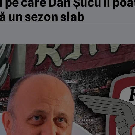
 pe care Dan Șucu îl poa
ă un sezon slab