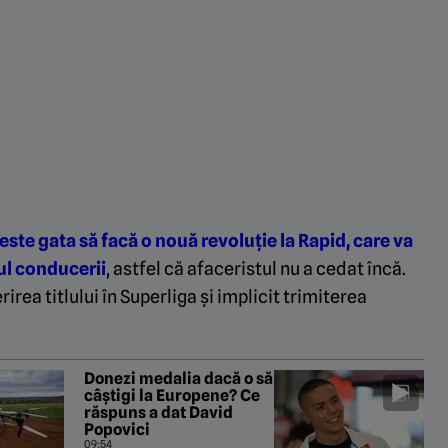
ste gata să facă o nouă revoluție la Rapid, care va
dul conducerii
, astfel că afaceristul nu a cedat încă.
irea titlului în Superliga și implicit trimiterea
Donezi medalia dacă o să
câștigi la Europene? Ce
răspuns a dat David
Popovici
09:54