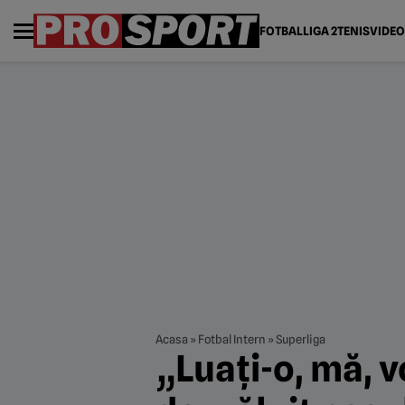
FOTBAL
LIGA 2
TENIS
VIDEO
Acasa
»
Fotbal Intern
»
Superliga
„Luați-o, mă, vo