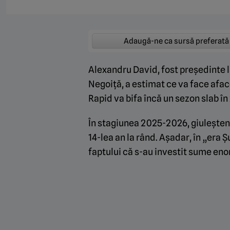
Adaugă-ne ca sursă preferată
Alexandru David, fost președinte 
Negoiță, a estimat ce va face aface
Rapid va bifa încă un sezon slab î
În stagiunea 2025-2026, giuleșteni
14-lea an la rând. Așadar, în „era 
faptului că s-au investit sume en