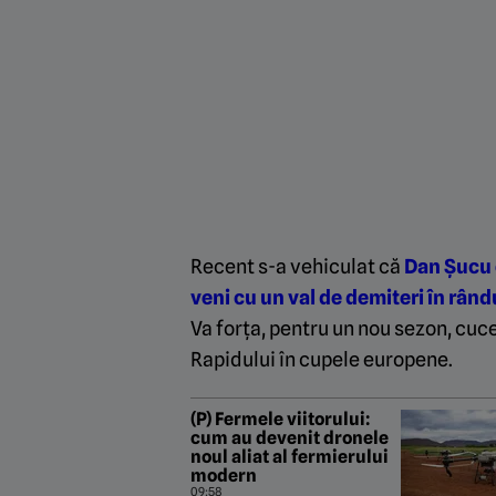
Recent s-a vehiculat că
Dan Șucu e
veni cu un val de demiteri în rân
Va forța, pentru un nou sezon, cucer
Rapidului în cupele europene.
(P) Fermele viitorului:
cum au devenit dronele
noul aliat al fermierului
modern
09:58