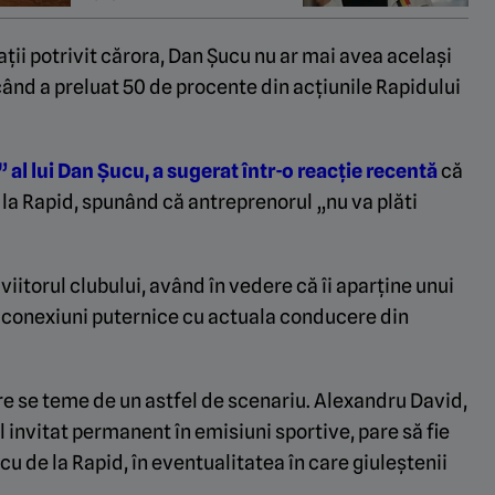
ații potrivit cărora, Dan Șucu nu ar mai avea același
ând a preluat 50 de procente din acțiunile Rapidului
 al lui Dan Șucu, a sugerat într-o reacție recentă
că
la Rapid, spunând că antreprenorul „nu va plăti
viitorul clubului, având în vedere că îi aparține unui
re conexiuni puternice cu actuala conducere din
are se teme de un astfel de scenariu. Alexandru David,
 invitat permanent în emisiuni sportive, pare să fie
cu de la Rapid, în eventualitatea în care giuleștenii