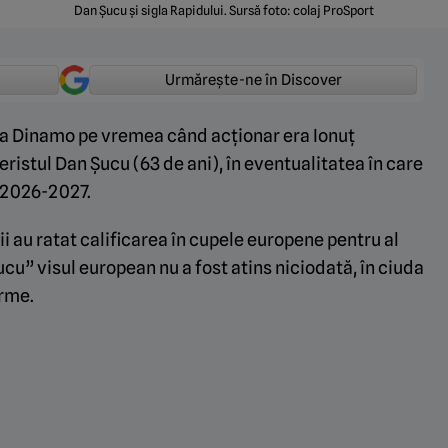
Dan Șucu și sigla Rapidului. Sursă foto: colaj ProSport
Urmărește-ne în Discover
la Dinamo pe vremea când acționar era Ionuț
ristul Dan Șucu (63 de ani), în eventualitatea în care
n 2026-2027.
i au ratat calificarea în cupele europene pentru al
Șucu” visul european nu a fost atins niciodată, în ciuda
orme.