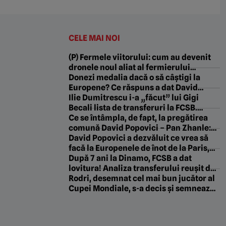
CELE MAI NOI
(P) Fermele viitorului: cum au devenit
dronele noul aliat al fermierului
modern
Donezi medalia dacă o să câștigi la
Europene? Ce răspuns a dat David
Popovici
Ilie Dumitrescu i-a „făcut” lui Gigi
Becali lista de transferuri la FCSB.
„Gândește-te. Astea sunt certitudini”
Ce se întâmpla, de fapt, la pregătirea
comună David Popovici – Pan Zhanle:
„Dacă el mi-a descoperit un secret, eu
David Popovici a dezvăluit ce vrea să
i-am descoperit trei”
facă la Europenele de înot de la Paris,
după ce a pus opt kilograme de masă
După 7 ani la Dinamo, FCSB a dat
musculară. „A început adrenalina!”
lovitura! Analiza transferului reușit de
roș-albaștri în ultimele ore: „Tehnică
Rodri, desemnat cel mai bun jucător al
specifică”. EXCLUSIV
Cupei Mondiale, s-a decis și semnează!
Impresarul său anunță: „E cea mai
bună opțiune”