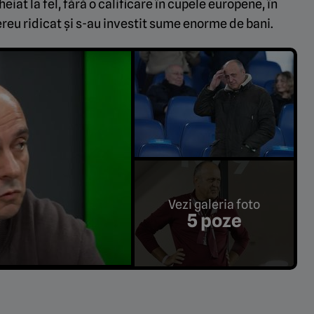
eiat la fel, fără o calificare în cupele europene, în
ereu ridicat și s-au investit sume enorme de bani.
Vezi galeria foto
5 poze