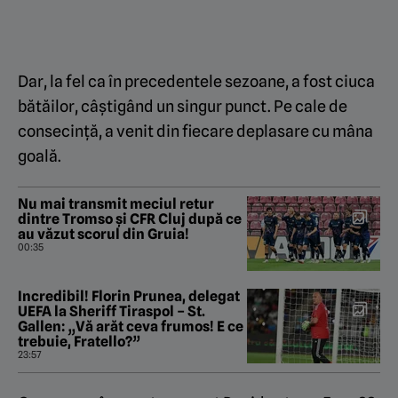
Dar, la fel ca în precedentele sezoane, a fost ciuca
bătăilor, câștigând un singur punct. Pe cale de
consecință, a venit din fiecare deplasare cu mâna
goală.
Nu mai transmit meciul retur
dintre Tromso și CFR Cluj după ce
au văzut scorul din Gruia!
00:35
Incredibil! Florin Prunea, delegat
UEFA la Sheriff Tiraspol – St.
Gallen: „Vă arăt ceva frumos! E ce
trebuie, Fratello?”
23:57