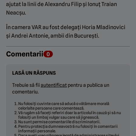
ajutat la linii de Alexandru Filip și Ionuț Traian
Neacșu.
În camera VAR au fost delegați Horia Mladinovici
și Andrei Antonie, ambii din București.
Comentarii
0
LASĂ UN RĂSPUNS
Trebuie să fii
autentificat
pentru a publica un
comentariu.
Nu folosiți cuvinte care să aducă o vătămare morală
celorlalte persoane care comentează.
Vă rugăm să faceți referiri doar la articolul în cauză și să nu
folosiți un limbaj vulgar sau care să jignească.
Nu sunt permise comentariile discriminatorii.
Pentru protecția dumneavostră nu folosiți în comentarii
informații personale.
Daca aveți vreo plângere legată de administrarea siteului