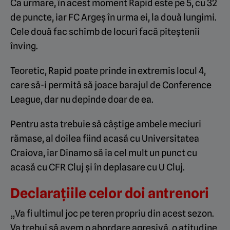
Ca urmare, în acest moment Rapid este pe 5, cu 32
de puncte, iar FC Argeș în urma ei, la două lungimi.
Cele două fac schimb de locuri facă piteștenii
înving.
Teoretic, Rapid poate prinde in extremis locul 4,
care să-i permită să joace barajul de Conference
League, dar nu depinde doar de ea.
Pentru asta trebuie să câștige ambele meciuri
rămase, al doilea fiind acasă cu Universitatea
Craiova, iar Dinamo să ia cel mult un punct cu
acasă cu CFR Cluj și în deplasare cu U Cluj.
Declarațiile celor doi antrenori
„Va fi ultimul joc pe teren propriu din acest sezon.
Va trebui să avem o abordare agresivă, o atitudine