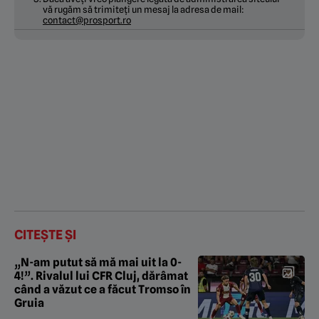
vă rugăm să trimiteți un mesaj la adresa de mail:
contact@prosport.ro
CITEȘTE ȘI
„N-am putut să mă mai uit la 0-
4!”. Rivalul lui CFR Cluj, dărâmat
când a văzut ce a făcut Tromso în
Gruia