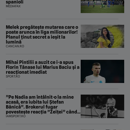
spanioli
MEDIAFAX
Melek pregătește mutarea care o
poate arunca în liga milionarilor!
Planul ținut secret a ieșit la
lumină
CANCAN.RO
Mihai Pintilii a auzit ce i-a spus
Florin Tănase lui Marius Baciu și a
reacționat imediat
SPORT.RO
”Pe Nadia am întâlnit-o la mine
acasă, era iubita lui Ștefan
Bănică”. Brokerul fugar
povestește reacția ”Zeiței” când
i-a intrat în baie
IAMSPORT.RO