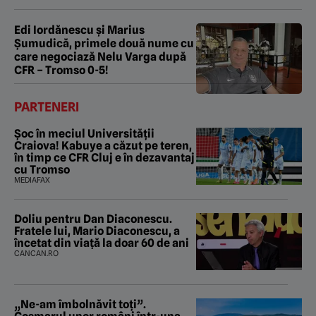
Edi Iordănescu și Marius
Șumudică, primele două nume cu
care negociază Nelu Varga după
CFR – Tromso 0-5!
PARTENERI
Șoc în meciul Universității
Craiova! Kabuye a căzut pe teren,
în timp ce CFR Cluj e în dezavantaj
cu Tromso
MEDIAFAX
Doliu pentru Dan Diaconescu.
Fratele lui, Mario Diaconescu, a
încetat din viață la doar 60 de ani
CANCAN.RO
„Ne-am îmbolnăvit toți”.