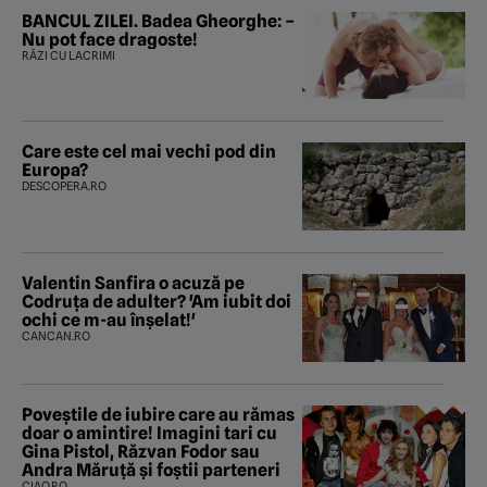
BANCUL ZILEI. Badea Gheorghe: –
Nu pot face dragoste!
RÂZI CU LACRIMI
Care este cel mai vechi pod din
Europa?
DESCOPERA.RO
Valentin Sanfira o acuză pe
Codruța de adulter? 'Am iubit doi
ochi ce m-au înșelat!'
CANCAN.RO
Poveştile de iubire care au rămas
doar o amintire! Imagini tari cu
Gina Pistol, Răzvan Fodor sau
Andra Măruţă şi foştii parteneri
CIAO.RO