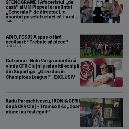
STENOGRAME | Afaceristul „de
casă” al UM Plopeni era alintat
„Generalul” de director. L-a
anunțat pe șeful uzinei că i-a adus
„subțireanu, așa”
GANDUL.RO
ADIO, FCSB? A spus-o fără
ocolișuri: ”Trebuie să plece”
DIGISPORT
Cutremur! Nelu Varga anunță că
vinde CFR Cluj și preia altă echipă
din Superliga: „O s-o duc în
Champions League!”. EXCLUSIV
Radu Paraschivescu, IRONIA SERII
după CFR Cluj – Tromso 0-5: „Doar
atunci au fost egali”