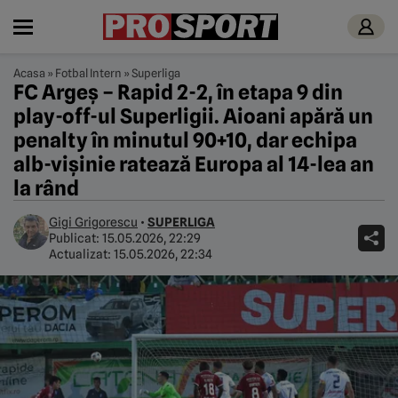
Acasa
»
Fotbal Intern
»
Superliga
FC Argeș – Rapid 2-2, în etapa 9 din
play-off-ul Superligii. Aioani apără un
penalty în minutul 90+10, dar echipa
alb-vișinie ratează Europa al 14-lea an
la rând
Gigi Grigorescu
•
SUPERLIGA
Publicat:
15.05.2026, 22:29
Actualizat:
15.05.2026, 22:34