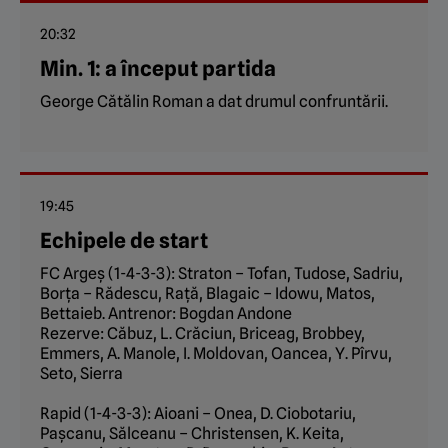
20:32
Min. 1: a început partida
George Cătălin Roman a dat drumul confruntării.
19:45
Echipele de start
FC Argeș (1-4-3-3): Straton – Tofan, Tudose, Sadriu,
Borța – Rădescu, Rață, Blagaic – Idowu, Matos,
Bettaieb. Antrenor: Bogdan Andone
Rezerve: Căbuz, L. Crăciun, Briceag, Brobbey,
Emmers, A. Manole, I. Moldovan, Oancea, Y. Pîrvu,
Seto, Sierra
Rapid (1-4-3-3): Aioani – Onea, D. Ciobotariu,
Pașcanu, Sălceanu – Christensen, K. Keita,