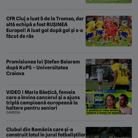
CFR Cluj a luat 5 de la Tromso, dar
altă echipă a fost RUȘINEA
Europei! A luat gol după gol și s-a
făcut de râs
Promisiunea lui Ștefan Baiaram
după KuPS – Universitatea
Craiova
VIDEO | Maria Băețică, femeia
care a învins cancerul și a ajuns
triplă campioană europeană la
haltere pentru seniori
G4MEDIA
Clubul din România care și-a
construit lotul în jurul fotbaliștilor