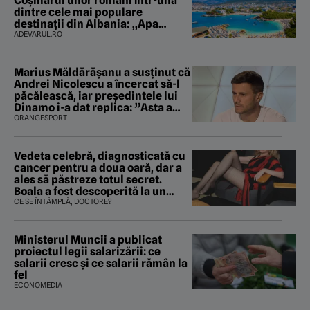
Coșmarul unor români într-una
dintre cele mai populare
destinații din Albania: „Apa
mirosea a canalizare”
ADEVARUL.RO
Marius Măldărăşanu a susţinut că
Andrei Nicolescu a încercat să-l
păcălească, iar preşedintele lui
Dinamo i-a dat replica: ”Asta a
fost istoria”
ORANGESPORT
Vedeta celebră, diagnosticată cu
cancer pentru a doua oară, dar a
ales să păstreze totul secret.
Boala a fost descoperită la un
control de rutină
CE SE ÎNTÂMPLĂ, DOCTORE?
Ministerul Muncii a publicat
proiectul legii salarizării: ce
salarii cresc și ce salarii rămân la
fel
ECONOMEDIA