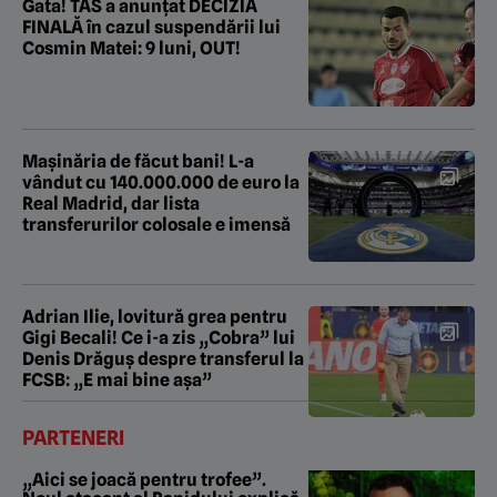
Gata! TAS a anunțat DECIZIA
FINALĂ în cazul suspendării lui
Cosmin Matei: 9 luni, OUT!
Mașinăria de făcut bani! L-a
vândut cu 140.000.000 de euro la
Real Madrid, dar lista
transferurilor colosale e imensă
Adrian Ilie, lovitură grea pentru
Gigi Becali! Ce i-a zis „Cobra” lui
Denis Drăguș despre transferul la
FCSB: „E mai bine așa”
PARTENERI
„Aici se joacă pentru trofee”.