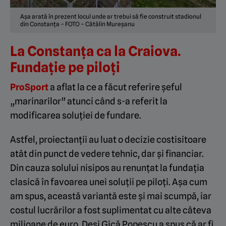
Așa arată în prezent locul unde ar trebui să fie construit stadionul
din Constanța – FOTO – Cătălin Mureșanu
La Constanța ca la Craiova.
Fundație pe piloți
ProSport
a aflat la ce a făcut referire șeful
„marinarilor” atunci când s-a referit la
modificarea soluției de fundare.
Astfel, proiectanții au luat o decizie costisitoare
atât din punct de vedere tehnic, dar și financiar.
Din cauza solului nisipos au renunțat la fundația
clasică în favoarea unei soluții pe piloți. Așa cum
am spus, această variantă este și mai scumpă, iar
costul lucrărilor a fost suplimentat cu alte câteva
milioane de euro. Deși Gică Popescu a spus că ar fi