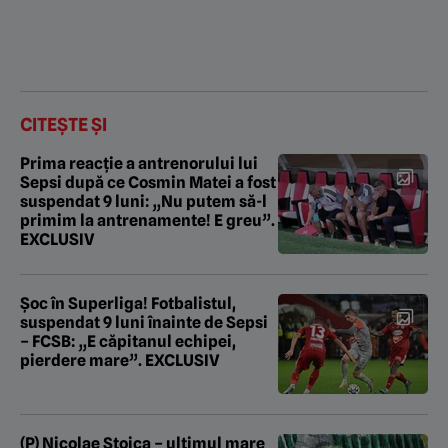
CITEȘTE ȘI
Prima reacție a antrenorului lui
Sepsi după ce Cosmin Matei a fost
suspendat 9 luni: „Nu putem să-l
primim la antrenamente! E greu”.
EXCLUSIV
Șoc în Superliga! Fotbalistul,
suspendat 9 luni înainte de Sepsi
– FCSB: „E căpitanul echipei,
pierdere mare”. EXCLUSIV
(P) Nicolae Stoica – ultimul mare