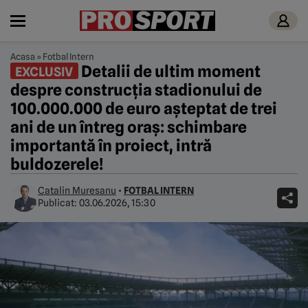
Acasa
»
Fotbal Intern
Detalii de ultim moment
EXCLUSIV
despre construcția stadionului de
100.000.000 de euro așteptat de trei
ani de un întreg oraș: schimbare
importantă în proiect, intră
buldozerele!
Catalin Muresanu
•
FOTBAL INTERN
Publicat:
03.06.2026, 15:30