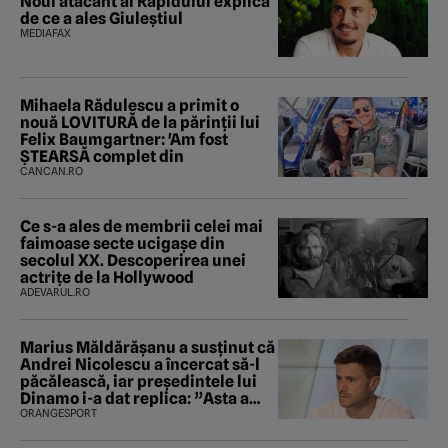
Noul atacant al Rapidului explică
de ce a ales Giuleștiul
MEDIAFAX
Mihaela Rădulescu a primit o
nouă LOVITURĂ de la părinții lui
Felix Baumgartner: 'Am fost
ȘTEARSĂ complet din
CANCAN.RO
Ce s-a ales de membrii celei mai
faimoase secte ucigașe din
secolul XX. Descoperirea unei
actrițe de la Hollywood
ADEVARUL.RO
Marius Măldărăşanu a susţinut că
Andrei Nicolescu a încercat să-l
păcălească, iar preşedintele lui
Dinamo i-a dat replica: ”Asta a
fost istoria”
ORANGESPORT