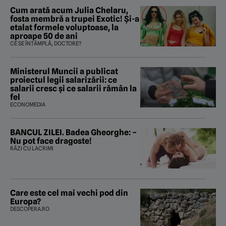
Cum arată acum Julia Chelaru,
fosta membră a trupei Exotic! Și-a
etalat formele voluptoase, la
aproape 50 de ani
CE SE ÎNTÂMPLĂ, DOCTORE?
Ministerul Muncii a publicat
proiectul legii salarizării: ce
salarii cresc și ce salarii rămân la
fel
ECONOMEDIA
BANCUL ZILEI. Badea Gheorghe: –
Nu pot face dragoste!
RÂZI CU LACRIMI
Care este cel mai vechi pod din
Europa?
DESCOPERA.RO