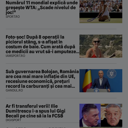
Numărul 11 mondial explică unde
greșește WTA: „Scade nivelul de
joc!"
SPORT.RO
Foto-șoc! După 8 operații la
piciorul stâng, s-a afișat în
costum de baie. Cum arată după
ce medicii au vrut să-i amputeze
piciorul
IAMSPORT.RO
Sub guvernarea Bolojan, România
are cea mai mare inflație din UE,
recesiune economică, prețuri
record la carburanți și cea mai
gravă criză energetică de la
GANDUL.RO
Revoluție încoace. Cum se apără
premierul, întrebat de Gândul
dacă își cere scuze
Ar fi transferul verii! Ilie
Dumitrescu i-a spus lui Gigi
Becali pe cine să ia la FCSB
DIGISPORT