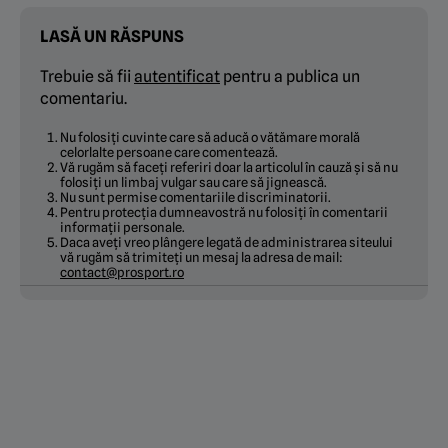
LASĂ UN RĂSPUNS
Trebuie să fii
autentificat
pentru a publica un
comentariu.
Nu folosiți cuvinte care să aducă o vătămare morală
celorlalte persoane care comentează.
Vă rugăm să faceți referiri doar la articolul în cauză și să nu
folosiți un limbaj vulgar sau care să jignească.
Nu sunt permise comentariile discriminatorii.
Pentru protecția dumneavostră nu folosiți în comentarii
informații personale.
Daca aveți vreo plângere legată de administrarea siteului
vă rugăm să trimiteți un mesaj la adresa de mail:
contact@prosport.ro