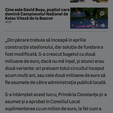
Cine este David Bușu, puștiul care
domină Campionatul Național de
Kaiac Viteză de la Bascov
14:29
„Din păcare trebuia să înceapă în aprilie
construcția stadionului, dar soluția de fundare a
fost modificată. S-a crescut bugetul cu două
milioane de euro, dacă nu mă înșel, și atunci erau
două variante: ori preluam totul circuitul început
acum mulți ani, sau cele două milioane de euro să
fie asumate de către administrația publică locală.
S-a întâmplat acest lucru, Primăria Constanța și-a
asumat și a aprobat în Consiliul Local
suplimentarea cu un milion de euro, la fel cum a