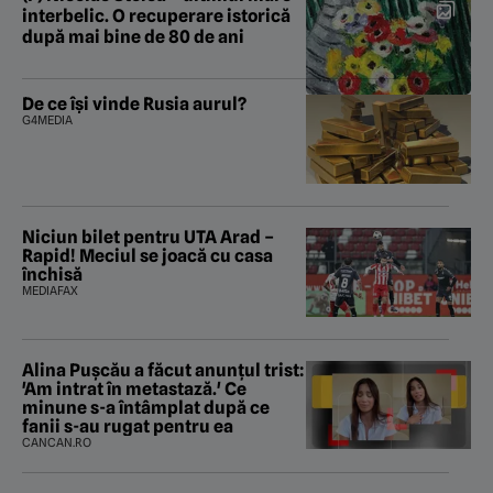
interbelic. O recuperare istorică
după mai bine de 80 de ani
De ce își vinde Rusia aurul?
G4MEDIA
Niciun bilet pentru UTA Arad –
Rapid! Meciul se joacă cu casa
închisă
MEDIAFAX
Alina Pușcău a făcut anunțul trist:
'Am intrat în metastază.' Ce
minune s-a întâmplat după ce
fanii s-au rugat pentru ea
CANCAN.RO