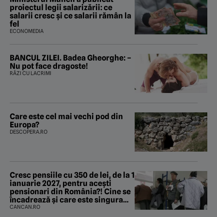
proiectul legii salarizării: ce
salarii cresc și ce salarii rămân la
fel
ECONOMEDIA
BANCUL ZILEI. Badea Gheorghe: –
Nu pot face dragoste!
RÂZI CU LACRIMI
Care este cel mai vechi pod din
Europa?
DESCOPERA.RO
Cresc pensiile cu 350 de lei, de la 1
ianuarie 2027, pentru acești
pensionari din România?! Cine se
încadrează și care este singura
condiție
CANCAN.RO