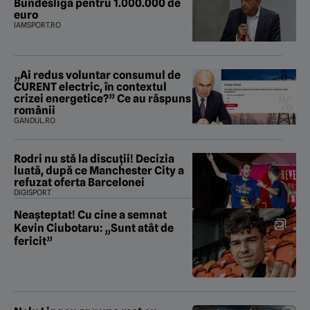
Bundesliga pentru 1.000.000 de
euro
IAMSPORT.RO
„Ai redus voluntar consumul de
CURENT electric, în contextul
crizei energetice?” Ce au răspuns
românii
GANDUL.RO
Rodri nu stă la discuții! Decizia
luată, după ce Manchester City a
refuzat oferta Barcelonei
DIGISPORT
Neașteptat! Cu cine a semnat
Kevin Ciubotaru: „Sunt atât de
fericit”