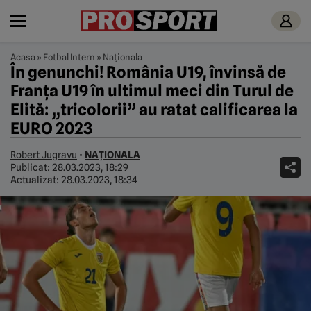
Acasa
»
Fotbal Intern
»
Naționala
În genunchi! România U19, învinsă de
Franța U19 în ultimul meci din Turul de
Elită: „tricolorii” au ratat calificarea la
EURO 2023
Robert Jugravu
•
NAȚIONALA
Publicat:
28.03.2023, 18:29
Actualizat:
28.03.2023, 18:34