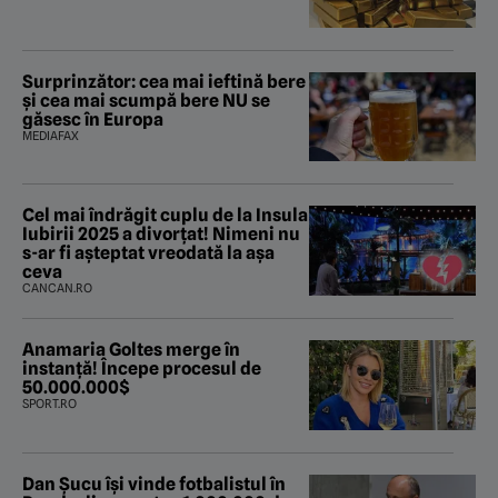
Surprinzător: cea mai ieftină bere
și cea mai scumpă bere NU se
găsesc în Europa
MEDIAFAX
Cel mai îndrăgit cuplu de la Insula
Iubirii 2025 a divorțat! Nimeni nu
s-ar fi așteptat vreodată la așa
ceva
CANCAN.RO
Anamaria Goltes merge în
instanță! Începe procesul de
50.000.000$
SPORT.RO
Dan Șucu își vinde fotbalistul în