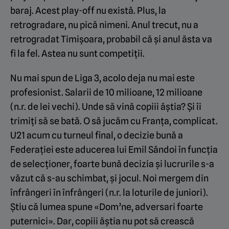
baraj. Acest play-off nu există. Plus, la
retrogradare, nu pică nimeni. Anul trecut, nu a
retrogradat Timișoara, probabil că și anul ăsta va
fi la fel. Astea nu sunt competiții.
Nu mai spun de Liga 3, acolo deja nu mai este
profesionist. Salarii de 10 milioane, 12 milioane
(n.r. de lei vechi). Unde să vină copiii ăștia? Și îi
trimiți să se bată. O să jucăm cu Franța, complicat.
U21 acum cu turneul final, o decizie bună a
Federației este aducerea lui Emil Săndoi în funcția
de selecționer, foarte bună decizia și lucrurile s-a
văzut că s-au schimbat, și jocul. Noi mergem din
înfrângeri în înfrângeri (n.r. la loturile de juniori).
Știu că lumea spune «Dom’ne, adversari foarte
puternici». Dar, copiii ăștia nu pot să crească