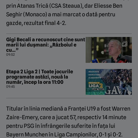
prin Atanas Trică (CSA Steaua), dar Eliesse Ben
Seghir (Monaco) a mai marcat o dată pentru
gazde, rezultat final 4-2.
Gigi Becali a recunoscut cine sunt
marii lui dușmani: „Războiul e
cu…”
09:52
Etapa 2 Liga 2 | Toate jocurile
programate astăzi, nouă la
număr, încep la ora 11:00
09:45
Titular în linia mediană a Franței U19 a fost Warren
Zaire-Emery, care a jucat 57, respectiv 14 minute
pentru PSG în înfrângerile suferite în fața lui
Bayern Munchen în Liga Campionilor, 0-1 și 0-2.