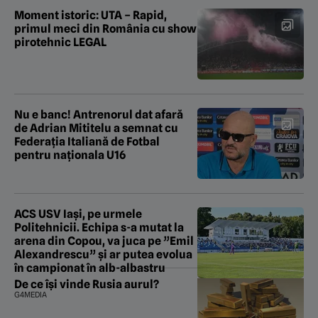
Moment istoric: UTA – Rapid,
primul meci din România cu show
pirotehnic LEGAL
Nu e banc! Antrenorul dat afară
de Adrian Mititelu a semnat cu
Federația Italiană de Fotbal
pentru naționala U16
ACS USV Iași, pe urmele
Politehnicii. Echipa s-a mutat la
arena din Copou, va juca pe ”Emil
Alexandrescu” și ar putea evolua
în campionat în alb-albastru
De ce își vinde Rusia aurul?
G4MEDIA