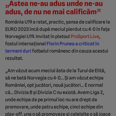
„Astea ne-au adus unde ne-au
adus, de nu ne mai calificăm”
România U19 a ratat, practic, șansa de calificare la
EURO 2023 încă după meciul pierdut cu 4-0 în fața
Norvegiei U19. Invitat în platoul
ProSport Live
,
fostul internațional
Florin Prunea a criticat
în
termeni duri
fotbalul românesc din cauza acestui
rezultat.
„Am văzut acum meciul ăsta de la Turul de Elită,
să ne bată Norvegia cu 4-0… Și am văzut echipa
României, opt jucători, nouă jucători… E normal
că… Divizia B și Divizia C nu există. Avem Liga 2,
unde echipa de pe primul loc nu are drept de
promovare, unde patru echipe, cinci echipe din
play-off, una o să promoveze și celelalte o să joace