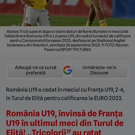
Atanas Trică suparat dupa o ratare alaturi de Rares Burnete in meciul de
fotbal dintre Romania U19 si Lituania U19, din cadrul turneului de calificare
pentru Campionatul European 2023, desfasurat pe Stadionul Anghel
Iordanescu din Voluntari, sambata 24 septembrie 2022. © FOTO:Razvan
Pasarica/SPORT PICTURES
Adaugă-ne ca sursă
Urmărește-ne în
preferată
Discover
România U19 a cedat în meciul cu Franța U19, 2-4,
în Turul de Elită pentru calificarea la EURO 2023.
România U19, învinsă de Franța
U19 în ultimul meci din Turul de
Elită! „Tricolorii” au ratat