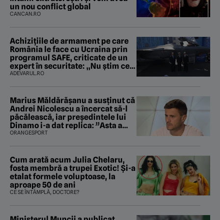
un nou conflict global
CANCAN.RO
Achizițiile de armament pe care
România le face cu Ucraina prin
programul SAFE, criticate de un
expert în securitate: „Nu știm ce
arme ne trebuie”
ADEVARUL.RO
Marius Măldărăşanu a susţinut că
Andrei Nicolescu a încercat să-l
păcălească, iar preşedintele lui
Dinamo i-a dat replica: ”Asta a
fost istoria”
ORANGESPORT
Cum arată acum Julia Chelaru,
fosta membră a trupei Exotic! Și-a
etalat formele voluptoase, la
aproape 50 de ani
CE SE ÎNTÂMPLĂ, DOCTORE?
Ministerul Muncii a publicat