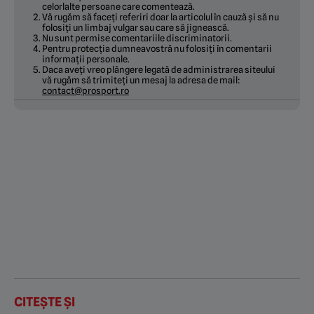
celorlalte persoane care comentează.
Vă rugăm să faceți referiri doar la articolul în cauză și să nu
folosiți un limbaj vulgar sau care să jignească.
Nu sunt permise comentariile discriminatorii.
Pentru protecția dumneavostră nu folosiți în comentarii
informații personale.
Daca aveți vreo plângere legată de administrarea siteului
vă rugăm să trimiteți un mesaj la adresa de mail:
contact@prosport.ro
CITEȘTE ȘI