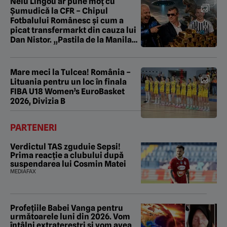
Nelu Lingou ar pune moț cu
Șumudică la CFR – Chipul
Fotbalului Românesc și cum a
picat transfermarkt din cauza lui
Dan Nistor. „Pastila de la Manila”
cu Gabriel Berceanu
Mare meci la Tulcea! România –
Lituania pentru un loc în finala
FIBA U18 Women’s EuroBasket
2026, Divizia B
PARTENERI
Verdictul TAS zguduie Sepsi!
Prima reacție a clubului după
suspendarea lui Cosmin Matei
MEDIAFAX
Profețiile Babei Vanga pentru
următoarele luni din 2026. Vom
întâlni extratereștri și vom avea