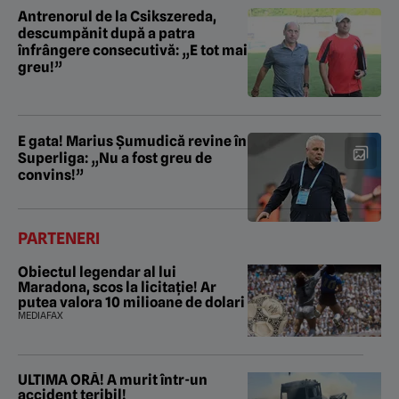
Antrenorul de la Csikszereda,
descumpănit după a patra
înfrângere consecutivă: „E tot mai
greu!”
E gata! Marius Șumudică revine în
Superliga: „Nu a fost greu de
convins!”
PARTENERI
Obiectul legendar al lui
Maradona, scos la licitație! Ar
putea valora 10 milioane de dolari
MEDIAFAX
ULTIMA ORĂ! A murit într-un
accident teribil!