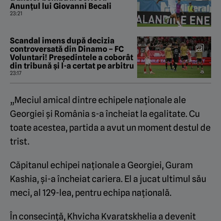
Anunțul lui Giovanni Becali
23:21
Scandal imens după decizia
controversată din Dinamo – FC
Voluntari! Președintele a coborât
din tribună și l-a certat pe arbitru
23:17
„Meciul amical dintre echipele naționale ale
Georgiei și România s-a încheiat la egalitate. Cu
toate acestea, partida a avut un moment destul de
trist.
Căpitanul echipei naționale a Georgiei, Guram
Kashia, și-a încheiat cariera. El a jucat ultimul său
meci, al 129-lea, pentru echipa națională.
În consecință, Khvicha Kvaratskhelia a devenit