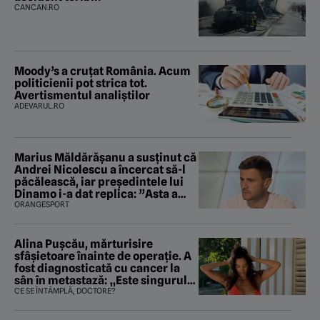
CANCAN.RO
Moody’s a cruțat România. Acum
politicienii pot strica tot.
Avertismentul analiștilor
ADEVARUL.RO
Marius Măldărăşanu a susţinut că
Andrei Nicolescu a încercat să-l
păcălească, iar preşedintele lui
Dinamo i-a dat replica: ”Asta a
fost istoria”
ORANGESPORT
Alina Pușcău, mărturisire
sfâșietoare înainte de operație. A
fost diagnosticată cu cancer la
sân în metastază: „Este singurul
tratament care o să mă ajute să
CE SE ÎNTÂMPLĂ, DOCTORE?
îmi salvez viața”