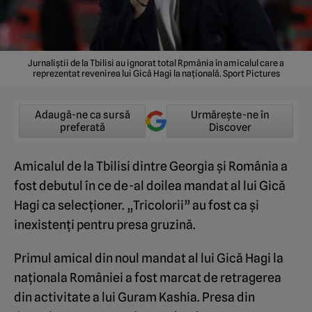
Jurnaliștii de la Tbilisi au ignorat total Rpmânia în amicalul care a
reprezentat revenirea lui Gică Hagi la națională. Sport Pictures
Adaugă-ne ca sursă
Urmărește-ne în
preferată
Discover
Amicalul de la Tbilisi dintre Georgia și România a
fost debutul în ce de-al doilea mandat al lui Gică
Hagi ca selecționer. „Tricolorii” au fost ca și
inexistenți pentru presa gruzină.
Primul amical din noul mandat al lui Gică Hagi la
naționala României a fost marcat de retragerea
din activitate a lui Guram Kashia. Presa din