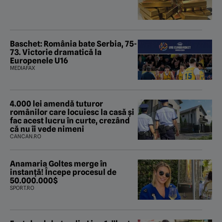
Baschet: România bate Serbia, 75-
73. Victorie dramatică la
Europenele U16
MEDIAFAX
4.000 lei amendă tuturor
românilor care locuiesc la casă și
fac acest lucru în curte, crezând
că nu îi vede nimeni
CANCAN.RO
Anamaria Goltes merge în
instanță! Începe procesul de
50.000.000$
SPORT.RO