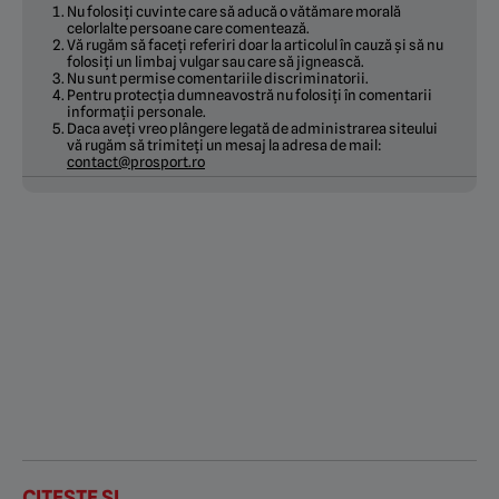
Nu folosiți cuvinte care să aducă o vătămare morală
celorlalte persoane care comentează.
Vă rugăm să faceți referiri doar la articolul în cauză și să nu
folosiți un limbaj vulgar sau care să jignească.
Nu sunt permise comentariile discriminatorii.
Pentru protecția dumneavostră nu folosiți în comentarii
informații personale.
Daca aveți vreo plângere legată de administrarea siteului
vă rugăm să trimiteți un mesaj la adresa de mail:
contact@prosport.ro
CITEȘTE ȘI