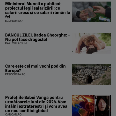
Ministerul Muncii a publicat
proiectul legii salarizării: ce
salarii cresc și ce salarii rămân la
fel
ECONOMEDIA
BANCUL ZILEI. Badea Gheorghe: –
Nu pot face dragoste!
RÂZI CU LACRIMI
Care este cel mai vechi pod din
Europa?
DESCOPERA.RO
Profețiile Babei Vanga pentru
următoarele luni din 2026. Vom
întâlni extratereștri și vom avea
un nou conflict global
CANCAN.RO