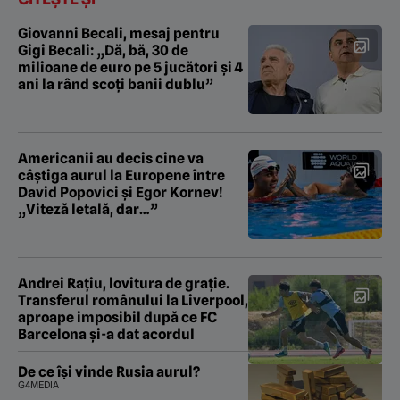
Giovanni Becali, mesaj pentru
Gigi Becali: „Dă, bă, 30 de
milioane de euro pe 5 jucători și 4
ani la rând scoți banii dublu”
Americanii au decis cine va
câștiga aurul la Europene între
David Popovici și Egor Kornev!
„Viteză letală, dar…”
Andrei Rațiu, lovitura de grație.
Transferul românului la Liverpool,
aproape imposibil după ce FC
Barcelona şi-a dat acordul
De ce își vinde Rusia aurul?
G4MEDIA