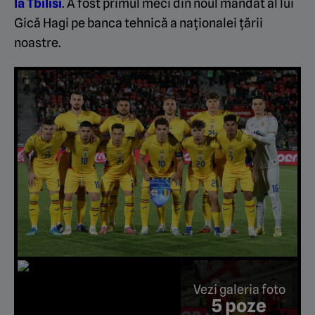
la Tbilisi
. A fost primul meci din noul mandat al lui
Gică Hagi pe banca tehnică a naționalei țării
noastre.
Vezi galeria foto
5 poze