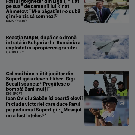
Fostul golgheter din Liga 1, ”luat
pe sus” de oamenii lui Rinat
Ahmetov: ”M-a băgat într-o dubă
și mi-a zis să semnez!”
IAMSPORT.RO
Reacția MApN, după ce o dronă
intrată în Bulgaria din România a
explodat în apropierea graniței
GANDUL.RO
Cel mai bine plătit jucător din
SuperLigă a devenit liber! Gigi
Becali spunea: ”Pregătesc o
bombă! Bani mulți”
DIGISPORT
Ioan Ovidiu Sabău își ceartă elevii
în ciuda victoriei care duce Farul
pe podiumul Superligii: „Mesajul
nu a fost înțeles!”