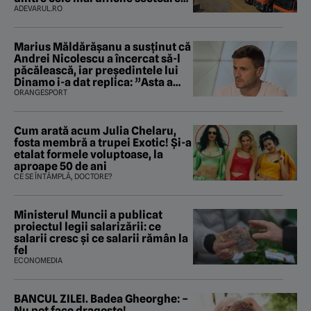
care traversează Carpații
ADEVARUL.RO
Marius Măldărăşanu a susţinut că
Andrei Nicolescu a încercat să-l
păcălească, iar preşedintele lui
Dinamo i-a dat replica: ”Asta a
fost istoria”
ORANGESPORT
Cum arată acum Julia Chelaru,
fosta membră a trupei Exotic! Și-a
etalat formele voluptoase, la
aproape 50 de ani
CE SE ÎNTÂMPLĂ, DOCTORE?
Ministerul Muncii a publicat
proiectul legii salarizării: ce
salarii cresc și ce salarii rămân la
fel
ECONOMEDIA
BANCUL ZILEI. Badea Gheorghe: –
Nu pot face dragoste!