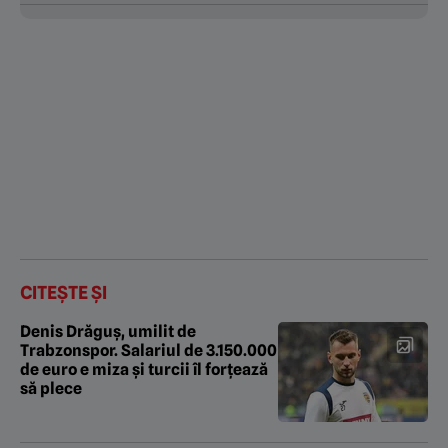
CITEȘTE ȘI
Denis Drăguș, umilit de
Trabzonspor. Salariul de 3.150.000
de euro e miza și turcii îl forțează
să plece