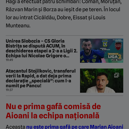
Hagi a efectuat patru schimbări: Coman, Moruțan,
Răzvan Marin și Borza au ieșit de pe teren. În locul
lor au intrat Cicâldău, Dobre, Eissat și Louis
Munteanu.
Unirea Slobozia – CS Gloria
Bistrița se dispută ACUM, în
deschiderea etapei a 2-a a Ligii 2.
Echipa lui Nicolae Grigore o
umilește pe cea a lui Ilie Poenaru
19:49
Atacantul Stojilkovic, transferul
verii la Rapid, a dat deja prima
declarație „specială”: cum l-a
numit pe Pancu!
19:37
Nu e prima gafă comisă de
Aioani la echipa națională
Aceasta
nu este prima gafă pe care Marian Aioani