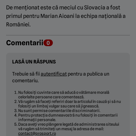
De menționat este că meciul cu Slovacia a fost
primul pentru Marian Aioani la echipa națională a
României.
Comentarii
0
LASĂ UN RĂSPUNS
Trebuie să fii
autentificat
pentru a publica un
comentariu.
Nu folosiți cuvinte care să aducă o vătămare morală
celorlalte persoane care comentează.
Vă rugăm să faceți referiri doar la articolul în cauză și să nu
folosiți un limbaj vulgar sau care să jignească.
Nu sunt permise comentariile discriminatorii.
Pentru protecția dumneavostră nu folosiți în comentarii
informații personale.
Daca aveți vreo plângere legată de administrarea siteului
vă rugăm să trimiteți un mesaj la adresa de mail:
contact@prosport.ro