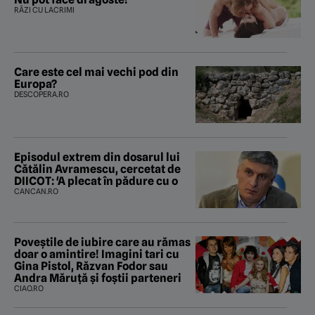
RÂZI CU LACRIMI
Care este cel mai vechi pod din
Europa?
DESCOPERA.RO
Episodul extrem din dosarul lui
Cătălin Avramescu, cercetat de
DIICOT: 'A plecat în pădure cu o
CANCAN.RO
Poveştile de iubire care au rămas
doar o amintire! Imagini tari cu
Gina Pistol, Răzvan Fodor sau
Andra Măruţă şi foştii parteneri
CIAO.RO