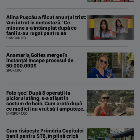
Alina Pușcău a făcut anunțul trist:
'Am intrat în metastază.' Ce
minune s-a întâmplat după ce
fanii s-au rugat pentru ea
CANCAN.RO
Anamaria Goltes merge în
instanță! Începe procesul de
50.000.000$
SPORT.RO
Foto-șoc! După 8 operații la
piciorul stâng, s-a afișat în
costum de baie. Cum arată după
ce medicii au vrut să-i amputeze
piciorul
IAMSPORT.RO
Cum risipește Primăria Capitalei
banii pentru STB, în plină criză