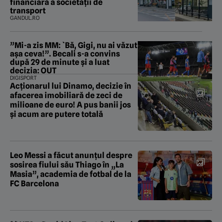
financiară a societății de
transport
GANDUL.RO
”Mi-a zis MM: `Bă, Gigi, nu ai văzut
așa ceva!”. Becali s-a convins
după 29 de minute și a luat
decizia: OUT
DIGISPORT
Acționarul lui Dinamo, decizie în
afacerea imobiliară de zeci de
milioane de euro! A pus banii jos
și acum are putere totală
Leo Messi a făcut anunțul despre
sosirea fiului său Thiago în „La
Masia”, academia de fotbal de la
FC Barcelona