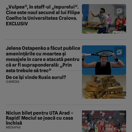
„Vulpea”, în staff-ul „Iepurelui”.
Cine este noul secund al lui Filipe
Coelho la Universitatea Craiova.
EXCLUSIV
Jelena Ostapenko a făcut publice
amenințările cu moartea și
mesajele în care e atacată pentru
că ar fi supraponderală: „Prin
asta trebuie să trec”
De ce își vinde Rusia aurul?
G4MEDIA
Niciun bilet pentru UTA Arad –
Rapid! Meciul se joacă cu casa
închisă
MEDIAFAX