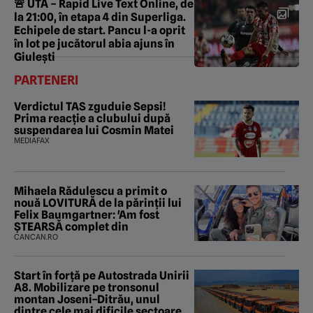
🚨 UTA – Rapid Live Text Online, de
la 21:00, în etapa 4 din Superliga.
Echipele de start. Pancu l-a oprit
în lot pe jucătorul abia ajuns în
Giulești
PARTENERI
Verdictul TAS zguduie Sepsi!
Prima reacție a clubului după
suspendarea lui Cosmin Matei
MEDIAFAX
Mihaela Rădulescu a primit o
nouă LOVITURĂ de la părinții lui
Felix Baumgartner: 'Am fost
ȘTEARSĂ complet din
CANCAN.RO
Start în forță pe Autostrada Unirii
A8. Mobilizare pe tronsonul
montan Joseni–Ditrău, unul
dintre cele mai dificile sectoare