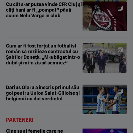
Cu cât s-ar putea vinde CFR Cluj și
câți bani ar fi „pompat” până
acum Nelu Varga în club
Cum ar fi fost forțat un fotbalist
român să rezilieze contractul cu
Șahtior Donețk. „M-a băgat într-o
dubă și mi-a zis să semnez”
Darius Olaru a înscris primul său
gol pentru Union Saint-Gilloise și
belgienii au dat verdictul
PARTENERI
Cine sunt femeile care ne