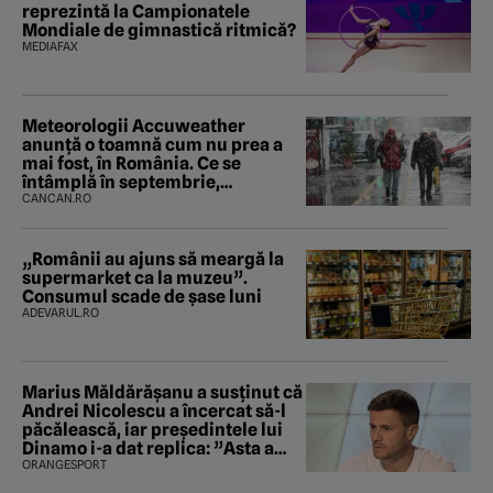
reprezintă la Campionatele
Mondiale de gimnastică ritmică?
MEDIAFAX
Meteorologii Accuweather
anunță o toamnă cum nu prea a
mai fost, în România. Ce se
întâmplă în septembrie,
octombrie și noiembrie 2026, în
CANCAN.RO
București. Pe ce dată ninge
„Românii au ajuns să meargă la
supermarket ca la muzeu”.
Consumul scade de șase luni
ADEVARUL.RO
Marius Măldărăşanu a susţinut că
Andrei Nicolescu a încercat să-l
păcălească, iar preşedintele lui
Dinamo i-a dat replica: ”Asta a
fost istoria”
ORANGESPORT