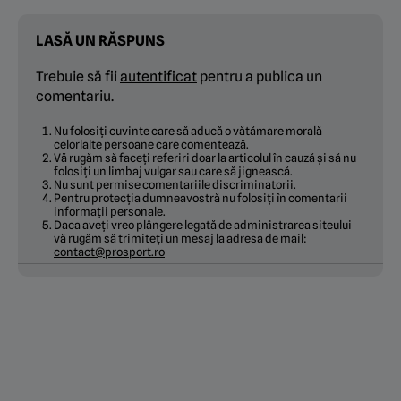
LASĂ UN RĂSPUNS
Trebuie să fii
autentificat
pentru a publica un
comentariu.
Nu folosiți cuvinte care să aducă o vătămare morală
celorlalte persoane care comentează.
Vă rugăm să faceți referiri doar la articolul în cauză și să nu
folosiți un limbaj vulgar sau care să jignească.
Nu sunt permise comentariile discriminatorii.
Pentru protecția dumneavostră nu folosiți în comentarii
informații personale.
Daca aveți vreo plângere legată de administrarea siteului
vă rugăm să trimiteți un mesaj la adresa de mail:
contact@prosport.ro