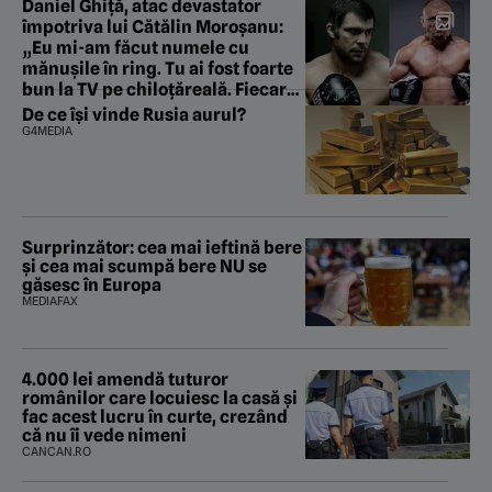
Daniel Ghiță, atac devastator
împotriva lui Cătălin Moroșanu:
„Eu mi-am făcut numele cu
mănușile în ring. Tu ai fost foarte
bun la TV pe chiloțăreală. Fiecare
cu centura lui”
De ce își vinde Rusia aurul?
G4MEDIA
Surprinzător: cea mai ieftină bere
și cea mai scumpă bere NU se
găsesc în Europa
MEDIAFAX
4.000 lei amendă tuturor
românilor care locuiesc la casă și
fac acest lucru în curte, crezând
că nu îi vede nimeni
CANCAN.RO