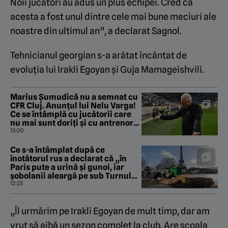
Noii jucători au adus un plus echipei. Cred că
acesta a fost unul dintre cele mai bune meciuri ale
noastre din ultimul an”, a declarat Sagnol.
Tehnicianul georgian s-a arătat încântat de
evoluția lui Irakli Egoyan și Guja Mamageishvili.
Marius Șumudică nu a semnat cu
CFR Cluj. Anunțul lui Nelu Varga!
Ce se întâmplă cu jucătorii care
nu mai sunt doriți și cu antrenorul
Folha. EXCLUSIV
13:00
Ce s-a întâmplat după ce
înotătorul rus a declarat că „în
Paris pute a urină și gunoi, iar
şobolanii aleargă pe sub Turnul
Eiffel”
12:23
„Îl urmărim pe Irakli Egoyan de mult timp, dar am
vrut să aibă un sezon complet la club. Are școala