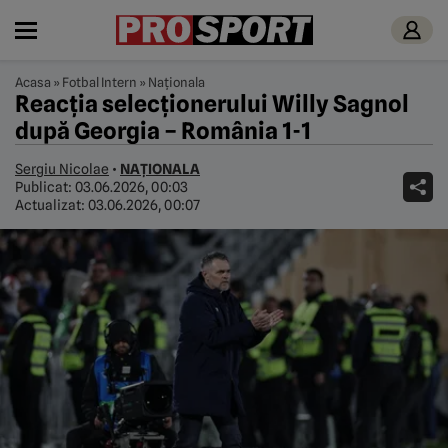
Acasa
»
Fotbal Intern
»
Naționala
Reacția selecționerului Willy Sagnol
după Georgia – România 1-1
Sergiu Nicolae
•
NAȚIONALA
Publicat:
03.06.2026, 00:03
Actualizat:
03.06.2026, 00:07