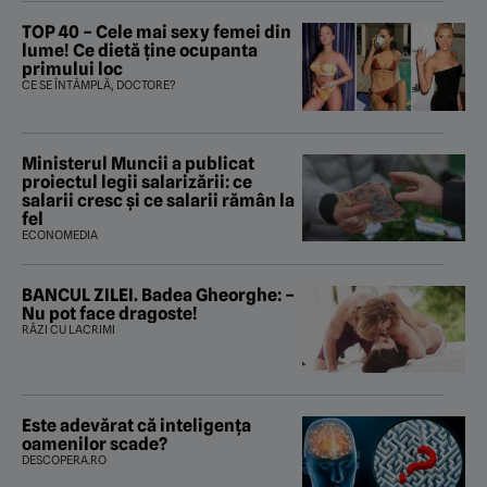
TOP 40 – Cele mai sexy femei din
lume! Ce dietă ține ocupanta
primului loc
CE SE ÎNTÂMPLĂ, DOCTORE?
Ministerul Muncii a publicat
proiectul legii salarizării: ce
salarii cresc și ce salarii rămân la
fel
ECONOMEDIA
BANCUL ZILEI. Badea Gheorghe: –
Nu pot face dragoste!
RÂZI CU LACRIMI
Este adevărat că inteligența
oamenilor scade?
DESCOPERA.RO