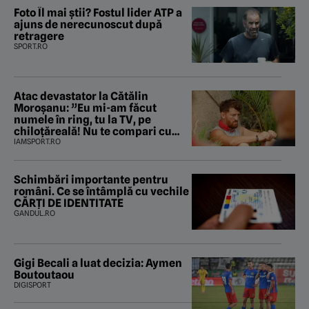
Foto Îl mai știi? Fostul lider ATP a
ajuns de nerecunoscut după
retragere
SPORT.RO
Atac devastator la Cătălin
Moroșanu: ”Eu mi-am făcut
numele în ring, tu la TV, pe
chiloțăreală! Nu te compari cu
mine”
IAMSPORT.RO
Schimbări importante pentru
români. Ce se întâmplă cu vechile
CĂRȚI DE IDENTITATE
GANDUL.RO
Gigi Becali a luat decizia: Aymen
Boutoutaou
DIGISPORT