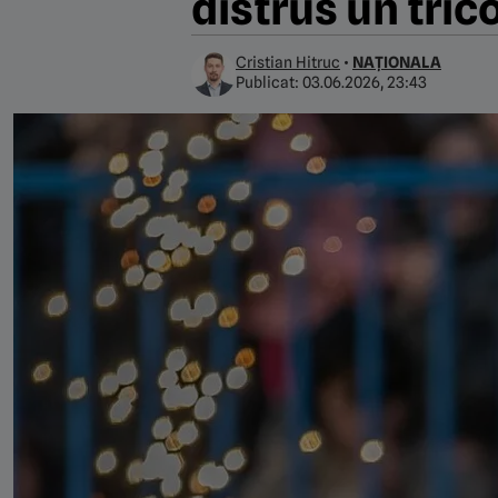
distrus un tri
Cristian Hitruc
•
NAȚIONALA
Publicat:
03.06.2026, 23:43