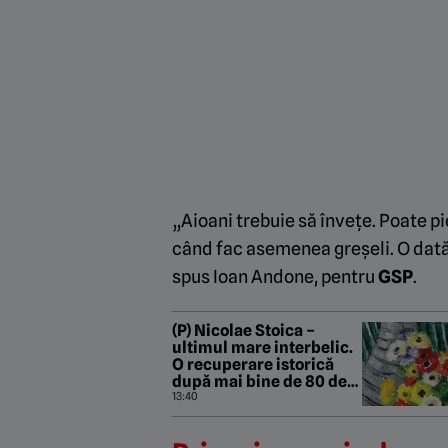
„Aioani trebuie să învețe. Poate pi
când fac asemenea greșeli. O dată 
spus Ioan Andone, pentru
GSP
.
(P) Nicolae Stoica –
ultimul mare interbelic.
O recuperare istorică
după mai bine de 80 de
ani
13:40