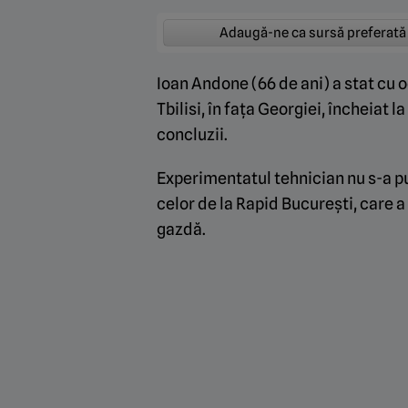
Adaugă-ne ca sursă preferată
Ioan Andone (66 de ani) a stat cu 
Tbilisi, în fața Georgiei, încheiat l
concluzii.
Experimentatul tehnician nu s-a put
celor de la Rapid București, care 
gazdă.