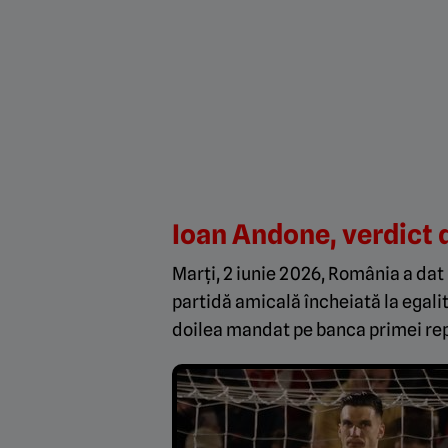
Ioan Andone, verdict 
Marți, 2 iunie 2026, România a dat p
partidă amicală încheiată la egalita
doilea mandat pe banca primei re