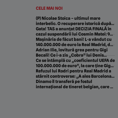
CELE MAI NOI
(P) Nicolae Stoica – ultimul mare
interbelic. O recuperare istorică după
mai bine de 80 de ani
Gata! TAS a anunțat DECIZIA FINALĂ în
cazul suspendării lui Cosmin Matei: 9
luni, OUT!
Mașinăria de făcut bani! L-a vândut cu
140.000.000 de euro la Real Madrid, dar
lista transferurilor colosale e imensă
Adrian Ilie, lovitură grea pentru Gigi
Becali! Ce i-a zis „Cobra” lui Denis
Drăguș despre transferul la FCSB: „E
Ce se întâmplă cu „coeficientul UEFA de
mai bine așa”
100.000.000 de euro”, la care ține Gigi
Becali atât de mult. Pe ce loc e FCSB
Refuzul lui Rodri pentru Real Madrid a
stârnit controverse: „A ales Barcelona
și nu banii, asta trebuie să doară!”
Dinamo îl transferă pe fostul
internațional de tineret belgian, care a
jucat la PSV! ProSport, confirmat: acord
între părți