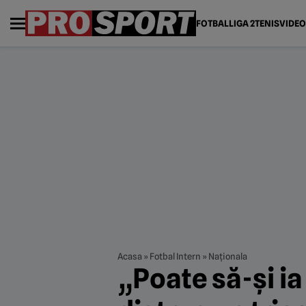
FOTBAL
LIGA 2
TENIS
VIDEO
Acasa
»
Fotbal Intern
»
Naționala
„Poate să-și ia