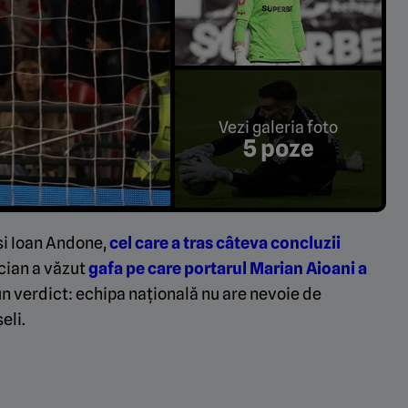
Vezi galeria foto
5 poze
și Ioan Andone,
cel care a tras câteva concluzii
cian a văzut
gafa pe care portarul Marian Aioani a
 un verdict: echipa națională nu are nevoie de
eli.