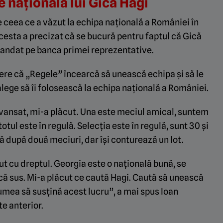
 naționala lui Gică Hagi
 ceea ce a văzut la echipa națională a României în
cesta a precizat că se bucură pentru faptul că Gică
mandat pe banca primei reprezentative.
ere că „Regele” încearcă să unească echipa și să le
alege să îi folosească la echipa națională a României.
avansat, mi-a plăcut. Una este meciul amical, suntem
totul este în regulă. Selecția este în regulă, sunt 30 și
ă după două meciuri, dar își conturează un lot.
t cu dreptul. Georgia este o națională bună, se
acă sus. Mi-a plăcut ce caută Hagi. Caută să unească
lumea să susțină acest lucru”, a mai spus Ioan
e anterior.