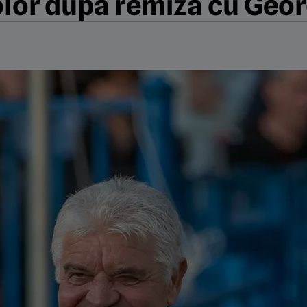
color după remiza cu Geo