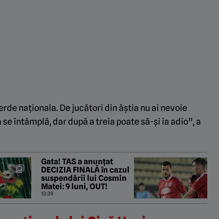
erde naționala. De jucători din ăștia nu ai nevoie
se întâmplă, dar după a treia poate să-și ia adio”, a
Gata! TAS a anunțat
DECIZIA FINALĂ în cazul
suspendării lui Cosmin
Matei: 9 luni, OUT!
13:39