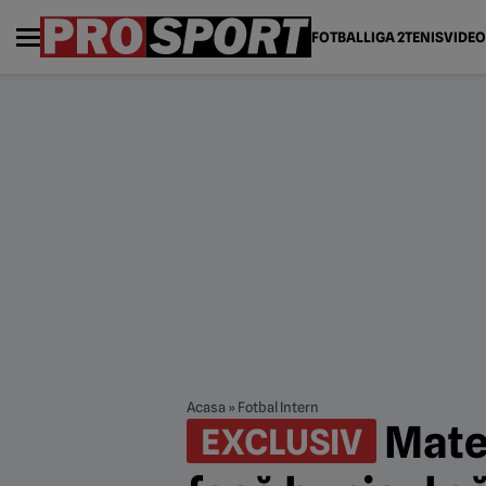
FOTBAL
LIGA 2
TENIS
VIDEO
Acasa
»
Fotbal Intern
Matei
EXCLUSIV