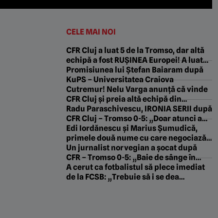
CELE MAI NOI
CFR Cluj a luat 5 de la Tromso, dar altă
echipă a fost RUȘINEA Europei! A luat
gol după gol și s-a făcut de râs
Promisiunea lui Ștefan Baiaram după
KuPS – Universitatea Craiova
Cutremur! Nelu Varga anunță că vinde
CFR Cluj și preia altă echipă din
Superliga: „O s-o duc în Champions
Radu Paraschivescu, IRONIA SERII după
League!”. EXCLUSIV
CFR Cluj – Tromso 0-5: „Doar atunci au
fost egali”
Edi Iordănescu și Marius Șumudică,
primele două nume cu care negociază
Nelu Varga după CFR – Tromso 0-5!
Un jurnalist norvegian a șocat după
CFR – Tromso 0-5: „Baie de sânge în
România!”
A cerut ca fotbalistul să plece imediat
de la FCSB: „Trebuie să i se dea
drumul!”