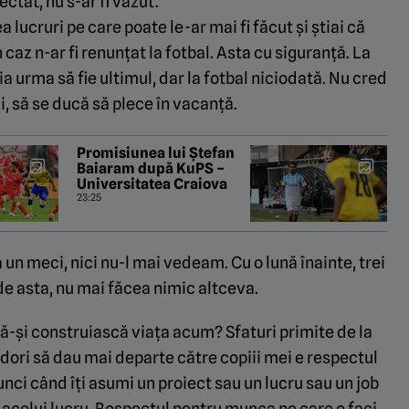
ectat, nu s-ar fi văzut.
a lucruri pe care poate le-ar mai fi făcut și știai că
caz n-ar fi renunțat la fotbal. Asta cu siguranță. La
 urma să fie ultimul, dar la fotbal niciodată. Nu cred
i, să se ducă să plece în vacanță.
Promisiunea lui Ștefan
Baiaram după KuPS –
Universitatea Craiova
23:25
a un meci, nici nu-l mai vedeam. Cu o lună înainte, trei
e asta, nu mai făcea nimic altceva.
r să-și construiască viața acum? Sfaturi primite de la
 dori să dau mai departe către copiii mei e respectul
ci când îți asumi un proiect sau un lucru sau un job
 acelui lucru. Respectul pentru munca pe care o faci,