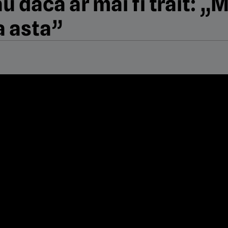
u dacă ar mai fi trăit: „
la asta”