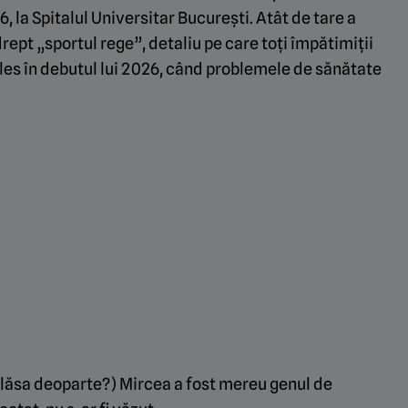
6, la Spitalul Universitar București. Atât de tare a
rept „sportul rege”, detaliu pe care toți împătimiții
ales în debutul lui 2026, când problemele de sănătate
 le lăsa deoparte?) Mircea a fost mereu genul de