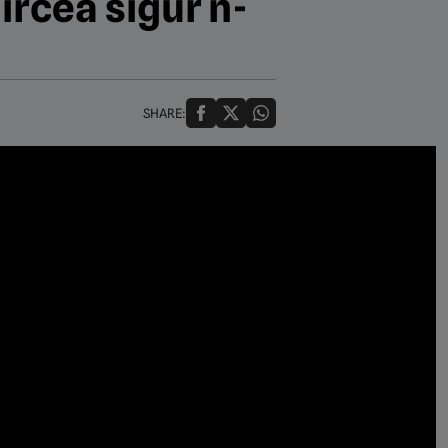
Mircea sigur n-
SHARE: