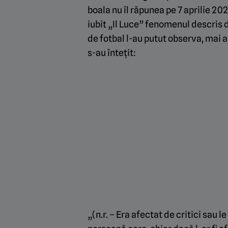
boala nu îl răpunea pe 7 aprilie 202
iubit „Il Luce” fenomenul descris d
de fotbal l-au putut observa, mai 
s-au întețit:
„(n.r. – Era afectat de critici sau