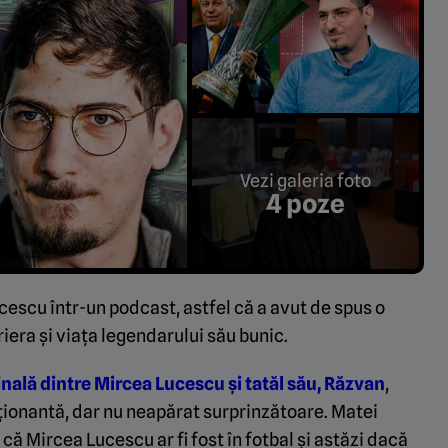
Vezi galeria foto
4 poze
ucescu într-un podcast, astfel că a avut de spus o
iera și viața legendarului său bunic.
inală dintre Mircea Lucescu și tatăl său, Răzvan
,
ționantă, dar nu neapărat surprinzătoare. Matei
ă Mircea Lucescu ar fi fost în fotbal și astăzi dacă