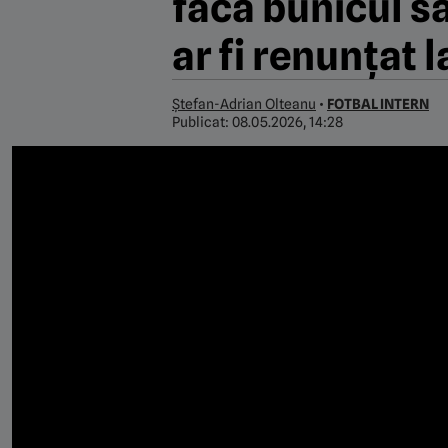
facă bunicul să
ar fi renunțat 
Ștefan-Adrian Olteanu
•
FOTBAL INTERN
Publicat:
08.05.2026, 14:28