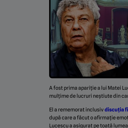
A fost prima apariție a lui Matei L
mulțime de lucruri neștiute din car
El a rememorat inclusiv
discuția f
după care a făcut o afirmație emo
Lucescu a asigurat pe toată lumea c