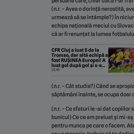
persoană care, chiar dacă l-ar fi af
(n.r. – Avea o dorință nerostită, ave
urmează să se întâmple?) În niciun 
echipa națională meciul cu Slovacia
că ar fi renunțat la lumea fotbalulu
CFR Cluj a luat 5 de la
Tromso, dar altă echipă a
fost RUȘINEA Europei! A
luat gol după gol și s-a
făcut de râs
23:49
(n.r. – Cât studia?) Când se apropi
săptămâni înainte, se ocupa doar d
(n.r. – Ce sfaturi le-ai dat copiilo
bunicul) Ce ce am preluat și mi-aș
pentru munca pe care o facem. Atun
sau o meserie, trebuie să te dedici