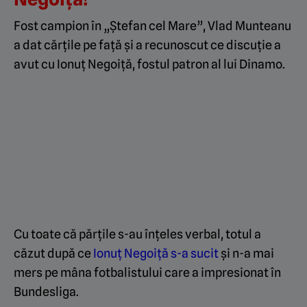
Fost campion în „Ștefan cel Mare”, Vlad Munteanu
a dat cărțile pe față și a recunoscut ce discuție a
avut cu Ionuț Negoiță, fostul patron al lui Dinamo.
Cu toate că părțile s-au înțeles verbal, totul a
căzut după ce
Ionuț Negoiță s-a sucit
și n-a mai
mers pe mâna fotbalistului care a impresionat în
Bundesliga.