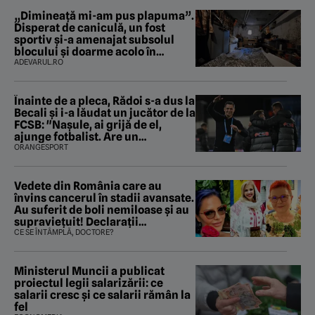
„Dimineață mi-am pus plapuma”.
Disperat de caniculă, un fost
sportiv și-a amenajat subsolul
blocului și doarme acolo în
fiecare noapte
ADEVARUL.RO
Înainte de a pleca, Rădoi s-a dus la
Becali şi i-a lăudat un jucător de la
FCSB: "Naşule, ai grijă de el,
ajunge fotbalist. Are un
parametru unde se apropie de
ORANGESPORT
Ronaldo"
Vedete din România care au
învins cancerul în stadii avansate.
Au suferit de boli nemiloase şi au
supravieţuit! Declarații
sfâșietoare
CE SE ÎNTÂMPLĂ, DOCTORE?
Ministerul Muncii a publicat
proiectul legii salarizării: ce
salarii cresc și ce salarii rămân la
fel