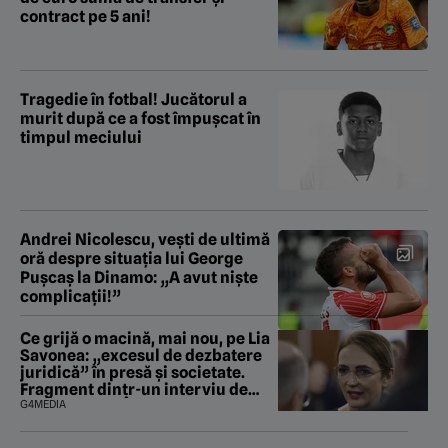
contract pe 5 ani!
Tragedie în fotbal! Jucătorul a
murit după ce a fost împușcat în
timpul meciului
Andrei Nicolescu, vești de ultimă
oră despre situația lui George
Pușcaș la Dinamo: „A avut niște
complicații!”
Ce grijă o macină, mai nou, pe Lia
Savonea: „excesul de dezbatere
juridică” în presă și societate.
Fragment dintr-un interviu de
promovare la Înalta Curte (VIDEO)
G4MEDIA