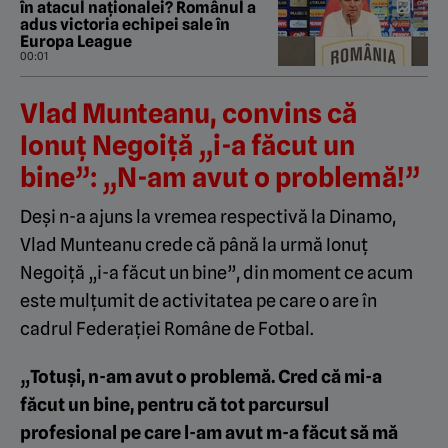
în atacul naționalei? Românul a
adus victoria echipei sale în
Europa League
00:01
Vlad Munteanu, convins că
Ionuț Negoiță „i-a făcut un
bine”: „N-am avut o problemă!”
Deși n-a ajuns la vremea respectivă la Dinamo,
Vlad Munteanu crede că până la urmă Ionuț
Negoiță „i-a făcut un bine”, din moment ce acum
este mulțumit de activitatea pe care o are în
cadrul Federației Române de Fotbal.
„Totuși, n-am avut o problemă. Cred că mi-a
făcut un bine, pentru că tot parcursul
profesional pe care l-am avut m-a făcut să mă