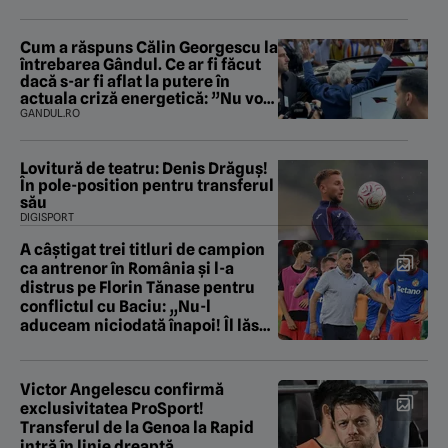
Cum a răspuns Călin Georgescu la
întrebarea Gândul. Ce ar fi făcut
dacă s-ar fi aflat la putere în
actuala criză energetică: ”Nu voi
fura și nu voi trăda”
GANDUL.RO
Lovitură de teatru: Denis Drăguș!
În pole-position pentru transferul
său
DIGISPORT
A câștigat trei titluri de campion
ca antrenor în România și l-a
distrus pe Florin Tănase pentru
conflictul cu Baciu: „Nu-l
aduceam niciodată înapoi! Îl lăsai
să se chinuie”
Victor Angelescu confirmă
exclusivitatea ProSport!
Transferul de la Genoa la Rapid
intră în linie dreaptă