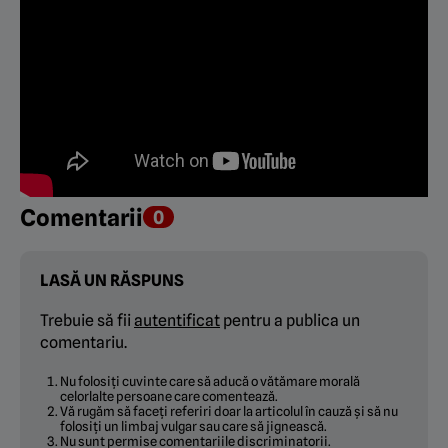
Comentarii
0
LASĂ UN RĂSPUNS
Trebuie să fii
autentificat
pentru a publica un
comentariu.
Nu folosiți cuvinte care să aducă o vătămare morală
celorlalte persoane care comentează.
Vă rugăm să faceți referiri doar la articolul în cauză și să nu
folosiți un limbaj vulgar sau care să jignească.
Nu sunt permise comentariile discriminatorii.