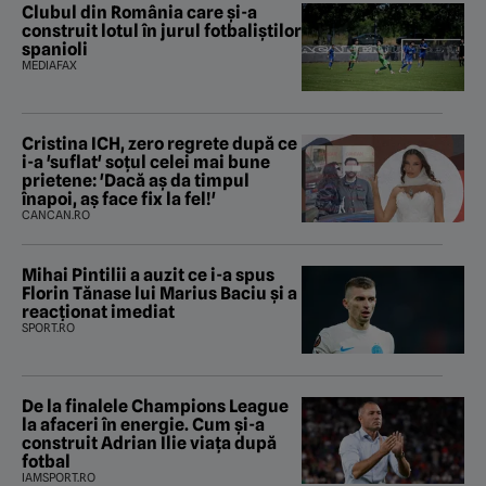
Clubul din România care și-a
construit lotul în jurul fotbaliștilor
spanioli
MEDIAFAX
Cristina ICH, zero regrete după ce
i-a 'suflat' soțul celei mai bune
prietene: 'Dacă aș da timpul
înapoi, aș face fix la fel!'
CANCAN.RO
Mihai Pintilii a auzit ce i-a spus
Florin Tănase lui Marius Baciu și a
reacționat imediat
SPORT.RO
De la finalele Champions League
la afaceri în energie. Cum și-a
construit Adrian Ilie viața după
fotbal
IAMSPORT.RO