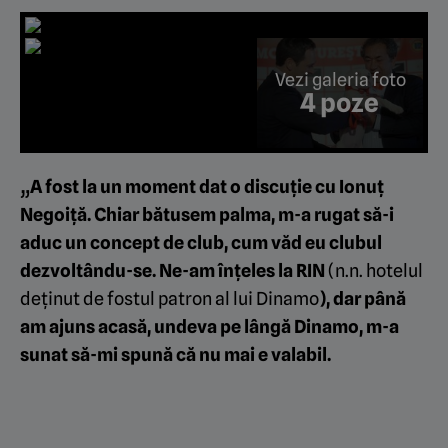
Vezi galeria foto
4 poze
„A fost la un moment dat o discuție cu Ionuț
Negoiță. Chiar bătusem palma, m-a rugat să-i
aduc un concept de club, cum văd eu clubul
dezvoltându-se. Ne-am înțeles la RIN
(n.n. hotelul
deținut de fostul patron al lui Dinamo
), dar până
am ajuns acasă, undeva pe lângă Dinamo, m-a
sunat să-mi spună că nu mai e valabil.