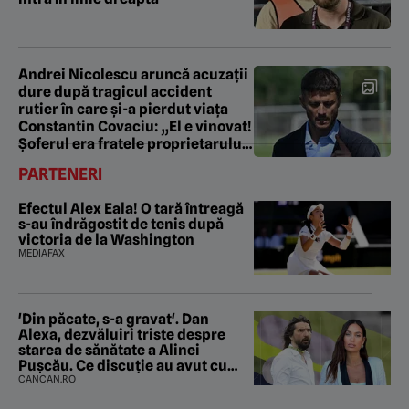
Andrei Nicolescu aruncă acuzații
dure după tragicul accident
rutier în care și-a pierdut viața
Constantin Covaciu: „El e vinovat!
Șoferul era fratele proprietarului
firmei”
PARTENERI
Efectul Alex Eala! O tară întreagă
s-au îndrăgostit de tenis după
victoria de la Washington
MEDIAFAX
'Din păcate, s-a gravat'. Dan
Alexa, dezvăluiri triste despre
starea de sănătate a Alinei
Pușcău. Ce discuție au avut cu
două zile în urmă
CANCAN.RO