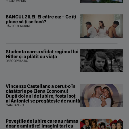
ECONOMEDIA
BANCUL ZILEI. El către ea: – Ce îți
place să ți se facă?
RÂZI CU LACRIMI
Studenta care a sfidat regimul lui
Hitler și a plătit cu viața
DESCOPERA.RO
Vincenzo Castellano a cerut-o în
căsătorie pe Elena Economu!
După doi ani de iubire, fostul soț
al Antoniei se pregătește de nuntă
CANCAN.RO
Poveştile de iubire care au rămas
doar o amintire! Imagini tari cu