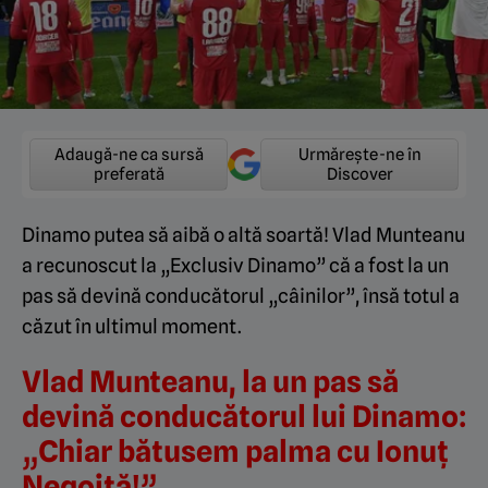
Adaugă-ne ca sursă
Urmărește-ne în
preferată
Discover
Dinamo putea să aibă o altă soartă! Vlad Munteanu
a recunoscut la „Exclusiv Dinamo” că a fost la un
pas să devină conducătorul „câinilor”, însă totul a
căzut în ultimul moment.
Vlad Munteanu, la un pas să
devină conducătorul lui Dinamo:
„Chiar bătusem palma cu Ionuț
Negoiță!”