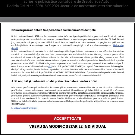
scrierile publicistice purtătoare de Drepturi de Autor.
Decizia ONJN nr. 1598/16.09.2021. Jocurile de noroc sunt interzise minorilor.
Nouă ne pasă ca datele tale personale să rămână confidențiale
Noi și partenerii noștri
1017
stocăm și/sau accesăm informații pe dispozitivul dvs., precum identificatorii cookie
unici pentru prelucrarea datelor cu caracter personal. Puteți accepta sau gestiona preferințele dvs. făcând clic mai
jos, respectiv vă puteți opune utilizării unui interes legitim în orice moment pe pagina cu politica de
confidențialitate. Aceste alegeri vor fi raportate partenerilor noștri și nu vă vor afecta navigarea.
Mai multe
detalii
Noi si partenerii nostri (retelele de socializare si agentiile de publicitate partenere, precum si furnizorii nostri de
servicii de date analitice) prelucram date pentru a permite website-ului sa functioneze, pentru a personaliza
continutul si anunturile publicitare afisate in functie de interesele si/sau profilul dvs., pentru a va oferi
functionalitati aferente retelelor de socializare si pentru a analiza traficul pe website. Beneficiati de drepturile
prevazute de art. 15-22 din GDPR in legatura cu prelucrarea datelor cu caracter personal. Aceste drepturi pot fi
exercitate prin modalitatea indicata
aici
. Prin click pe “ACCEPT TOATE”, acceptati folosirea tuturor Tehnologiilor
de tip Cookie, care implica inclusiv acceptul dvs. cu privire la stocarea/accesarea informatiilor de catre Vendor-ii
cu care colaboram. Prin click pe “VREAU SA MODIFIC SETARILE INDIVIDUAL” puteti schimba preferintele in mod
individual, mai putin cele legate de cookie strict necesare pentru functionarea website-ului.
Atât noi, cât și partenerii noștri prelucrăm datele pentru a oferi:
Măsurarea performanței reclamelor. Stocarea și/sau accesarea informațiilor de pe un dispozitiv. Utilizarea
profilurilor pentru selectarea conținutului personalizat. Dezvoltarea și îmbunătățirea serviciilor. Crearea
profilurilor de conținut personalizat. Utilizarea profilurilor pentru selectarea publicității personalizate. Crearea
profilurilor pentru publicitate personalizată. Măsurarea performanței conținutului. Înțelegerea publicului prin
statistici sau combinații de date din surse diferite. Utilizarea de date limitate pentru a selecta publicitatea.
Utilizarea datelor limitate pentru a selecta conținutul. Date precise de geolocație și identificarea prin scanarea
dispozitivului.
Listă parteneri (furnizori)
ACCEPT TOATE
VREAU SA MODIFIC SETARILE INDIVIDUAL