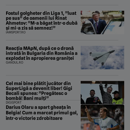
Fostul golgheter din Liga 1, ”luat
pe sus” de oamenii lui Rinat
Ahmetov: ”M-a băgat într-o dubă
și mi-a zis să semnez!”
IAMSPORT.RO
Reacția MApN, după ce o dronă
intrată în Bulgaria din România a
explodat în apropierea graniței
GANDUL.RO
Cel mai bine plătit jucător din
SuperLigă a devenit liber! Gigi
Becali spunea: ”Pregătesc o
bombă! Bani mulți”
DIGISPORT
Darius Olaru a spart gheața în
Belgia! Cum a marcat primul gol,
într-o victorie zdrobitoare