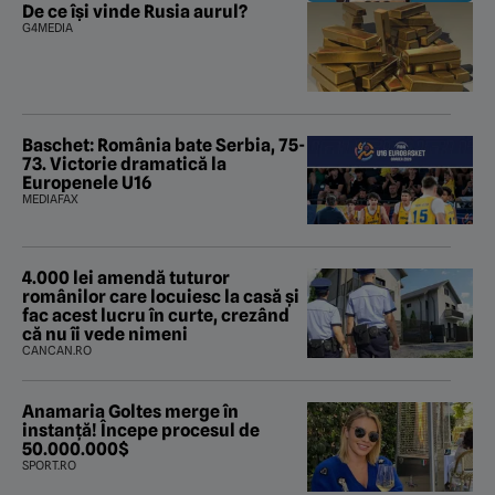
De ce își vinde Rusia aurul?
G4MEDIA
Baschet: România bate Serbia, 75-
73. Victorie dramatică la
Europenele U16
MEDIAFAX
4.000 lei amendă tuturor
românilor care locuiesc la casă și
fac acest lucru în curte, crezând
că nu îi vede nimeni
CANCAN.RO
Anamaria Goltes merge în
instanță! Începe procesul de
50.000.000$
SPORT.RO