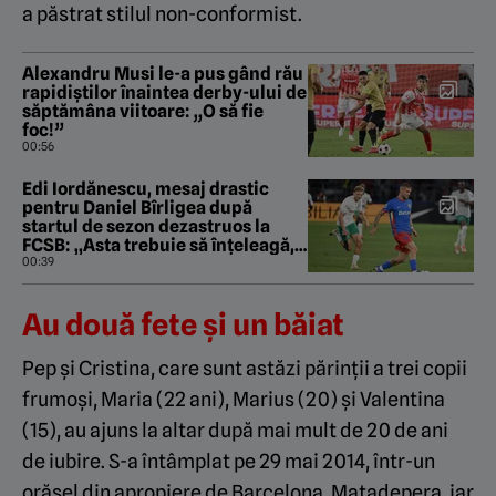
a păstrat stilul non-conformist.
Alexandru Musi le-a pus gând rău
rapidiștilor înaintea derby-ului de
săptămâna viitoare: „O să fie
foc!”
00:56
Edi Iordănescu, mesaj drastic
pentru Daniel Bîrligea după
startul de sezon dezastruos la
FCSB: „Asta trebuie să înțeleagă,
înainte de orice!”
00:39
Au două fete și un băiat
Pep şi Cristina, care sunt astăzi părinţii a trei copii
frumoşi, Maria (22 ani), Marius (20) şi Valentina
(15), au ajuns la altar după mai mult de 20 de ani
de iubire. S-a întâmplat pe 29 mai 2014, într-un
orăşel din apropiere de Barcelona, Matadepera, iar