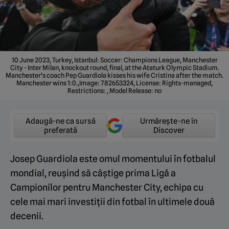
10 June 2023, Turkey, Istanbul: Soccer: Champions League, Manchester
City - Inter Milan, knockout round, final, at the Ataturk Olympic Stadium.
Manchester's coach Pep Guardiola kisses his wife Cristina after the match.
Manchester wins 1:0.,Image: 782653324, License: Rights-managed,
Restrictions: , Model Release: no
Adaugă-ne ca sursă
Urmărește-ne în
preferată
Discover
Josep Guardiola este omul momentului în fotbalul
mondial, reușind să câștige prima Ligă a
Campionilor pentru Manchester City, echipa cu
cele mai mari investiții din fotbal în ultimele două
decenii.