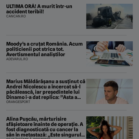
ULTIMA ORĂ! A murit într-un
accident teribil!
CANCAN.RO
Moody’s a cruțat România. Acum
politicienii pot strica tot.
Avertismentul analiștilor
ADEVARUL.RO
Marius Măldărăşanu a susţinut că
Andrei Nicolescu a încercat să-l
păcălească, iar preşedintele lui
Dinamo i-a dat replica: ”Asta a
fost istoria”
ORANGESPORT
Alina Pușcău, mărturisire
sfâșietoare înainte de operație. A
fost diagnosticată cu cancer la
sân în metastază: „Este singurul