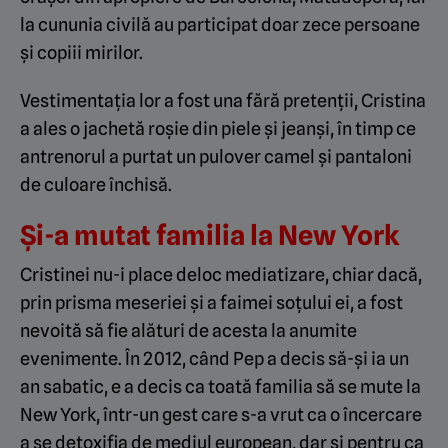
la cununia civilă au participat doar zece persoane
şi copiii mirilor.
Vestimentaţia lor a fost una fără pretenţii, Cristina
a ales o jachetă roşie din piele şi jeanşi, în timp ce
antrenorul a purtat un pulover camel şi pantaloni
de culoare închisă.
Și-a mutat familia la New York
Cristinei nu-i place deloc mediatizare, chiar dacă,
prin prisma meseriei și a faimei soțului ei, a fost
nevoită să fie alături de acesta la anumite
evenimente. În 2012, când Pep a decis să-și ia un
an sabatic, e a decis ca toată familia să se mute la
New York, într-un gest care s-a vrut ca o încercare
a se detoxifia de mediul european, dar şi pentru ca