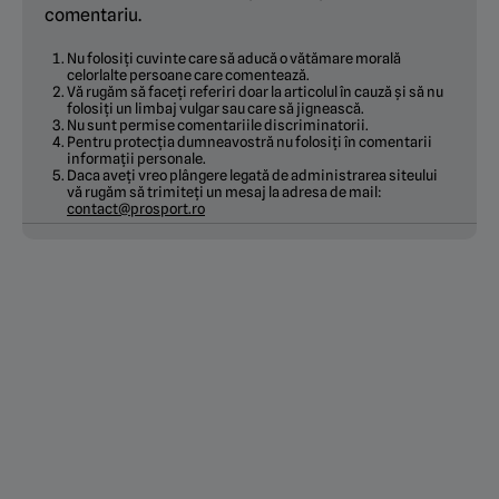
comentariu.
Nu folosiți cuvinte care să aducă o vătămare morală
celorlalte persoane care comentează.
Vă rugăm să faceți referiri doar la articolul în cauză și să nu
folosiți un limbaj vulgar sau care să jignească.
Nu sunt permise comentariile discriminatorii.
Pentru protecția dumneavostră nu folosiți în comentarii
informații personale.
Daca aveți vreo plângere legată de administrarea siteului
vă rugăm să trimiteți un mesaj la adresa de mail:
contact@prosport.ro