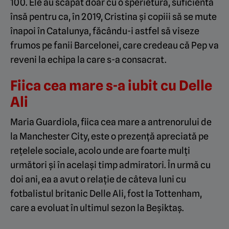
100. Ele au scăpat doar cu o sperietură, suficientă
însă pentru ca, în 2019, Cristina și copiii să se mute
înapoi în Catalunya, făcându-i astfel să viseze
frumos pe fanii Barcelonei, care credeau că Pep va
reveni la echipa la care s-a consacrat.
Fiica cea mare s-a iubit cu Delle
Ali
Maria Guardiola, fiica cea mare a antrenorului de
la Manchester City, este o prezență apreciată pe
rețelele sociale, acolo unde are foarte mulți
următori și în același timp admiratori. În urmă cu
doi ani, ea a avut o relație de câteva luni cu
fotbalistul britanic Delle Ali, fost la Tottenham,
care a evoluat în ultimul sezon la Beșiktaș.