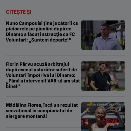
CITEȘTE ȘI
Nuno Campos își ține jucătorii cu
picioarele pe pământ după ce
Dinamo a făcut instrucție cu FC
Voluntari: „Suntem departe!”
Florin Pârvu acuză arbitrajul
după eșecul usturător suferit de
Voluntari împotriva lui Dinamo:
„Până a intervenit VAR-ul am stat
bine!”
Mădălina Florea, încă un rezultat
senzațional în campionatul de
alergare montană!