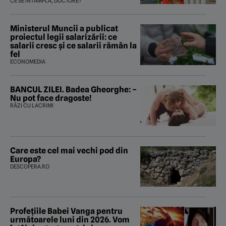
tratament care o să mă ajute să
CE SE ÎNTÂMPLĂ, DOCTORE?
îmi salvez viața”
Ministerul Muncii a publicat
proiectul legii salarizării: ce
salarii cresc și ce salarii rămân la
fel
ECONOMEDIA
BANCUL ZILEI. Badea Gheorghe: –
Nu pot face dragoste!
RÂZI CU LACRIMI
Care este cel mai vechi pod din
Europa?
DESCOPERA.RO
Profețiile Babei Vanga pentru
următoarele luni din 2026. Vom