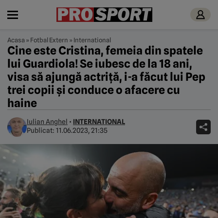
Acasa
»
Fotbal Extern
»
International
Cine este Cristina, femeia din spatele
lui Guardiola! Se iubesc de la 18 ani,
visa să ajungă actriță, i-a făcut lui Pep
trei copii și conduce o afacere cu
haine
Iulian Anghel
•
INTERNATIONAL
Publicat:
11.06.2023, 21:35