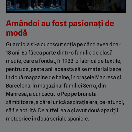
Amândoi au fost pasionați de
modă
Guardiola şi-a cunoscut soţia pe când avea doar
18 ani. Ea făcea parte dintr-o familie de clasă
medie, care a fondat, în 1933, o fabrică de textile,
pentru ca, peste ani, aceasta să se materializeze
în două magazine de haine, în oraşele Manresa şi
Barcelona. În magazinul familiei Serra, din
Manresa, a cunoscut-o Pep pe bruneta
zâmbitoare, a cărei unică aspiraţie era, pe-atunci,
să fie actriţă. De altfel, ea a și avut două apariții
meteorice în două seriale spaniole.