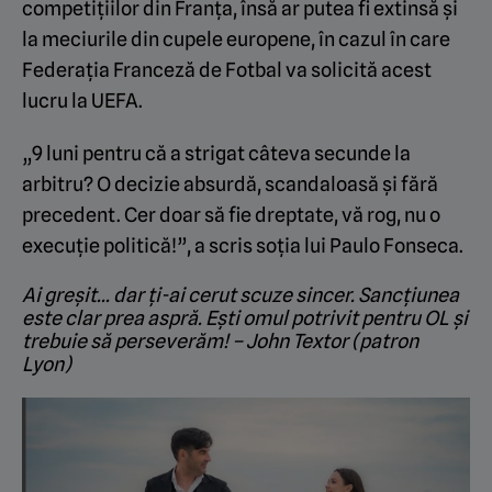
competițiilor din Franța, însă ar putea fi extinsă și
la meciurile din cupele europene, în cazul în care
Federația Franceză de Fotbal va solicită acest
lucru la UEFA.
„9 luni pentru că a strigat câteva secunde la
arbitru? O decizie absurdă, scandaloasă și fără
precedent. Cer doar să fie dreptate, vă rog, nu o
execuție politică!”, a scris soția lui Paulo Fonseca.
Ai greșit… dar ți-ai cerut scuze sincer. Sancțiunea
este clar prea aspră. Ești omul potrivit pentru OL și
trebuie să perseverăm! – John Textor (patron
Lyon)