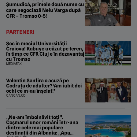
Șumudică, primele două nume cu
care negociază Nelu Varga după
CFR – Tromso 0-5!
PARTENERI
Șoc în meciul Universității
Craiova! Kabuye a căzut pe teren,
în timp ce CFR Cluj e în dezavantaj
cu Tromso
MEDIAFAX
Valentin Sanfira o acuză pe
Codruța de adulter? 'Am iubit doi
ochi ce m-au înșelat!'
CANCAN.RO
„Ne-am îmbolnăvit toți”.
Coșmarul unor români într-una
dintre cele mai populare
destinații din Albania: „Apa