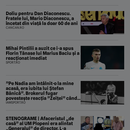
Doliu pentru Dan Diaconescu.
Fratele lui, Mario Diaconescu, a
încetat din viață la doar 60 de ani
CANCAN.RO
Mihai Pintilii a auzit ce i-a spus
Florin Tănase lui Marius Baciu și a
reacționat imediat
SPORT.RO
”Pe Nadia am întâlnit-o la mine
acasă, era iubita lui Ștefan
Bănică”. Brokerul fugar
povestește reacția ”Zeiței” când
i-a intrat în baie
IAMSPORT.RO
STENOGRAME | Afaceristul „de
casă” al UM Plopeni era alintat
„Generalul” de director. L-a