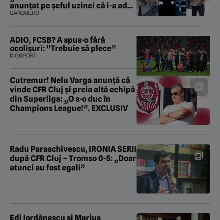
anunțat pe șeful uzinei că i-a adus
„subțireanu, așa”
GANDUL.RO
ADIO, FCSB? A spus-o fără
ocolișuri: ”Trebuie să plece”
DIGISPORT
Cutremur! Nelu Varga anunță că
vinde CFR Cluj și preia altă echipă
din Superliga: „O s-o duc în
Champions League!”. EXCLUSIV
Radu Paraschivescu, IRONIA SERII
după CFR Cluj – Tromso 0-5: „Doar
atunci au fost egali”
Edi Iordănescu și Marius