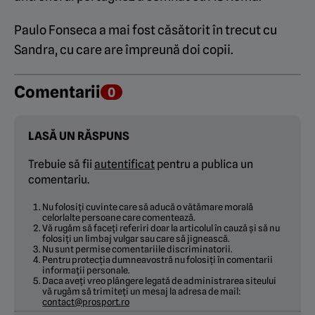
Paulo Fonseca a mai fost căsătorit în trecut cu
Sandra, cu care are împreună doi copii.
Comentarii
0
LASĂ UN RĂSPUNS
Trebuie să fii
autentificat
pentru a publica un
comentariu.
Nu folosiți cuvinte care să aducă o vătămare morală
celorlalte persoane care comentează.
Vă rugăm să faceți referiri doar la articolul în cauză și să nu
folosiți un limbaj vulgar sau care să jignească.
Nu sunt permise comentariile discriminatorii.
Pentru protecția dumneavostră nu folosiți în comentarii
informații personale.
Daca aveți vreo plângere legată de administrarea siteului
vă rugăm să trimiteți un mesaj la adresa de mail:
contact@prosport.ro