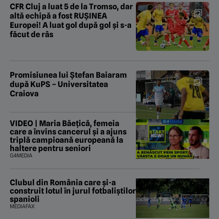
CFR Cluj a luat 5 de la Tromso, dar
altă echipă a fost RUȘINEA
Europei! A luat gol după gol și s-a
făcut de râs
Promisiunea lui Ștefan Baiaram
după KuPS – Universitatea
Craiova
VIDEO | Maria Băețică, femeia
care a învins cancerul și a ajuns
triplă campioană europeană la
haltere pentru seniori
G4MEDIA
Clubul din România care și-a
construit lotul în jurul fotbaliștilor
spanioli
MEDIAFAX