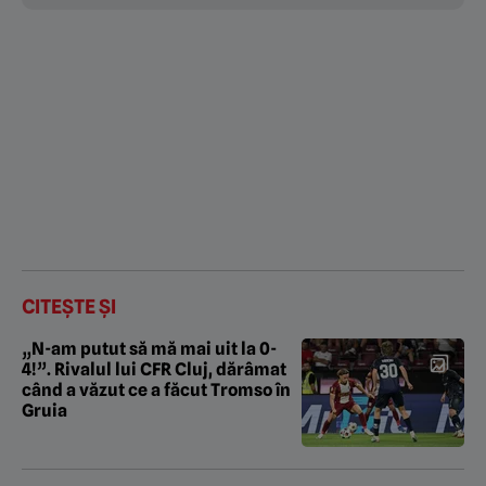
CITEȘTE ȘI
„N-am putut să mă mai uit la 0-
4!”. Rivalul lui CFR Cluj, dărâmat
când a văzut ce a făcut Tromso în
Gruia