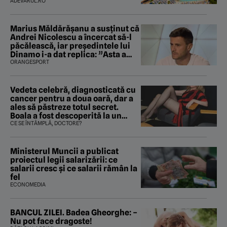
mirosea a canalizare”
ADEVARUL.RO
Marius Măldărăşanu a susţinut că
Andrei Nicolescu a încercat să-l
păcălească, iar preşedintele lui
Dinamo i-a dat replica: ”Asta a
fost istoria”
ORANGESPORT
Vedeta celebră, diagnosticată cu
cancer pentru a doua oară, dar a
ales să păstreze totul secret.
Boala a fost descoperită la un
control de rutină
CE SE ÎNTÂMPLĂ, DOCTORE?
Ministerul Muncii a publicat
proiectul legii salarizării: ce
salarii cresc și ce salarii rămân la
fel
ECONOMEDIA
BANCUL ZILEI. Badea Gheorghe: –
Nu pot face dragoste!