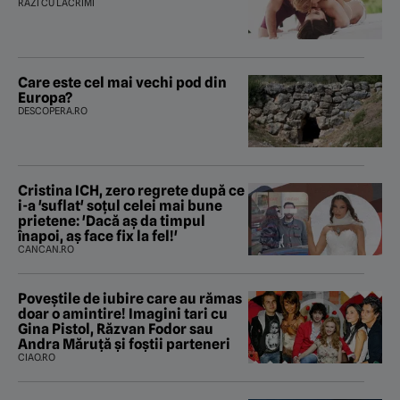
RÂZI CU LACRIMI
Care este cel mai vechi pod din
Europa?
DESCOPERA.RO
Cristina ICH, zero regrete după ce
i-a 'suflat' soțul celei mai bune
prietene: 'Dacă aș da timpul
înapoi, aș face fix la fel!'
CANCAN.RO
Poveştile de iubire care au rămas
doar o amintire! Imagini tari cu
Gina Pistol, Răzvan Fodor sau
Andra Măruţă şi foştii parteneri
CIAO.RO