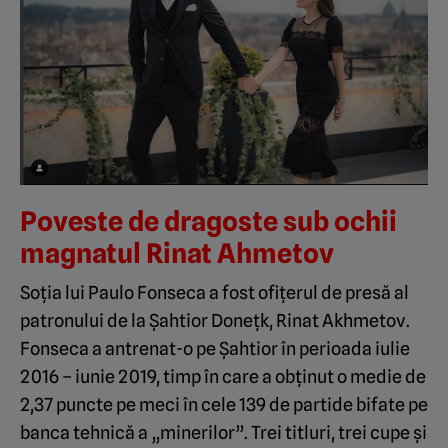
Poveste de dragoste sub ochii
magnatul Rinat Ahmetov
Soția lui Paulo Fonseca a fost ofițerul de presă al
patronului de la Șahtior Donețk, Rinat Akhmetov.
Fonseca a antrenat-o pe Șahtior în perioada iulie
2016 – iunie 2019, timp în care a obținut o medie de
2,37 puncte pe meci în cele 139 de partide bifate pe
banca tehnică a „minerilor”. Trei titluri, trei cupe și