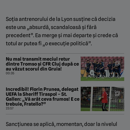
Soția antrenorului de la Lyon susține că decizia
este una „absurdă, scandaloasă și fără
precedent”. Ea merge și mai departe și crede că
totul ar putea fi „o execuție politică”.
Nu mai transmit meciul retur
dintre Tromso și CFR Cluj după ce
au văzut scorul din Gruia!
00:35
Incredibil! Florin Prunea, delegat
UEFA la Sheriff Tiraspol – St.
Gallen: „Vă arăt ceva frumos! E ce
trebuie, Fratello?”
23:57
Sancțiunea se aplică, momentan, doar la nivelul