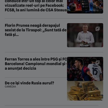
conduce într-un top al celor mai
vizualizate reel-uri pe Facebook:
FCSB, la ani lumină de CSA Steaua
Florin Prunea neagă derapajul
sexist de la Tiraspol: „Sunt tată de
fată și…
Ferran Torres a ales între PSG și FC
Barcelona! Campionul mondial și-
a anunțat decizia
De ce își vinde Rusia aurul?
G4MEDIA