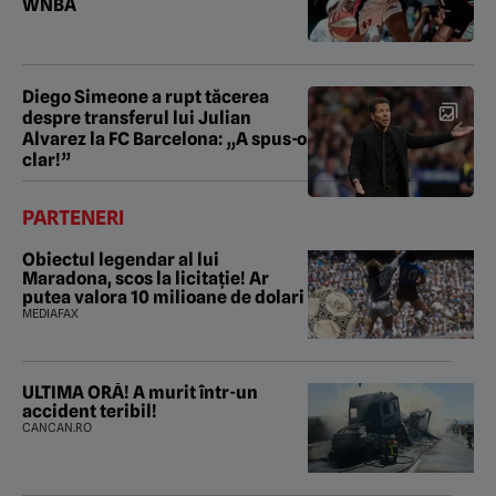
WNBA
Diego Simeone a rupt tăcerea
despre transferul lui Julian
Alvarez la FC Barcelona: „A spus-o
clar!”
PARTENERI
Obiectul legendar al lui
Maradona, scos la licitație! Ar
putea valora 10 milioane de dolari
MEDIAFAX
ULTIMA ORĂ! A murit într-un
accident teribil!
CANCAN.RO