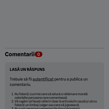
Comentarii
0
LASĂ UN RĂSPUNS
Trebuie să fii
autentificat
pentru a publica un
comentariu.
Nu folosiți cuvinte care să aducă o vătămare morală
celorlalte persoane care comentează.
Vă rugăm să faceți referiri doar la articolul în cauză și să nu
folosiți un limbaj vulgar sau care să jignească.
Nu sunt permise comentariile discriminatorii.