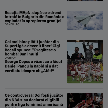
Reacția MApN, după ce o dronă
intrată în Bulgaria din România a
explodat în apropierea graniței
GANDUL.RO
Cel mai bine plătit jucător din
SuperLigă a devenit liber! Gigi
Becali spunea: ”Pregătesc o
bombă! Bani mulți”
DIGISPORT
George Copos a văzut ce a făcut
Daniel Pancu la Rapid și a dat
verdictul despre el: „Atât!”
Ce controversă! Doi foști jucători
din NBA s-au declarat eligibili
pentru liga feminină americană