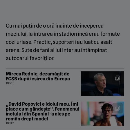
Cu mai puțin de o oră înainte de începerea
meciului, la intrarea în stadion încă erau formate
cozi uriașe. Practic, suporterii au luat cu asalt
arena. Sute de fani ai lui Inter au întâmpinat
autocarul favoriților.
Mircea Rednic, dezamăgit de
FCSB după ieșirea din Europa
18:20
„David Popovici e idolul meu. Îmi
place cum gândește”. Fenomenul
înotului din Spania l-a ales pe
român drept model
18:09