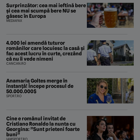
Surprinzător: cea mai ieftină bere
și cea mai scumpă bere NU se
găsesc în Europa
MEDIAFAX
4.000 lei amendă tuturor
românilor care locuiesc la casă și
fac acest lucru în curte, crezând
că nu îi vede nimeni
CANCAN.RO
Anamaria Goltes merge în
instanță! Începe procesul de
50.000.000$
SPORT.RO
Cine e românul invitat de
Cristiano Ronaldo la nunta cu
Georgina: ”Sunt prieteni foarte
buni”
IAMSPORT.RO