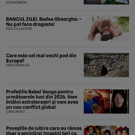
ECONOMEDIA
BANCUL ZILEI. Badea Gheorghe: –
Nu pot face dragoste!
RÂZI CU LACRIMI
Care este cel mai vechi pod din
Europa?
DESCOPERA.RO
Profețiile Babei Vanga pentru
următoarele luni din 2026. Vom
întâlni extratereștri și vom avea
un nou conflict global
CANCAN.RO
Poveştile de iubire care au rămas
doar o amintire! Imagini tari cu