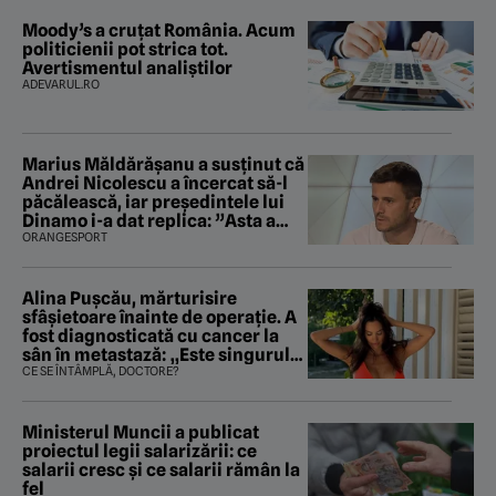
Moody’s a cruțat România. Acum
politicienii pot strica tot.
Avertismentul analiștilor
ADEVARUL.RO
Marius Măldărăşanu a susţinut că
Andrei Nicolescu a încercat să-l
păcălească, iar preşedintele lui
Dinamo i-a dat replica: ”Asta a
fost istoria”
ORANGESPORT
Alina Pușcău, mărturisire
sfâșietoare înainte de operație. A
fost diagnosticată cu cancer la
sân în metastază: „Este singurul
tratament care o să mă ajute să
CE SE ÎNTÂMPLĂ, DOCTORE?
îmi salvez viața”
Ministerul Muncii a publicat
proiectul legii salarizării: ce
salarii cresc și ce salarii rămân la
fel