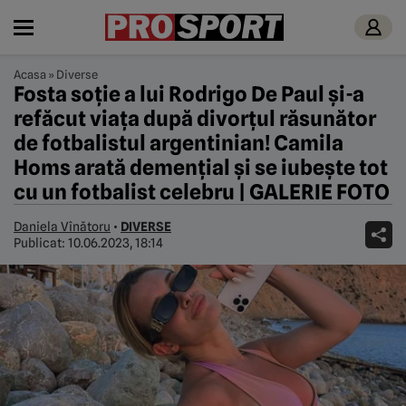
Acasa
»
Diverse
Fosta soție a lui Rodrigo De Paul și-a
refăcut viața după divorțul răsunător
de fotbalistul argentinian! Camila
Homs arată demențial și se iubește tot
cu un fotbalist celebru | GALERIE FOTO
Daniela Vînătoru
•
DIVERSE
Publicat:
10.06.2023, 18:14