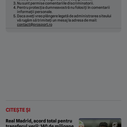
Nu sunt permise comentariile discriminatorii.
Pentru protecția dumneavostră nu folosiți în comentarii
informații personale.
Daca aveți vreo plângere legată de administrarea siteului
vă rugăm să trimiteți un mesaj la adresa de mail:
contact@prosport.ro
CITEȘTE ȘI
Real Madrid, acord total pentru
transferul verii: 140 de milioane