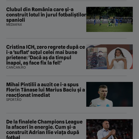
Clubul din România care și-a
construit lotul în jurul fotbaliștilor
spanioli
MEDIAFAX
Cristina ICH, zero regrete după ce
i-a 'suflat' soțul celei mai bune
prietene: 'Dacă aș da timpul
înapoi, aș face fix la fel!'
CANCAN.RO
Mihai Pintilii a auzit ce i-a spus
Florin Tănase lui Marius Baciu și a
reacționat imediat
SPORT.RO
De la finalele Champions League
la afaceri în energie. Cum și-a
construit Adrian Ilie viața după
fotbal