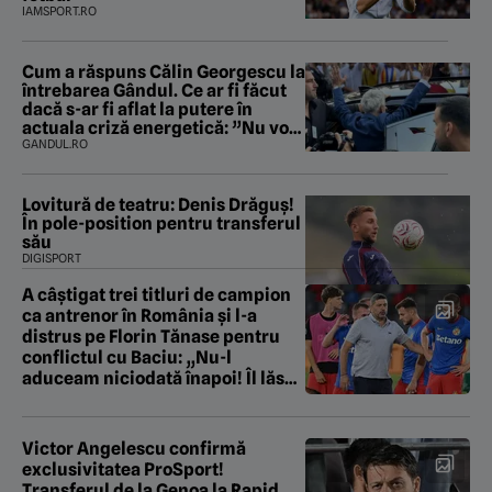
IAMSPORT.RO
Cum a răspuns Călin Georgescu la
întrebarea Gândul. Ce ar fi făcut
dacă s-ar fi aflat la putere în
actuala criză energetică: ”Nu voi
fura și nu voi trăda”
GANDUL.RO
Lovitură de teatru: Denis Drăguș!
În pole-position pentru transferul
său
DIGISPORT
A câștigat trei titluri de campion
ca antrenor în România și l-a
distrus pe Florin Tănase pentru
conflictul cu Baciu: „Nu-l
aduceam niciodată înapoi! Îl lăsai
să se chinuie”
Victor Angelescu confirmă
exclusivitatea ProSport!
Transferul de la Genoa la Rapid