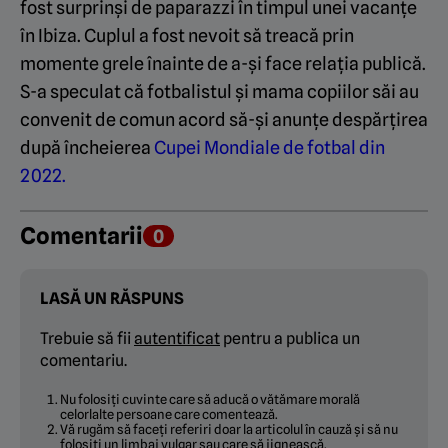
fost surprinși de paparazzi în timpul unei vacanțe
în Ibiza. Cuplul a fost nevoit să treacă prin
momente grele înainte de a-și face relația publică.
S-a speculat că fotbalistul și mama copiilor săi au
convenit de comun acord să-și anunțe despărțirea
după încheierea
Cupei Mondiale de fotbal din
2022.
Comentarii
0
LASĂ UN RĂSPUNS
Trebuie să fii
autentificat
pentru a publica un
comentariu.
Nu folosiți cuvinte care să aducă o vătămare morală
celorlalte persoane care comentează.
Vă rugăm să faceți referiri doar la articolul în cauză și să nu
folosiți un limbaj vulgar sau care să jignească.