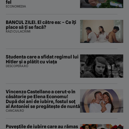
fel
ECONOMEDIA
BANCUL ZILEI. El către ea: – Ce îți
place să ți se facă?
RÂZI CU LACRIMI
Studenta care a sfidat regimul lui
Hitler și a plătit cu viața
DESCOPERA.RO
Vincenzo Castellano a cerut-o în
căsătorie pe Elena Economu!
După doi ani de iubire, fostul soț
al Antoniei se pregătește de nuntă
CANCAN.RO
Poveştile de iubire care au rămas