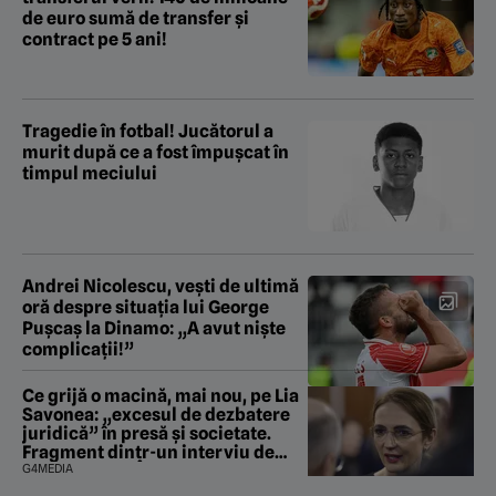
de euro sumă de transfer și
contract pe 5 ani!
Tragedie în fotbal! Jucătorul a
murit după ce a fost împușcat în
timpul meciului
Andrei Nicolescu, vești de ultimă
oră despre situația lui George
Pușcaș la Dinamo: „A avut niște
complicații!”
Ce grijă o macină, mai nou, pe Lia
Savonea: „excesul de dezbatere
juridică” în presă și societate.
Fragment dintr-un interviu de
promovare la Înalta Curte (VIDEO)
G4MEDIA