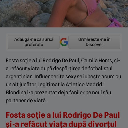
Adaugă-ne ca sursă
Urmărește-ne în
preferată
Discover
Fosta soție a lui Rodrigo De Paul, Camila Homs, și-
a refăcut viața după despărțirea de fotbalistul
argentinian. Influencerița sexy se iubește acum cu
un alt jucător, legitimat la Atletico Madrid!
Blondina l-a prezentat deja fanilor pe noul său
partener de viață.
Fosta soție a lui Rodrigo De Paul
și-a refăcut viața după divorțul