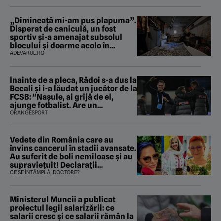
„Dimineață mi-am pus plapuma”.
Disperat de caniculă, un fost
sportiv și-a amenajat subsolul
blocului și doarme acolo în
fiecare noapte
ADEVARUL.RO
Înainte de a pleca, Rădoi s-a dus la
Becali şi i-a lăudat un jucător de la
FCSB: "Naşule, ai grijă de el,
ajunge fotbalist. Are un
parametru unde se apropie de
ORANGESPORT
Ronaldo"
Vedete din România care au
învins cancerul în stadii avansate.
Au suferit de boli nemiloase şi au
supravieţuit! Declarații
sfâșietoare
CE SE ÎNTÂMPLĂ, DOCTORE?
Ministerul Muncii a publicat
proiectul legii salarizării: ce
salarii cresc și ce salarii rămân la