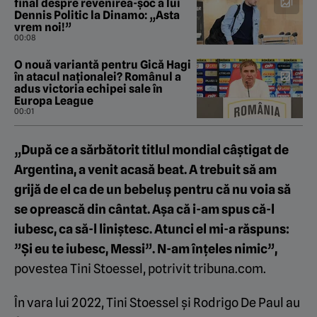
final despre revenirea-șoc a lui
Dennis Politic la Dinamo: „Asta
vrem noi!”
00:08
O nouă variantă pentru Gică Hagi
în atacul naționalei? Românul a
adus victoria echipei sale în
Europa League
00:01
„După ce a sărbătorit titlul mondial câștigat de
Argentina, a venit acasă beat. A trebuit să am
grijă de el ca de un bebeluș pentru că nu voia să
se oprească din cântat. Așa că i-am spus că-l
iubesc, ca să-l liniștesc. Atunci el mi-a răspuns:
”Și eu te iubesc, Messi”. N-am înțeles nimic”,
povestea Tini Stoessel, potrivit tribuna.com.
În vara lui 2022, Tini Stoessel și Rodrigo De Paul au