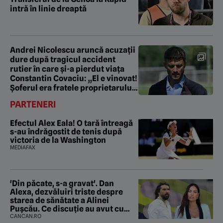
intră în linie dreaptă
Andrei Nicolescu aruncă acuzații
dure după tragicul accident
rutier în care și-a pierdut viața
Constantin Covaciu: „El e vinovat!
Șoferul era fratele proprietarului
firmei”
PARTENERI
Efectul Alex Eala! O tară întreagă
s-au îndrăgostit de tenis după
victoria de la Washington
MEDIAFAX
'Din păcate, s-a gravat'. Dan
Alexa, dezvăluiri triste despre
starea de sănătate a Alinei
Pușcău. Ce discuție au avut cu
două zile în urmă
CANCAN.RO