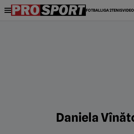
FOTBAL
LIGA 2
TENIS
VIDEO
Daniela Vînăt