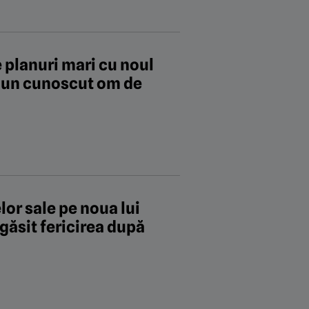
e planuri mari cu noul
u un cunoscut om de
lor sale pe noua lui
 găsit fericirea după