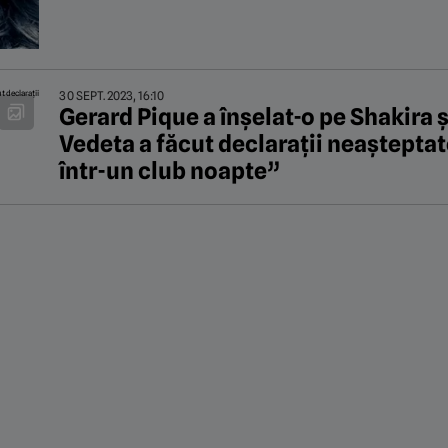
30 SEPT. 2023, 16:10
Gerard Pique a înșelat-o pe Shakira ș
Vedeta a făcut declarații neaștept
într-un club noapte”