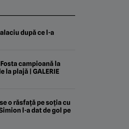
Balaciu după ce l-a
! Fosta campioană la
e la plajă | GALERIE
se o răsfață pe soția cu
Simion l-a dat de gol pe