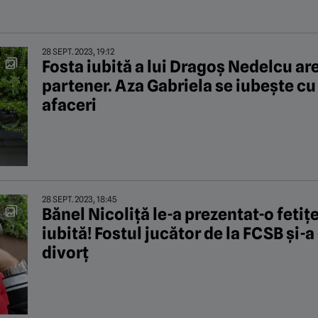
28 SEPT. 2023, 19:12
Fosta iubită a lui Dragoș Nedelcu ar
partener. Aza Gabriela se iubește c
afaceri
28 SEPT. 2023, 18:45
Bănel Nicoliţă le-a prezentat-o fetițe
iubită! Fostul jucător de la FCSB și-a
divorț