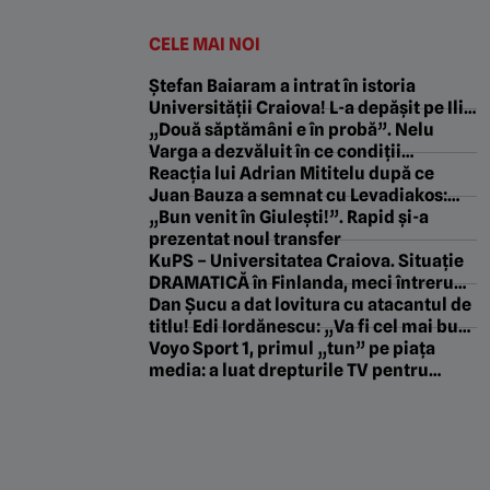
CELE MAI NOI
Ștefan Baiaram a intrat în istoria
Universității Craiova! L-a depășit pe Ilie
Balaci și îl vânează pe Sorin Cârțu
„Două săptămâni e în probă”. Nelu
Varga a dezvăluit în ce condiții
semnează Billel Omrani cu CFR Cluj
Reacția lui Adrian Mititelu după ce
Juan Bauza a semnat cu Levadiakos:
„Am somat clubul grec!”
„Bun venit în Giulești!”. Rapid și-a
prezentat noul transfer
KuPS – Universitatea Craiova. Situație
DRAMATICĂ în Finlanda, meci întrerupt
în minutul 90! Ambulanța intră pe teren
Dan Șucu a dat lovitura cu atacantul de
pentru jucătorul prăbușit din senin!
titlu! Edi Iordănescu: „Va fi cel mai bun
Cronica LIVE
din România!”
Voyo Sport 1, primul „tun” pe piața
media: a luat drepturile TV pentru
competițiile lui David Popovici