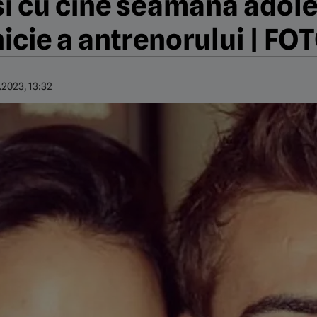
și cu cine seamănă adol
icie a antrenorului | FO
.2023, 13:32