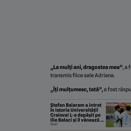
„La mulţi ani, dragostea mea”
, a
transmis fiice sale Adriana.
„Îţi mulţumesc, tată”,
a fost răsp
Ștefan Baiaram a intrat
în istoria Universității
Craiova! L-a depășit pe
Ilie Balaci și îl vânează pe
Sorin Cârțu
19:47