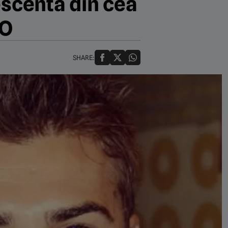
escenta din cea
TO
SHARE: