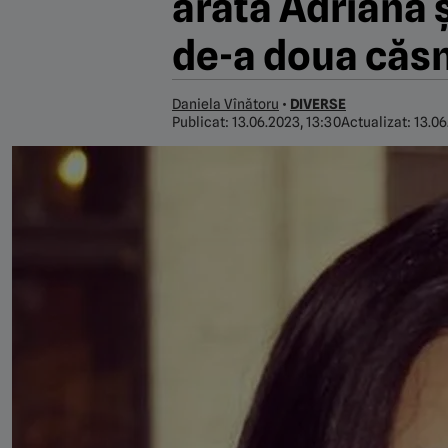
arată Adriana 
de-a doua căsn
Daniela Vînătoru
•
DIVERSE
Publicat:
13.06.2023, 13:30
Actualizat:
13.06