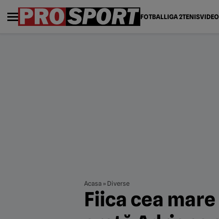
FOTBAL
LIGA 2
TENIS
VIDEO
Acasa
»
Diverse
Fiica cea mare 