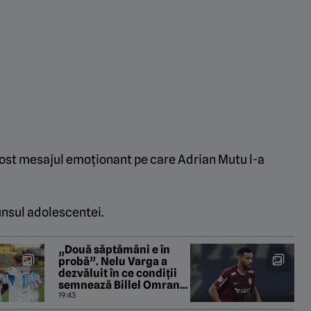
 fost mesajul emoţionant pe care Adrian Mutu l-a
unsul adolescentei.
„Două săptămâni e în
probă”. Nelu Varga a
dezvăluit în ce condiții
semnează Billel Omrani
cu CFR Cluj
19:43