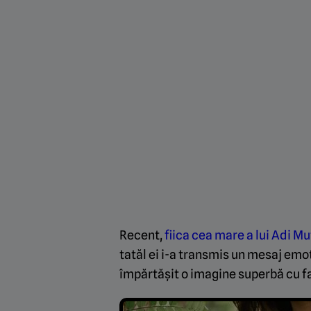
Recent,
fiica cea mare a lui Adi M
tatăl ei i-a transmis un mesaj em
împărtășit o imagine superbă cu fa