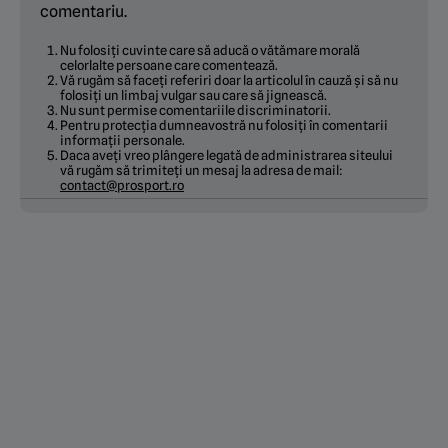
comentariu.
Nu folosiți cuvinte care să aducă o vătămare morală
celorlalte persoane care comentează.
Vă rugăm să faceți referiri doar la articolul în cauză și să nu
folosiți un limbaj vulgar sau care să jignească.
Nu sunt permise comentariile discriminatorii.
Pentru protecția dumneavostră nu folosiți în comentarii
informații personale.
Daca aveți vreo plângere legată de administrarea siteului
vă rugăm să trimiteți un mesaj la adresa de mail:
contact@prosport.ro