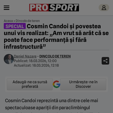
Acasa
»
Dincolo de teren
Cosmin Candoi și povestea
SPECIAL
unui vis realizat: „Am vrut să arăt că se
poate face performanță și fără
infrastructură”
Daniel Nazare
•
DINCOLO DE TEREN
Publicat:
18.03.2026, 12:00
Actualizat:
18.03.2026, 12:18
Adaugă-ne ca sursă
Urmărește-ne în
preferată
Discover
Cosmin Candoi reprezintă una dintre cele mai
spectaculoase apariții din paraclimbingul