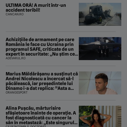
ULTIMA ORĂ! A murit într-un
accident teribil!
CANCAN.RO
Achizițiile de armament pe care
România le face cu Ucraina prin
programul SAFE, criticate de un
expert în securitate: „Nu știm ce
arme ne trebuie”
ADEVARUL.RO
Marius Măldărăşanu a susţinut că
Andrei Nicolescu a încercat să-l
păcălească, iar preşedintele lui
Dinamo i-a dat replica: ”Asta a
fost istoria”
ORANGESPORT
Alina Pușcău, mărturisire
sfâșietoare înainte de operație. A
fost diagnosticată cu cancer la
sân în metastază: „Este singurul
CE SE ÎNTÂMPLĂ, DOCTORE?