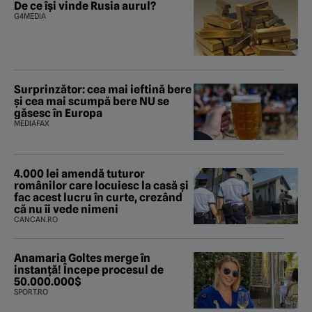
rezultat rușinos în Ghencea
De ce își vinde Rusia aurul?
G4MEDIA
Surprinzător: cea mai ieftină bere
și cea mai scumpă bere NU se
găsesc în Europa
MEDIAFAX
4.000 lei amendă tuturor
românilor care locuiesc la casă și
fac acest lucru în curte, crezând
că nu îi vede nimeni
CANCAN.RO
Anamaria Goltes merge în
instanță! Începe procesul de
50.000.000$
SPORT.RO