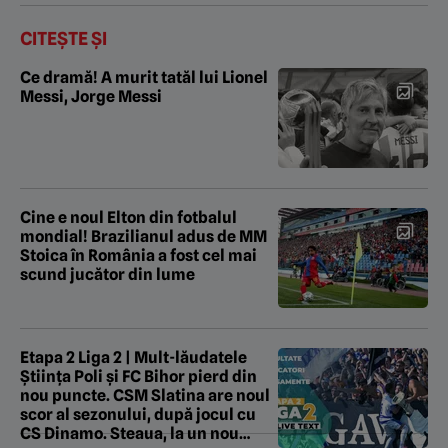
CITEȘTE ȘI
Ce dramă! A murit tatăl lui Lionel
Messi, Jorge Messi
Cine e noul Elton din fotbalul
mondial! Brazilianul adus de MM
Stoica în România a fost cel mai
scund jucător din lume
Etapa 2 Liga 2 | Mult-lăudatele
Știința Poli și FC Bihor pierd din
nou puncte. CSM Slatina are noul
scor al sezonului, după jocul cu
CS Dinamo. Steaua, la un nou