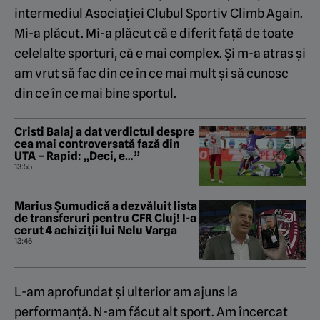
intermediul Asociației Clubul Sportiv Climb Again.
Mi-a plăcut. Mi-a plăcut că e diferit față de toate
celelalte sporturi, că e mai complex. Și m-a atras și
am vrut să fac din ce în ce mai mult și să cunosc
din ce în ce mai bine sportul.
Cristi Balaj a dat verdictul despre
cea mai controversată fază din
UTA – Rapid: „Deci, e…”
13:55
Marius Șumudică a dezvăluit lista
de transferuri pentru CFR Cluj! I-a
cerut 4 achiziții lui Nelu Varga
13:46
L-am aprofundat și ulterior am ajuns la
performanță. N-am făcut alt sport. Am încercat