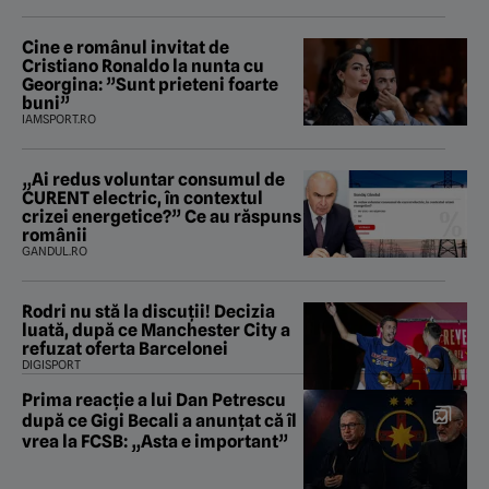
Cine e românul invitat de
Cristiano Ronaldo la nunta cu
Georgina: ”Sunt prieteni foarte
buni”
IAMSPORT.RO
„Ai redus voluntar consumul de
CURENT electric, în contextul
crizei energetice?” Ce au răspuns
românii
GANDUL.RO
Rodri nu stă la discuții! Decizia
luată, după ce Manchester City a
refuzat oferta Barcelonei
DIGISPORT
Prima reacție a lui Dan Petrescu
după ce Gigi Becali a anunțat că îl
vrea la FCSB: „Asta e important”