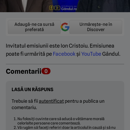
Adaugă-ne ca sursă
Urmărește-ne în
preferată
Discover
Invitatul emisiunii este Ion Cristoiu. Emisiunea
poate fi urmărită pe
Facebook
și
YouTube
Gândul.
Comentarii
0
LASĂ UN RĂSPUNS
Trebuie să fii
autentificat
pentru a publica un
comentariu.
Nu folosiți cuvinte care să aducă o vătămare morală
celorlalte persoane care comentează.
Vă rugăm să faceți referiri doar la articolul în cauză și să nu