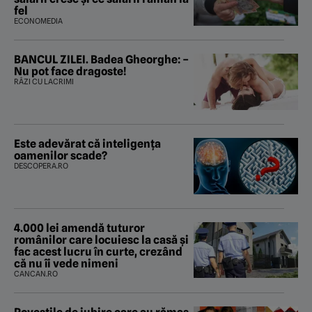
fel
ECONOMEDIA
BANCUL ZILEI. Badea Gheorghe: –
Nu pot face dragoste!
RÂZI CU LACRIMI
Este adevărat că inteligența
oamenilor scade?
DESCOPERA.RO
4.000 lei amendă tuturor
românilor care locuiesc la casă și
fac acest lucru în curte, crezând
că nu îi vede nimeni
CANCAN.RO