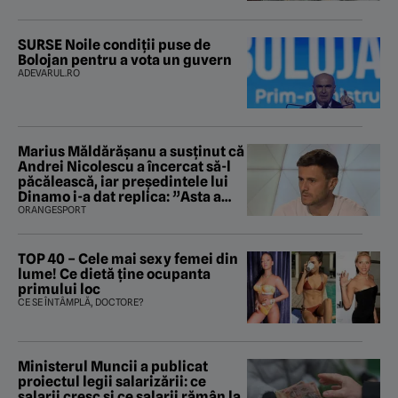
București. Pe ce dată ninge
SURSE Noile condiții puse de
Bolojan pentru a vota un guvern
ADEVARUL.RO
Marius Măldărăşanu a susţinut că
Andrei Nicolescu a încercat să-l
păcălească, iar preşedintele lui
Dinamo i-a dat replica: ”Asta a
fost istoria”
ORANGESPORT
TOP 40 – Cele mai sexy femei din
lume! Ce dietă ține ocupanta
primului loc
CE SE ÎNTÂMPLĂ, DOCTORE?
Ministerul Muncii a publicat
proiectul legii salarizării: ce
salarii cresc și ce salarii rămân la