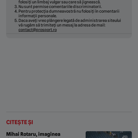
folosiți un limbaj vulgar sau care să jignească.
Nu sunt permise comentariile discriminatorii.
Pentru protecția dumneavostră nu folosiți în comentarii
informații personale.
Daca aveți vreo plângere legată de administrarea siteului
vă rugăm să trimiteți un mesaj la adresa de mail:
contact@prosport.ro
CITEȘTE ȘI
Mihai Rotaru, imaginea