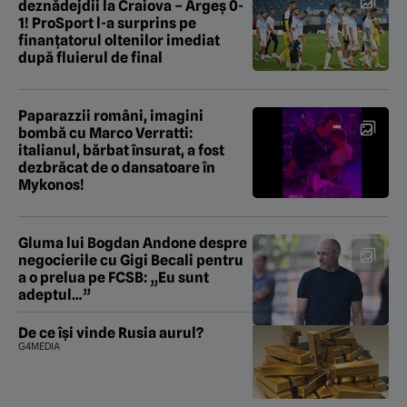
deznădejdii la Craiova – Argeș 0-
1! ProSport l-a surprins pe
finanțatorul oltenilor imediat
după fluierul de final
Paparazzii români, imagini
bombă cu Marco Verratti:
italianul, bărbat însurat, a fost
dezbrăcat de o dansatoare în
Mykonos!
Gluma lui Bogdan Andone despre
negocierile cu Gigi Becali pentru
a o prelua pe FCSB: „Eu sunt
adeptul…”
De ce își vinde Rusia aurul?
G4MEDIA