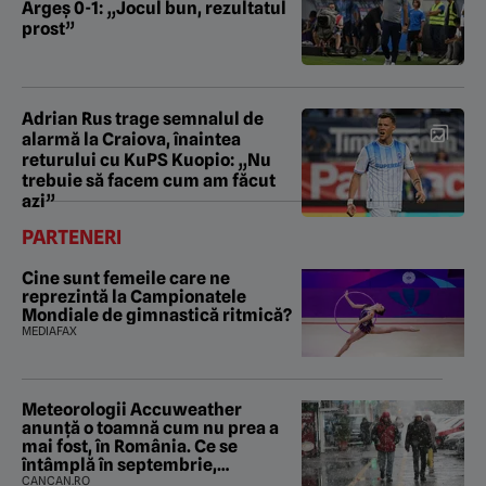
Argeș 0-1: „Jocul bun, rezultatul
prost”
Adrian Rus trage semnalul de
alarmă la Craiova, înaintea
returului cu KuPS Kuopio: „Nu
trebuie să facem cum am făcut
azi”
PARTENERI
Cine sunt femeile care ne
reprezintă la Campionatele
Mondiale de gimnastică ritmică?
MEDIAFAX
Meteorologii Accuweather
anunță o toamnă cum nu prea a
mai fost, în România. Ce se
întâmplă în septembrie,
octombrie și noiembrie 2026, în
CANCAN.RO