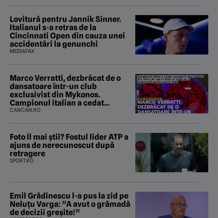
Lovitură pentru Jannik Sinner.
Italianul s-a retras de la
Cincinnati Open din cauza unei
accidentări la genunchi
MEDIAFAX
Marco Verratti, dezbrăcat de o
dansatoare într-un club
exclusivist din Mykonos.
Campionul italian a cedat
complet în fața ispitei!
CANCAN.RO
Foto Îl mai știi? Fostul lider ATP a
ajuns de nerecunoscut după
retragere
SPORT.RO
Emil Grădinescu l-a pus la zid pe
Neluțu Varga: ”A avut o grămadă
de decizii greșite!”