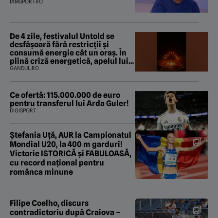
IAMSPORT.RO
De 4 zile, festivalul Untold se
desfășoară fără restricții și
consumă energie cât un oraș. În
plină criză energetică, apelul lui
Bolojan de economisire a energiei
GANDUL.RO
nu s-a auzit la Cluj, în orașul
condus de colegul de partid, Emil
Boc
Ce ofertă: 115.000.000 de euro
pentru transferul lui Arda Guler!
DIGISPORT
Ștefania Uță, AUR la Campionatul
Mondial U20, la 400 m garduri!
Victorie ISTORICĂ și FABULOASĂ,
cu record național pentru
românca minune
Filipe Coelho, discurs
contradictoriu după Craiova –