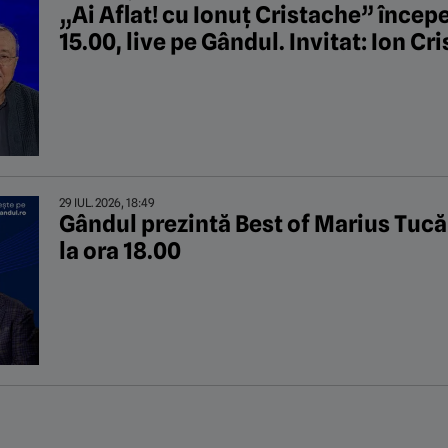
„Ai Aflat! cu Ionuț Cristache” începe 
15.00, live pe Gândul. Invitat: Ion Cr
29 IUL. 2026, 18:49
Gândul prezintă Best of Marius Tucă S
la ora 18.00