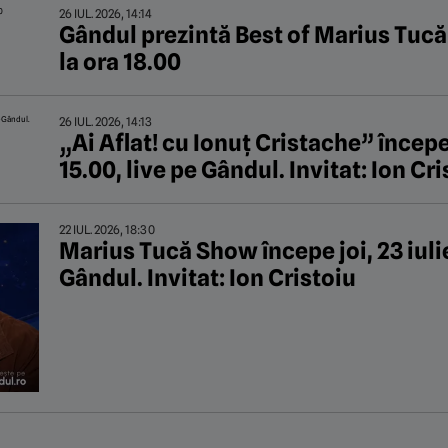
26 IUL. 2026, 14:14
Gândul prezintă Best of Marius Tucă S
la ora 18.00
26 IUL. 2026, 14:13
„Ai Aflat! cu Ionuț Cristache” începe l
15.00, live pe Gândul. Invitat: Ion Cr
22 IUL. 2026, 18:30
Marius Tucă Show începe joi, 23 iulie,
Gândul. Invitat: Ion Cristoiu