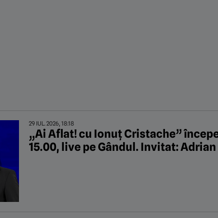
29 IUL. 2026, 18:18
„Ai Aflat! cu Ionuț Cristache” începe j
15.00, live pe Gândul. Invitat: Adria