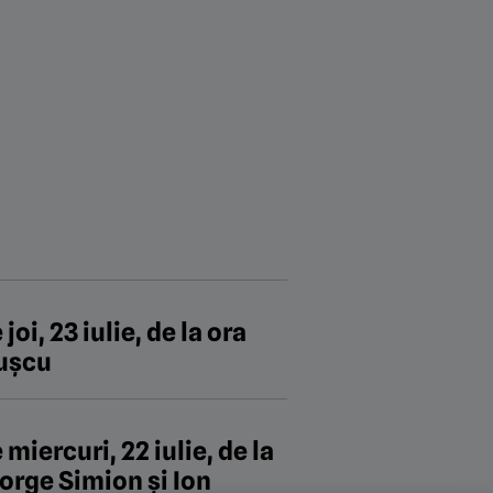
oi, 23 iulie, de la ora
Bușcu
miercuri, 22 iulie, de la
eorge Simion şi Ion