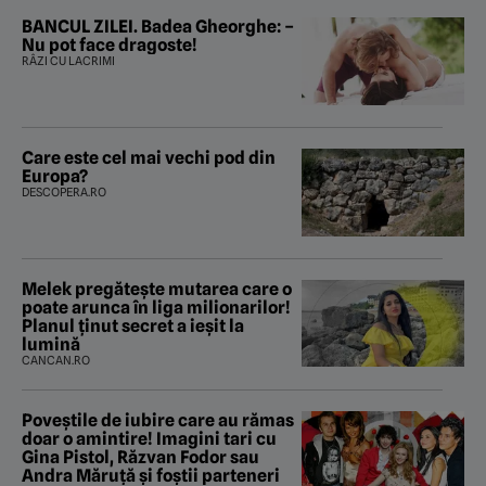
BANCUL ZILEI. Badea Gheorghe: –
Nu pot face dragoste!
RÂZI CU LACRIMI
Care este cel mai vechi pod din
Europa?
DESCOPERA.RO
Melek pregătește mutarea care o
poate arunca în liga milionarilor!
Planul ținut secret a ieșit la
lumină
CANCAN.RO
Poveştile de iubire care au rămas
doar o amintire! Imagini tari cu
Gina Pistol, Răzvan Fodor sau
Andra Măruţă şi foştii parteneri