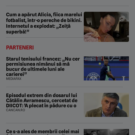
Cum a apărut Alicia, fiica marelui
fotbalist, într-o pereche de bikini.
Internetul a explodat: „Zeiță
superbă!”
PARTENERI
Starul tenisului francez: „Nu cer
permisiunea nimănui să mă
bucur de ultimele luni ale
carierei”
MEDIAFAX
Episodul extrem din dosarul lui
Cătălin Avramescu, cercetat de
DIICOT: 'A plecat în pădure cu o
CANCAN.RO
Ce s-a ales de membrii celei mai