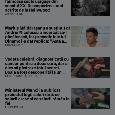
faimoase secte ucigașe din
secolul XX. Descoperirea unei
actrițe de la Hollywood
ADEVARUL.RO
Marius Măldărăşanu a susţinut că
Andrei Nicolescu a încercat să-l
păcălească, iar preşedintele lui
Dinamo i-a dat replica: ”Asta a
fost istoria”
ORANGESPORT
Vedeta celebră, diagnosticată cu
cancer pentru a doua oară, dar a
ales să păstreze totul secret.
Boala a fost descoperită la un
control de rutină
CE SE ÎNTÂMPLĂ, DOCTORE?
Ministerul Muncii a publicat
proiectul legii salarizării: ce
salarii cresc și ce salarii rămân la
fel
ECONOMEDIA