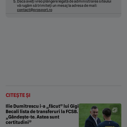
Daca aveți vreo plângere legată de administrarea siteului
vă rugăm să trimiteți un mesaj la adresa de mail:
contact@prosport.ro
CITEȘTE ȘI
Ilie Dumitrescu i-a „făcut” lui Gigi
Becali lista de transferuri la FCSB.
„Gândește-te. Astea sunt
certitudini”