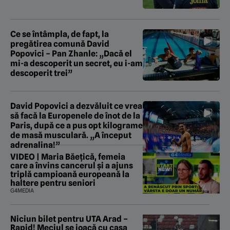
Ce se întâmpla, de fapt, la
pregătirea comună David
Popovici – Pan Zhanle: „Dacă el
mi-a descoperit un secret, eu i-am
descoperit trei”
David Popovici a dezvăluit ce vrea
să facă la Europenele de înot de la
Paris, după ce a pus opt kilograme
de masă musculară. „A început
adrenalina!”
VIDEO | Maria Băețică, femeia
care a învins cancerul și a ajuns
triplă campioană europeană la
haltere pentru seniori
G4MEDIA
Niciun bilet pentru UTA Arad –
Rapid! Meciul se joacă cu casa