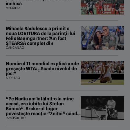
închisă
MEDIAFAX
Mihaela Rădulescu a primit o
nouă LOVITURĂ de la părinții lui
Felix Baumgartner: 'Am fost
ȘTEARSĂ complet din
CANCAN.RO
Numărul 11 mondial explică unde
greșește WTA: „Scade nivelul de
joc!"
SPORT.RO
”Pe Nadia am întâlnit-o la mine
acasă, era iubita lui Ștefan
Bănică”. Brokerul fugar
povestește reacția ”Zeiței” când
i-a intrat în baie
IAMSPORT.RO