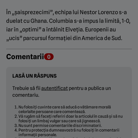
În „șaisprezecimi”, echipa lui Nestor Lorenzo s-a
duelat cu Ghana. Columbia s-a impus la limită, 1-0,
iar în „optimi” a întâlnit Elveția. Europenii au
„ucis” parcursul formației din America de Sud.
Comentarii
0
LASĂ UN RĂSPUNS
Trebuie să fii
autentificat
pentru a publica un
comentariu.
Nu folosiți cuvinte care să aducă o vătămare morală
celorlalte persoane care comentează.
Vă rugăm să faceți referiri doar la articolul în cauză și să nu
folosiți un limbaj vulgar sau care să jignească.
Nu sunt permise comentariile discriminatorii.
Pentru protecția dumneavostră nu folosiți în comentarii
informații personale.