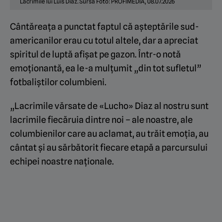
Lacrimile lui Luis Diaz. Sursa Foto: PROFIMEDIA, 08.07.2026
Cântăreața a punctat faptul că așteptările sud-
americanilor erau cu totul altele, dar a apreciat
spiritul de luptă afișat pe gazon. Într-o notă
emoționantă, ea le-a mulțumit „din tot sufletul”
fotbaliștilor columbieni.
„Lacrimile vărsate de «Lucho» Diaz al nostru sunt
lacrimile fiecăruia dintre noi – ale noastre, ale
columbienilor care au aclamat, au trăit emoția, au
cântat și au sărbătorit fiecare etapă a parcursului
echipei noastre naționale.