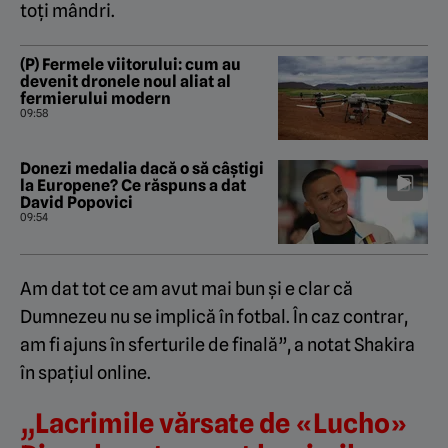
toți mândri.
(P) Fermele viitorului: cum au
devenit dronele noul aliat al
fermierului modern
09:58
Donezi medalia dacă o să câștigi
la Europene? Ce răspuns a dat
David Popovici
09:54
Am dat tot ce am avut mai bun și e clar că
Dumnezeu nu se implică în fotbal. În caz contrar,
am fi ajuns în sferturile de finală”, a notat Shakira
în spațiul online.
„Lacrimile vărsate de «Lucho»