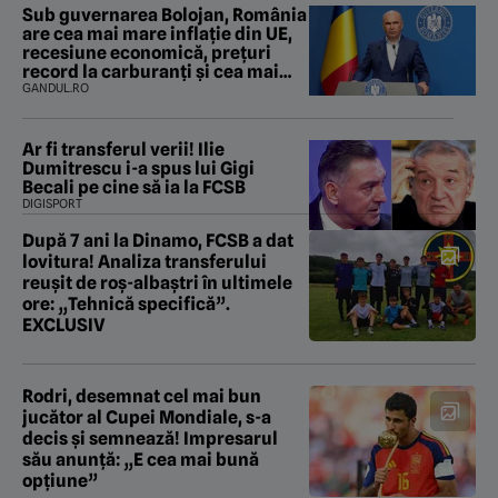
Sub guvernarea Bolojan, România
are cea mai mare inflație din UE,
recesiune economică, prețuri
record la carburanți și cea mai
gravă criză energetică de la
GANDUL.RO
Revoluție încoace. Cum se apără
premierul, întrebat de Gândul
dacă își cere scuze
Ar fi transferul verii! Ilie
Dumitrescu i-a spus lui Gigi
Becali pe cine să ia la FCSB
DIGISPORT
După 7 ani la Dinamo, FCSB a dat
lovitura! Analiza transferului
reușit de roș-albaștri în ultimele
ore: „Tehnică specifică”.
EXCLUSIV
Rodri, desemnat cel mai bun
jucător al Cupei Mondiale, s-a
decis și semnează! Impresarul
său anunță: „E cea mai bună
opțiune”