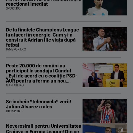
reacționat imediat
SPORT.RO
De la finalele Champions League
la afaceri în energie. Cum și-a
construit Adrian Ilie viața după
fotbal
IAMSPORT.RO
Peste 20.000 de români au
participat la sondajul Gândul
„Ești de acord cu o coaliție PSD-
AUR pentru a forma un nou
Guvern și a încheia criza
GANDUL.RO
politică?”. Rezultatul a fost
surprinzător
Se încheie "telenovela" verii!
Julian Alvarez a ales
DIGISPORT
Neverosimil pentru Universitatea
Craiova în Europa League! Din ce