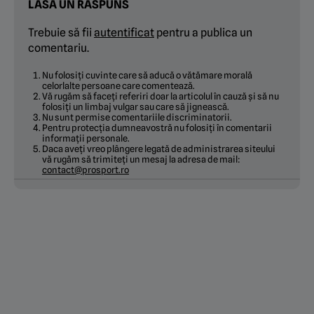
LASĂ UN RĂSPUNS
Trebuie să fii
autentificat
pentru a publica un
comentariu.
Nu folosiți cuvinte care să aducă o vătămare morală
celorlalte persoane care comentează.
Vă rugăm să faceți referiri doar la articolul în cauză și să nu
folosiți un limbaj vulgar sau care să jignească.
Nu sunt permise comentariile discriminatorii.
Pentru protecția dumneavostră nu folosiți în comentarii
informații personale.
Daca aveți vreo plângere legată de administrarea siteului
vă rugăm să trimiteți un mesaj la adresa de mail:
contact@prosport.ro