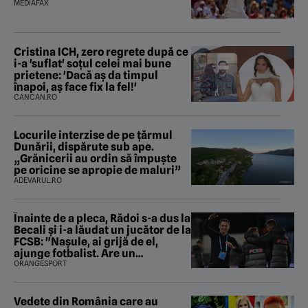
MEDIAFAX
Cristina ICH, zero regrete după ce
i-a 'suflat' soțul celei mai bune
prietene: 'Dacă aș da timpul
înapoi, aș face fix la fel!'
CANCAN.RO
Locurile interzise de pe țărmul
Dunării, dispărute sub ape.
„Grănicerii au ordin să împuște
pe oricine se apropie de maluri”
ADEVARUL.RO
Înainte de a pleca, Rădoi s-a dus la
Becali şi i-a lăudat un jucător de la
FCSB: "Naşule, ai grijă de el,
ajunge fotbalist. Are un
parametru unde se apropie de
ORANGESPORT
Ronaldo"
Vedete din România care au