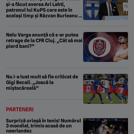
și-a făcut averea Ari Lahti,
patronul lui KuPS care este în
același timp și Răzvan Burleanu al
Finlandei
Nelu Varga anunță că s-ar putea
retrage de la CFR Cluj. „Cât să mai
pierd bani?”
Nu i-a luat mult să fie criticat de
Gigi Becali. „Joacă la
miștocăreală”
PARTENERI
Surpriză uriașă în tenis! Numărul
3 mondial, trimis acasă de un
neerlandez