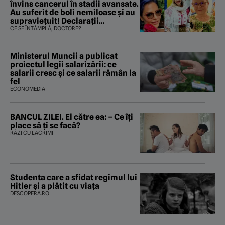
învins cancerul în stadii avansate.
Au suferit de boli nemiloase şi au
supravieţuit! Declarații
sfâșietoare
CE SE ÎNTÂMPLĂ, DOCTORE?
Ministerul Muncii a publicat
proiectul legii salarizării: ce
salarii cresc și ce salarii rămân la
fel
ECONOMEDIA
BANCUL ZILEI. El către ea: – Ce îți
place să ți se facă?
RÂZI CU LACRIMI
Studenta care a sfidat regimul lui
Hitler și a plătit cu viața
DESCOPERA.RO