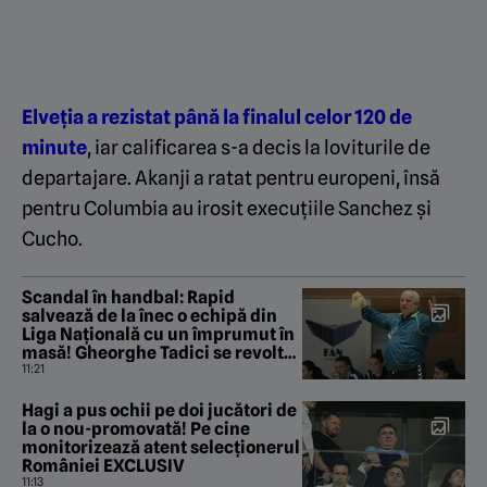
Elveția a rezistat până la finalul celor 120 de
minute
, iar calificarea s-a decis la loviturile de
departajare. Akanji a ratat pentru europeni, însă
pentru Columbia au irosit execuțiile Sanchez și
Cucho.
Scandal în handbal: Rapid
salvează de la înec o echipă din
Liga Națională cu un împrumut în
masă! Gheorghe Tadici se revoltă:
„Nu este normal”. EXCLUSIV
11:21
Hagi a pus ochii pe doi jucători de
la o nou-promovată! Pe cine
monitorizează atent selecționerul
României EXCLUSIV
11:13