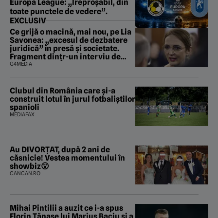
Europa League: „Ireproșabil, din
toate punctele de vedere”.
EXCLUSIV
Ce grijă o macină, mai nou, pe Lia
Savonea: „excesul de dezbatere
juridică” în presă și societate.
Fragment dintr-un interviu de
promovare la Înalta Curte (VIDEO)
G4MEDIA
Clubul din România care și-a
construit lotul în jurul fotbaliștilor
spanioli
MEDIAFAX
Au DIVORȚAT, după 2 ani de
căsnicie! Vestea momentului în
showbiz😮
CANCAN.RO
Mihai Pintilii a auzit ce i-a spus
Florin Tănase lui Marius Baciu și a