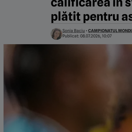
calificarea în
plătit pentru a
Sonia Baciu
•
CAMPIONATUL MONDI
Publicat:
08.07.2026, 10:07