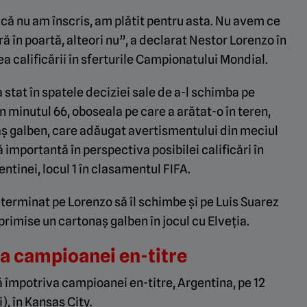
acă nu am înscris, am plătit pentru asta. Nu avem ce
ă în poartă, alteori nu”, a declarat Nestor Lorenzo în
a calificării în sferturile Campionatului Mondial.
a stat în spatele deciziei sale de a-l schimba pe
în minutul 66, oboseala pe care a arătat-o în teren,
naș galben, care adăugat avertismentului din meciul
importantă în perspectiva posibilei calificări în
entinei, locul 1 în clasamentul FIFA.
eterminat pe Lorenzo să îl schimbe și pe Luis Suarez
 primise un cartonaș galben în jocul cu Elveția.
va campioanei en-titre
acă împotriva campioanei en-titre, Argentina, pe 12
), în Kansas City.