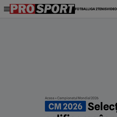
FOTBAL
LIGA 2
TENIS
VIDEO
Acasa
»
Campionatul Mondial 2026
Selecț
CM 2026