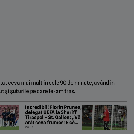
tat ceva mai mult în cele 90 de minute, având în
t și șuturile pe care le-am tras.
Incredibil! Florin Prunea,
delegat UEFA la Sheriff
Tiraspol – St. Gallen: „Vă
arăt ceva frumos! E ce
trebuie, Fratello?”
23:57