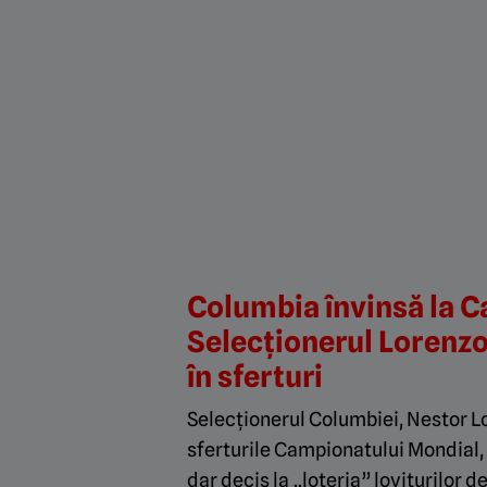
Columbia învinsă la 
Selecționerul Lorenzo 
în sferturi
Selecționerul Columbiei, Nestor Lore
sferturile Campionatului Mondial,
dar decis la „loteria” loviturilor d