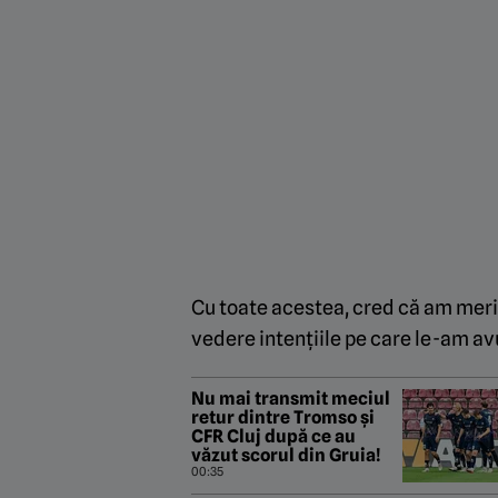
Cu toate acestea, cred că am meri
vedere intențiile pe care le-am avu
Nu mai transmit meciul
retur dintre Tromso și
CFR Cluj după ce au
văzut scorul din Gruia!
00:35