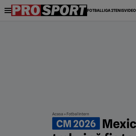
FOTBAL
LIGA 2
TENIS
VIDEO
Acasa
»
Fotbal Intern
Mexic 
CM 2026