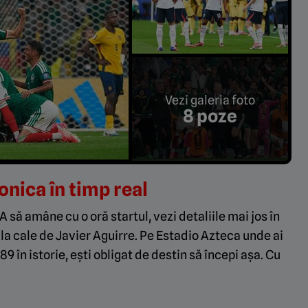
Vezi galeria foto
8 poze
onica în timp real
A să amâne cu o oră startul, vezi detaliile mai jos în
 la cale de Javier Aguirre. Pe Estadio Azteca unde ai
89 în istorie, ești obligat de destin să începi așa. Cu