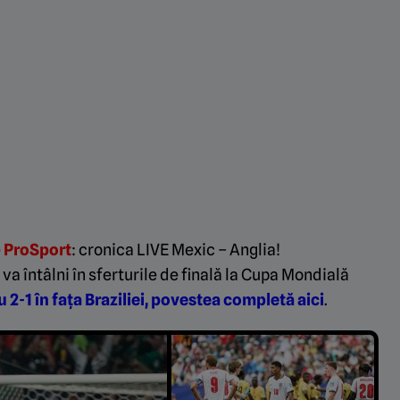
e
ProSport
: cronica LIVE Mexic – Anglia!
a întâlni în sferturile de finală la Cupa Mondială
 2-1 în fața Braziliei, povestea completă aici
.