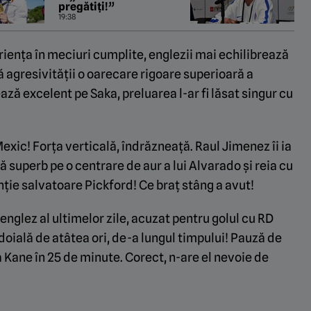
pregătiți!”
19:38
riența în meciuri cumplite, englezii mai echilibrează
ă agresivității o oarecare rigoare superioară a
ează excelent pe Saka, preluarea l-ar fi lăsat singur cu
exic! Forța verticală, îndrăzneață. Raul Jimenez îi ia
ă superb pe o centrare de aur a lui Alvarado și reia cu
enție salvatoare Pickford! Ce braț stâng a avut!
 englez al ultimelor zile, acuzat pentru golul cu RD
doială de atâtea ori, de-a lungul timpului! Pauză de
a Kane în 25 de minute. Corect, n-are el nevoie de