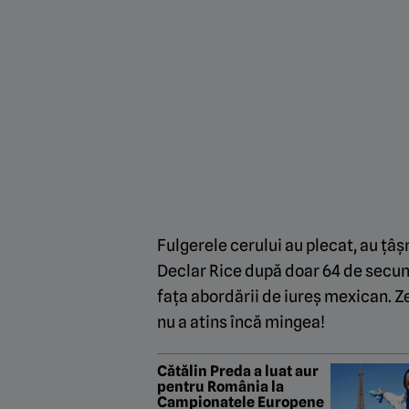
Fulgerele cerului au plecat, au țâ
Declar Rice după doar 64 de secund
fața abordării de iureș mexican. Z
nu a atins încă mingea!
Cătălin Preda a luat aur
pentru România la
Campionatele Europene