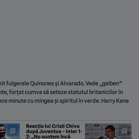
șnit fulgerele Quinones și Alvarado. Vede „galben”
e, forțat cumva să seteze statutul britanicilor în
ece minute cu mingea și spiritul în verde. Harry Kane
Reacția lui Cristi Chivu
după Juventus – Inter 1-
2: „Nu suntem încă