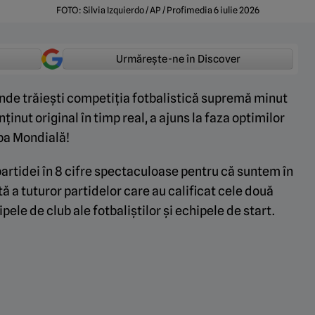
FOTO: Silvia Izquierdo / AP / Profimedia 6 iulie 2026
Urmărește-ne în Discover
unde trăiești competiția fotbalistică supremă minut
nținut original în timp real, a ajuns la faza optimilor
upa Mondială!
partidei în 8 cifre spectaculoase pentru că suntem în
ă a tuturor partidelor care au calificat cele două
ipele de club ale fotbaliștilor și echipele de start.