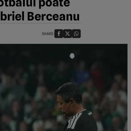
fotbalul poate
abriel Berceanu
SHARE: