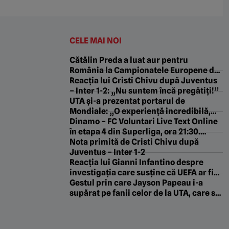
CELE MAI NOI
Cătălin Preda a luat aur pentru
România la Campionatele Europene de
Natație
Reacția lui Cristi Chivu după Juventus
– Inter 1-2: „Nu suntem încă pregătiți!”
UTA și-a prezentat portarul de
Mondiale: „O experiență incredibilă,
sunt mai matur și mai puternic”
Dinamo – FC Voluntari Live Text Online
în etapa 4 din Superliga, ora 21:30.
Echipele probabile. Meci tare pe „Arcul
Nota primită de Cristi Chivu după
de Triumf”
Juventus – Inter 1-2
Reacția lui Gianni Infantino despre
investigația care susține că UEFA ar fi
plătit o presupusă amantă a lui
Gestul prin care Jayson Papeau i-a
supărat pe fanii celor de la UTA, care s-
au referit, indirect, și la Adi Mihalcea:
„Cerem doar respect pentru prezent!”