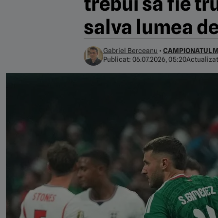
trebui să fie t
salva lumea de
Gabriel Berceanu
•
CAMPIONATUL M
Publicat:
06.07.2026, 05:20
Actualiza