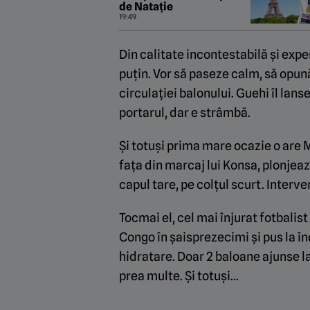
de Natație
19:49
Din calitate incontestabilă și expe
puțin. Vor să paseze calm, să opun
circulației balonului. Guehi îl lans
portarul, dar e strâmbă.
Și totuși prima mare ocazie o are M
fața din marcaj lui Konsa, plonjeaz
capul tare, pe colțul scurt. Interv
Tocmai el, cel mai înjurat fotbalist
Congo în șaisprezecimi și pus la în
hidratare. Doar 2 baloane ajunse l
prea multe. Și totuși…