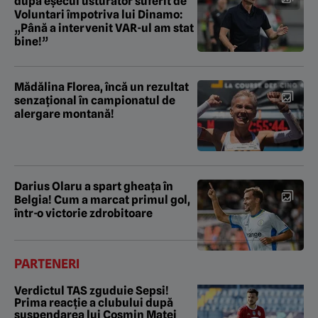
după eșecul usturător suferit de
Voluntari împotriva lui Dinamo:
„Până a intervenit VAR-ul am stat
bine!”
Mădălina Florea, încă un rezultat
senzațional în campionatul de
alergare montană!
Darius Olaru a spart gheața în
Belgia! Cum a marcat primul gol,
într-o victorie zdrobitoare
PARTENERI
Verdictul TAS zguduie Sepsi!
Prima reacție a clubului după
suspendarea lui Cosmin Matei