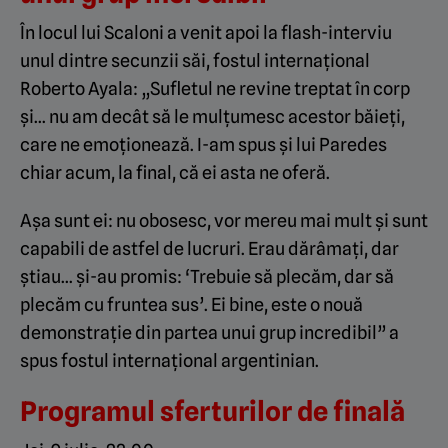
În locul lui Scaloni a venit apoi la flash-interviu
unul dintre secunzii săi, fostul internațional
Roberto Ayala: „Sufletul ne revine treptat în corp
și… nu am decât să le mulțumesc acestor băieți,
care ne emoționează. I-am spus și lui Paredes
chiar acum, la final, că ei asta ne oferă.
Așa sunt ei: nu obosesc, vor mereu mai mult și sunt
capabili de astfel de lucruri. Erau dărâmați, dar
știau… și-au promis: ‘Trebuie să plecăm, dar să
plecăm cu fruntea sus’. Ei bine, este o nouă
demonstrație din partea unui grup incredibil” a
spus fostul internațional argentinian.
Programul sferturilor de finală