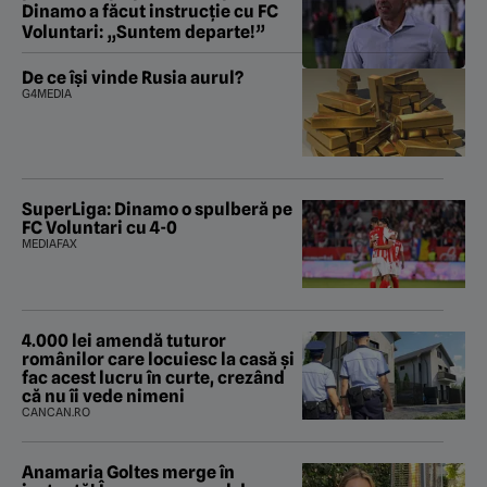
Dinamo a făcut instrucție cu FC
Voluntari: „Suntem departe!”
De ce își vinde Rusia aurul?
G4MEDIA
SuperLiga: Dinamo o spulberă pe
FC Voluntari cu 4-0
MEDIAFAX
4.000 lei amendă tuturor
românilor care locuiesc la casă și
fac acest lucru în curte, crezând
că nu îi vede nimeni
CANCAN.RO
Anamaria Goltes merge în