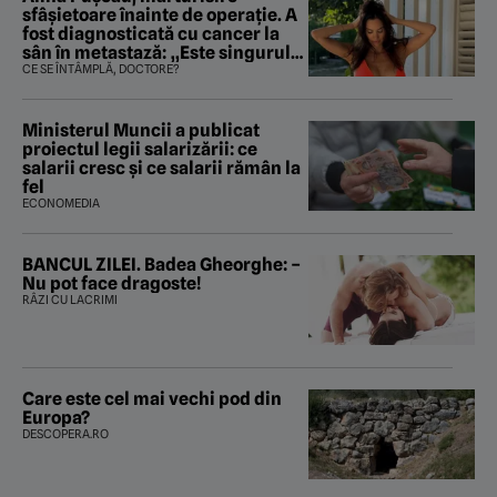
sfâșietoare înainte de operație. A
fost diagnosticată cu cancer la
sân în metastază: „Este singurul
tratament care o să mă ajute să
CE SE ÎNTÂMPLĂ, DOCTORE?
îmi salvez viața”
Ministerul Muncii a publicat
proiectul legii salarizării: ce
salarii cresc și ce salarii rămân la
fel
ECONOMEDIA
BANCUL ZILEI. Badea Gheorghe: –
Nu pot face dragoste!
RÂZI CU LACRIMI
Care este cel mai vechi pod din
Europa?
DESCOPERA.RO