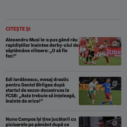
CITEȘTE ȘI
Alexandru Musi le-a pus gând rău
rapidiștilor înaintea derby-ului de
săptămâna viitoare: „O să fie
foc!”
Edi Iordănescu, mesaj drastic
pentru Daniel Bîrligea după
startul de sezon dezastruos la
FCSB: „Asta trebuie să înțeleagă,
înainte de orice!”
Nuno Campos își ține jucătorii cu
picioarele pe pământ după ce