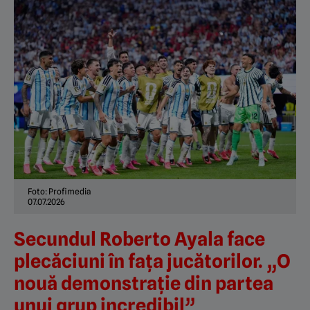
Foto: Profimedia
07.07.2026
Secundul Roberto Ayala face
plecăciuni în fața jucătorilor. „O
nouă demonstrație din partea
unui grup incredibil”