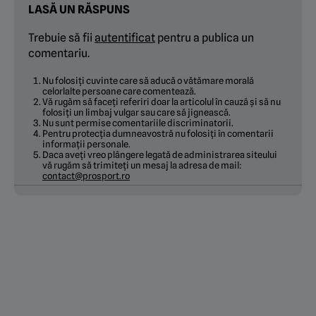
LASĂ UN RĂSPUNS
Trebuie să fii
autentificat
pentru a publica un
comentariu.
Nu folosiți cuvinte care să aducă o vătămare morală
celorlalte persoane care comentează.
Vă rugăm să faceți referiri doar la articolul în cauză și să nu
folosiți un limbaj vulgar sau care să jignească.
Nu sunt permise comentariile discriminatorii.
Pentru protecția dumneavostră nu folosiți în comentarii
informații personale.
Daca aveți vreo plângere legată de administrarea siteului
vă rugăm să trimiteți un mesaj la adresa de mail:
contact@prosport.ro