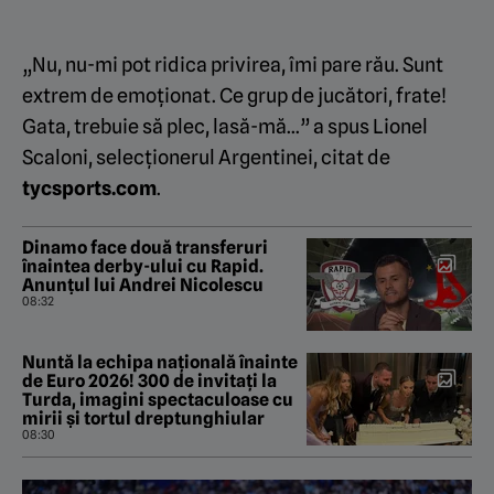
„Nu, nu-mi pot ridica privirea, îmi pare rău. Sunt
extrem de emoționat. Ce grup de jucători, frate!
Gata, trebuie să plec, lasă-mă…” a spus Lionel
Scaloni, selecționerul Argentinei, citat de
tycsports.com
.
Dinamo face două transferuri
înaintea derby-ului cu Rapid.
Anunțul lui Andrei Nicolescu
08:32
Nuntă la echipa națională înainte
de Euro 2026! 300 de invitați la
Turda, imagini spectaculoase cu
mirii și tortul dreptunghiular
08:30