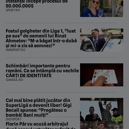
instanță! Începe procesul de
50.000.000$
SPORT.RO
Fostul golgheter din Liga 1, ”luat
pe sus” de oamenii lui Rinat
Ahmetov: ”M-a băgat într-o dubă
și mi-a zis să semnez!”
IAMSPORT.RO
Schimbări importante pentru
români. Ce se întâmplă cu vechile
CĂRȚI DE IDENTITATE
GANDUL.RO
Cel mai bine plătit jucător din
SuperLigă a devenit liber! Gigi
Becali spunea: ”Pregătesc o
bombă! Bani mulți”
DIGISPORT
Florin Pârvu acuză arbitrajul