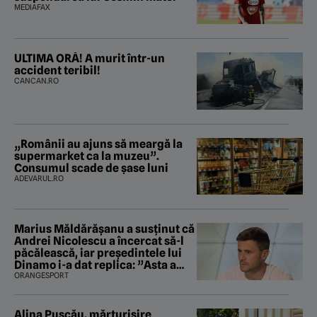
MEDIAFAX
ULTIMA ORĂ! A murit într-un
accident teribil!
CANCAN.RO
„Românii au ajuns să meargă la
supermarket ca la muzeu”.
Consumul scade de șase luni
ADEVARUL.RO
Marius Măldărăşanu a susţinut că
Andrei Nicolescu a încercat să-l
păcălească, iar preşedintele lui
Dinamo i-a dat replica: ”Asta a
fost istoria”
ORANGESPORT
Alina Pușcău, mărturisire