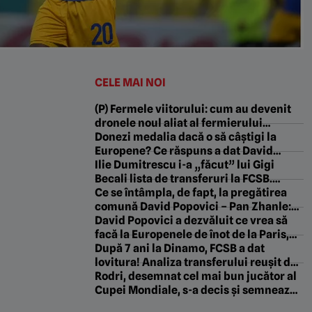
CELE MAI NOI
(P) Fermele viitorului: cum au devenit
dronele noul aliat al fermierului
modern
Donezi medalia dacă o să câștigi la
Europene? Ce răspuns a dat David
Popovici
Ilie Dumitrescu i-a „făcut” lui Gigi
Becali lista de transferuri la FCSB.
„Gândește-te. Astea sunt certitudini”
Ce se întâmpla, de fapt, la pregătirea
comună David Popovici – Pan Zhanle:
„Dacă el mi-a descoperit un secret, eu
David Popovici a dezvăluit ce vrea să
i-am descoperit trei”
facă la Europenele de înot de la Paris,
după ce a pus opt kilograme de masă
După 7 ani la Dinamo, FCSB a dat
musculară. „A început adrenalina!”
lovitura! Analiza transferului reușit de
roș-albaștri în ultimele ore: „Tehnică
Rodri, desemnat cel mai bun jucător al
specifică”. EXCLUSIV
Cupei Mondiale, s-a decis și semnează!
Impresarul său anunță: „E cea mai