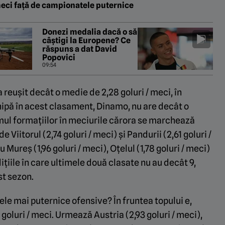
meci față de campionatele puternice
Donezi medalia dacă o să
câștigi la Europene? Ce
răspuns a dat David
Popovici
09:54
reușit decât o medie de 2,28 goluri / meci, în
hipă în acest clasament, Dinamo, nu are decât o
mul formațiilor în meciurile cărora se marchează
 Viitorul (2,74 goluri / meci) și Pandurii (2,61 goluri /
Mureș (1,96 goluri / meci), Oțelul (1,78 goluri / meci)
ndițiile în care ultimele două clasate nu au decât 9,
st sezon.
ele mai puternice ofensive? În fruntea topului e,
goluri / meci. Urmează Austria (2,93 goluri / meci),