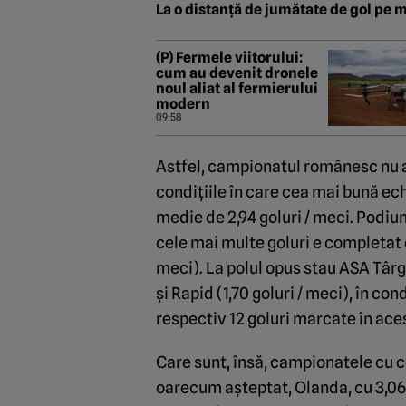
La o distanță de jumătate de gol pe 
(P) Fermele viitorului:
cum au devenit dronele
noul aliat al fermierului
modern
09:58
Astfel, campionatul românesc nu a 
condițiile în care cea mai bună ec
medie de 2,94 goluri / meci. Podiu
cele mai multe goluri e completat de
meci). La polul opus stau ASA Târgu 
și Rapid (1,70 goluri / meci), în co
respectiv 12 goluri marcate în ace
Care sunt, însă, campionatele cu c
oarecum așteptat, Olanda, cu 3,06 