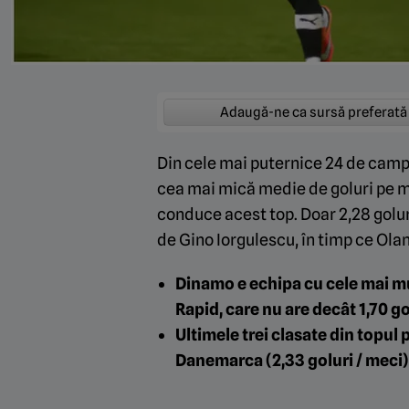
Adaugă-ne ca sursă preferată
Din cele mai puternice 24 de campi
cea mai mică medie de goluri pe me
conduce acest top. Doar 2,28 golur
de Gino Iorgulescu, în timp ce Olan
Dinamo
e echipa cu cele mai mul
Rapid
, care nu are decât 1,70 go
Ultimele trei clasate din topul 
Danemarca (2,33 goluri / meci) 