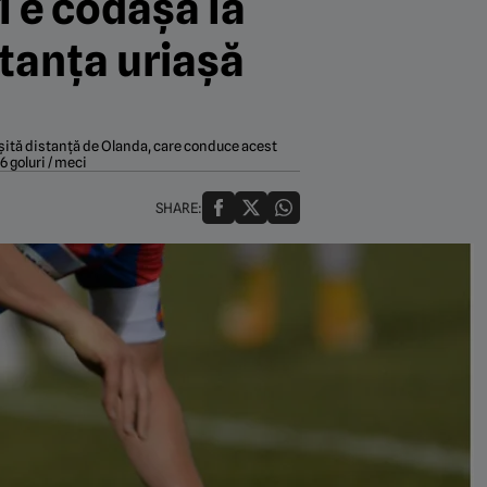
1 e codașă la
tanța uriașă
eușită distanță de Olanda, care conduce acest
6 goluri / meci
SHARE: