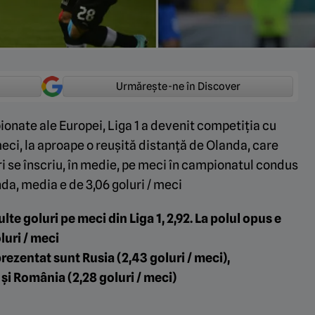
Urmărește-ne în Discover
onate ale Europei, Liga 1 a devenit competiția cu
ci, la aproape o reușită distanță de Olanda, care
i se înscriu, în medie, pe meci în campionatul condus
da, media e de 3,06 goluri / meci
te goluri pe meci din Liga 1, 2,92. La polul opus e
luri / meci
prezentat sunt Rusia (2,43 goluri / meci),
și România (2,28 goluri / meci)