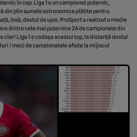
ernic în cap. Liga 1 e un campionat puternic,
tă din plin sumele astronomice plătite pentru
ață, însă, destul de ușor. ProSport a realizat o medie
care dintre cele mai puternice 24 de campionate din
e clar! Liga 1 e codașa acestui top, la distanță destul
luri / meci de campionatele aflate la mijlocul