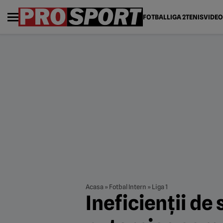
FOTBAL
LIGA 2
TENIS
VIDEO
Acasa
»
Fotbal Intern
»
Liga 1
Ineficienții de