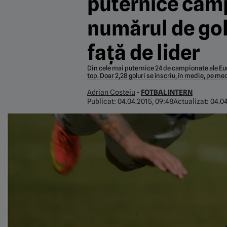
puternice camp
numărul de gol
față de lider
Din cele mai puternice 24 de campionate ale Eur
top. Doar 2,28 goluri se înscriu, în medie, pe m
Adrian Costeiu
•
FOTBAL INTERN
Publicat:
04.04.2015, 09:48
Actualizat:
04.04