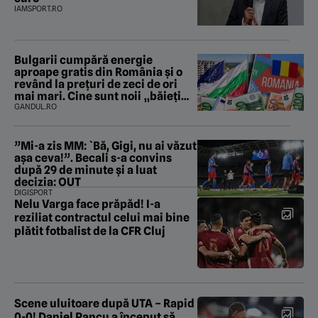
IAMSPORT.RO
Bulgarii cumpără energie
aproape gratis din România și o
revând la prețuri de zeci de ori
mai mari. Cine sunt noii „băieți
deștepți” din energie de la sud de
GANDUL.RO
Dunăre
”Mi-a zis MM: `Bă, Gigi, nu ai văzut
așa ceva!”. Becali s-a convins
după 29 de minute și a luat
decizia: OUT
DIGISPORT
Nelu Varga face prăpăd! I-a
reziliat contractul celui mai bine
plătit fotbalist de la CFR Cluj
Scene uluitoare după UTA – Rapid
0-0! Daniel Pancu a început să