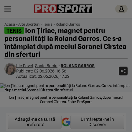
Acasa
»
Alte Sporturi
»
Tenis
»
Roland Garros
Ion Țiriac, magnet pentru
TENIS
personalități la Roland Garros. Ce s-a
întâmplat după meciul Soranei Cîrstea
din sferturi
Ilie Pavel
,
Sonia Baciu
•
ROLAND GARROS
Publicat:
02.06.2026, 16:56
Actualizat:
02.06.2026, 17:22
Ion Țiriac, magnet pentru personalități la Roland Garros, după meciul
Soranei Cîrstea. Foto: ProSport
Adaugă-ne ca sursă
Urmărește-ne în
preferată
Discover