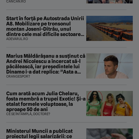
CANCAN.RO
Start în forță pe Autostrada Unirii
A8. Mobilizare pe tronsonul
montan Joseni–Ditrău, unul
dintre cele mai dificile sectoare
care traversează Carpații
ADEVARUL.RO
Marius Măldărăşanu a susţinut că
Andrei Nicolescu a încercat să-l
păcălească, iar preşedintele lui
Dinamo i-a dat replica: ”Asta a
fost istoria”
ORANGESPORT
Cum arată acum Julia Chelaru,
fosta membră a trupei Exotic! Și-a
etalat formele voluptoase, la
aproape 50 de ani
CE SE ÎNTÂMPLĂ, DOCTORE?
Ministerul Muncii a publicat
proiectul legii salarizării: ce