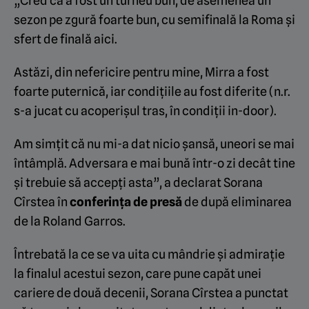
„Cred că a fost un turneu bun, de asemenea un
sezon pe zgură foarte bun, cu semifinală la Roma și
sfert de finală aici.
Astăzi, din nefericire pentru mine, Mirra a fost
foarte puternică, iar condițiile au fost diferite (n.r.
s-a jucat cu acoperișul tras, în condiții in-door).
Am simțit că nu mi-a dat nicio șansă, uneori se mai
întâmplă. Adversara e mai bună într-o zi decât tine
și trebuie să accepți asta”, a declarat Sorana
Cîrstea în
conferința de presă
de după eliminarea
de la Roland Garros.
Întrebată la ce se va uita cu mândrie și admirație
la finalul acestui sezon, care pune capăt unei
cariere de două decenii, Sorana Cîrstea a punctat