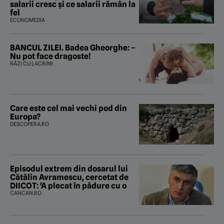
salarii cresc și ce salarii rămân la
fel
ECONOMEDIA
BANCUL ZILEI. Badea Gheorghe: –
Nu pot face dragoste!
RÂZI CU LACRIMI
Care este cel mai vechi pod din
Europa?
DESCOPERA.RO
Episodul extrem din dosarul lui
Cătălin Avramescu, cercetat de
DIICOT: 'A plecat în pădure cu o
CANCAN.RO