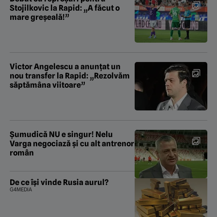
Stojilkovic la Rapid: „A făcut o
mare greșeală!”
Victor Angelescu a anunțat un
nou transfer la Rapid: „Rezolvăm
săptămâna viitoare”
Şumudică NU e singur! Nelu
Varga negociază şi cu alt antrenor
român
De ce își vinde Rusia aurul?
G4MEDIA