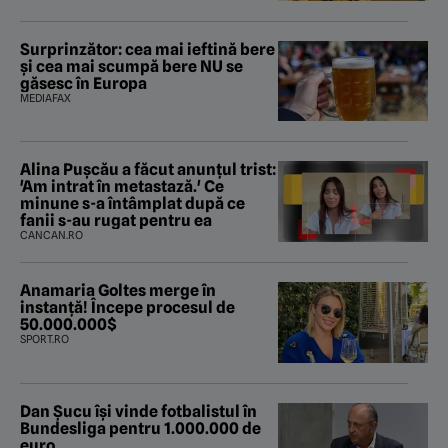
Surprinzător: cea mai ieftină bere
și cea mai scumpă bere NU se
găsesc în Europa
MEDIAFAX
Alina Pușcău a făcut anunțul trist:
'Am intrat în metastază.' Ce
minune s-a întâmplat după ce
fanii s-au rugat pentru ea
CANCAN.RO
Anamaria Goltes merge în
instanță! Începe procesul de
50.000.000$
SPORT.RO
Dan Șucu își vinde fotbalistul în
Bundesliga pentru 1.000.000 de
euro