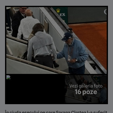
Vezi galeria foto
16 poze
În ciuda eșecului pe care Sorana Cîrstea l-a suferit