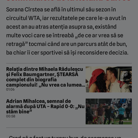
Sorana Cîrstea se află în ultimul său sezon în
circuitul WTA, iar rezultatele pe care le-a avut în
acest an au atras atenția asupra sa, existând
multe voci care se întreabă „de ce ar vrea să se
retragă” tocmai când are un parcurs atât de bun,
ba chiar îi cer sportivei să își reconsidere decizia.
Relația dintre Mihaela Rădulescu
și Felix Baumgartner, ȘTEARSĂ
complet din biografia
campionului! „Nu vrea ca lumea
să știe că a iubit fata din
01:06
România!”
Adrian Mihalcea, semnal de
alarmă după UTA – Rapid 0-0: „Nu
stăm bine”
00:58