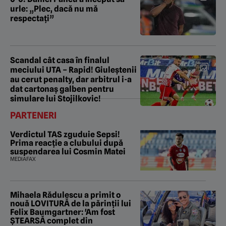
urle: „Plec, dacă nu mă
respectați”
Scandal cât casa în finalul
meciului UTA – Rapid! Giuleștenii
au cerut penalty, dar arbitrul i-a
dat cartonaș galben pentru
simulare lui Stojilkovic!
PARTENERI
Verdictul TAS zguduie Sepsi!
Prima reacție a clubului după
suspendarea lui Cosmin Matei
MEDIAFAX
Mihaela Rădulescu a primit o
nouă LOVITURĂ de la părinții lui
Felix Baumgartner: 'Am fost
ȘTEARSĂ complet din