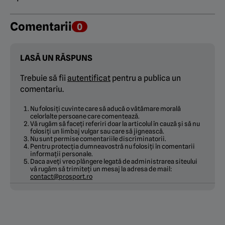
Comentarii
0
LASĂ UN RĂSPUNS
Trebuie să fii
autentificat
pentru a publica un
comentariu.
Nu folosiți cuvinte care să aducă o vătămare morală
celorlalte persoane care comentează.
Vă rugăm să faceți referiri doar la articolul în cauză și să nu
folosiți un limbaj vulgar sau care să jignească.
Nu sunt permise comentariile discriminatorii.
Pentru protecția dumneavostră nu folosiți în comentarii
informații personale.
Daca aveți vreo plângere legată de administrarea siteului
vă rugăm să trimiteți un mesaj la adresa de mail:
contact@prosport.ro