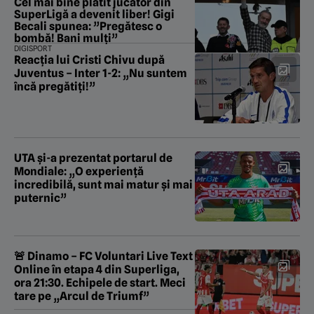
Cel mai bine plătit jucător din
SuperLigă a devenit liber! Gigi
Becali spunea: ”Pregătesc o
bombă! Bani mulți”
DIGISPORT
Reacția lui Cristi Chivu după
Juventus – Inter 1-2: „Nu suntem
încă pregătiți!”
UTA și-a prezentat portarul de
Mondiale: „O experiență
incredibilă, sunt mai matur și mai
puternic”
🚨 Dinamo – FC Voluntari Live Text
Online în etapa 4 din Superliga,
ora 21:30. Echipele de start. Meci
tare pe „Arcul de Triumf”