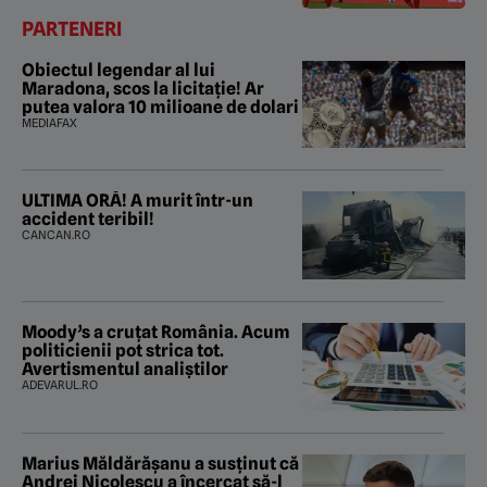
PARTENERI
Obiectul legendar al lui
Maradona, scos la licitație! Ar
putea valora 10 milioane de dolari
MEDIAFAX
ULTIMA ORĂ! A murit într-un
accident teribil!
CANCAN.RO
Moody’s a cruțat România. Acum
politicienii pot strica tot.
Avertismentul analiștilor
ADEVARUL.RO
Marius Măldărăşanu a susţinut că
Andrei Nicolescu a încercat să-l