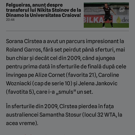
Felgueiras, anunț despre
transferul lui Nikita Stoinov de la
Dinamo la Universitatea Craiova!
20:44
Sorana Cîrstea a avut un parcurs impresionant la
Roland Garros, fără set peirdut până sferturi, mai
bun chiar și decât cel din 2009, când ajungea
pentru prima dată în sferturile de finală după cele
învingea pe Alize Cornet (favorita 21), Caroline
Wozniacki (cap de serie 10) și Jelena Jankovic
(favotita 5), care i-a „smuls” un set.
În sferturile din 2009, Cîrstea pierdea în fața
australiencei Samantha Stosur (locul 32 WTA, la
acea vreme).