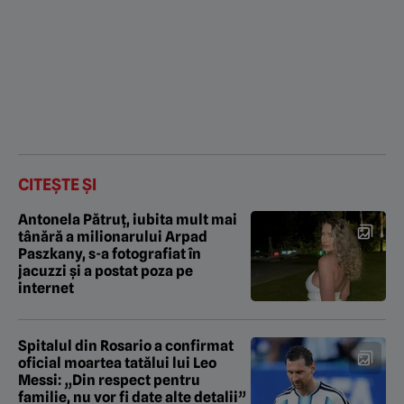
CITEȘTE ȘI
Antonela Pătruț, iubita mult mai
tânără a milionarului Arpad
Paszkany, s-a fotografiat în
jacuzzi şi a postat poza pe
internet
Spitalul din Rosario a confirmat
oficial moartea tatălui lui Leo
Messi: „Din respect pentru
familie, nu vor fi date alte detalii”