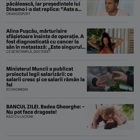
păcălească, iar preşedintele lui
Dinamo i-a dat replica: ”Asta a
fost istoria”
ORANGESPORT
Alina Pușcău, mărturisire
sfâșietoare înainte de operație. A
fost diagnosticată cu cancer la
sân în metastază: „Este singurul
tratament care o să mă ajute să
CE SE ÎNTÂMPLĂ, DOCTORE?
îmi salvez viața”
Ministerul Muncii a publicat
proiectul legii salarizării: ce
salarii cresc și ce salarii rămân la
fel
ECONOMEDIA
BANCUL ZILEI. Badea Gheorghe: –
Nu pot face dragoste!
RÂZI CU LACRIMI