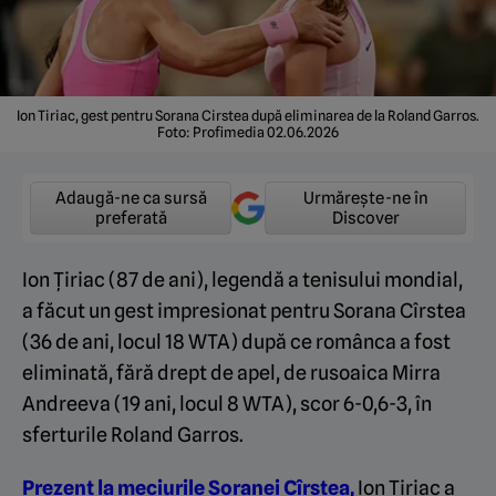
Ion Tiriac, gest pentru Sorana Cirstea după eliminarea de la Roland Garros.
Foto: Profimedia 02.06.2026
Adaugă-ne ca sursă
Urmărește-ne în
preferată
Discover
Ion Țiriac (87 de ani), legendă a tenisului mondial,
a făcut un gest impresionat pentru Sorana Cîrstea
(36 de ani, locul 18 WTA) după ce românca a fost
eliminată, fără drept de apel, de rusoaica Mirra
Andreeva (19 ani, locul 8 WTA), scor 6-0,6-3, în
sferturile Roland Garros.
Prezent la meciurile Soranei Cîrstea
,
Ion Țiriac a