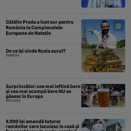
Cătălin Preda a luat aur pentru
România la Campionatele
Europene de Natație
De ce își vinde Rusia aurul?
G4MEDIA
Surprinzător: cea mai ieftină bere
și cea mai scumpă bere NU se
găsesc în Europa
MEDIAFAX
4.000 lei amendă tuturor
românilor care locuiesc la casă și