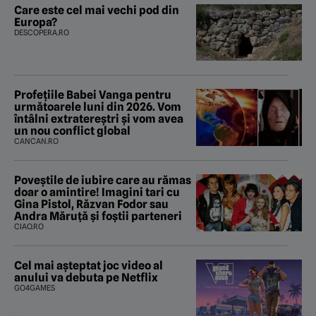
Care este cel mai vechi pod din
Europa?
DESCOPERA.RO
Profețiile Babei Vanga pentru
următoarele luni din 2026. Vom
întâlni extratereștri și vom avea
un nou conflict global
CANCAN.RO
Poveştile de iubire care au rămas
doar o amintire! Imagini tari cu
Gina Pistol, Răzvan Fodor sau
Andra Măruţă şi foştii parteneri
CIAO.RO
Cel mai așteptat joc video al
anului va debuta pe Netflix
GO4GAMES