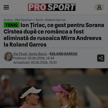
Acasa
»
Alte Sporturi
»
Tenis
»
Roland Garros
Ion Țiriac, ce gest pentru Sorana
TENIS
Cîrstea după ce românca a fost
eliminată de rusoaica Mirra Andreeva
la Roland Garros
Ilie Pavel
,
Sonia Baciu
•
ROLAND GARROS
Publicat:
02.06.2026, 14:34
Actualizat:
02.06.2026, 15:51