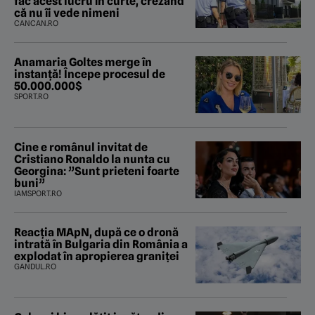
fac acest lucru în curte, crezând
că nu îi vede nimeni
CANCAN.RO
Anamaria Goltes merge în
instanță! Începe procesul de
50.000.000$
SPORT.RO
Cine e românul invitat de
Cristiano Ronaldo la nunta cu
Georgina: ”Sunt prieteni foarte
buni”
IAMSPORT.RO
Reacția MApN, după ce o dronă
intrată în Bulgaria din România a
explodat în apropierea graniței
GANDUL.RO