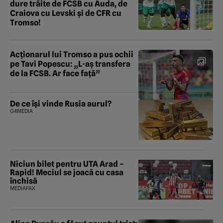
dure trăite de FCSB cu Auda, de
Craiova cu Levski și de CFR cu
Tromso!
Acționarul lui Tromso a pus ochii
pe Tavi Popescu: „L-aș transfera
de la FCSB. Ar face față”
De ce își vinde Rusia aurul?
G4MEDIA
Niciun bilet pentru UTA Arad –
Rapid! Meciul se joacă cu casa
închisă
MEDIAFAX