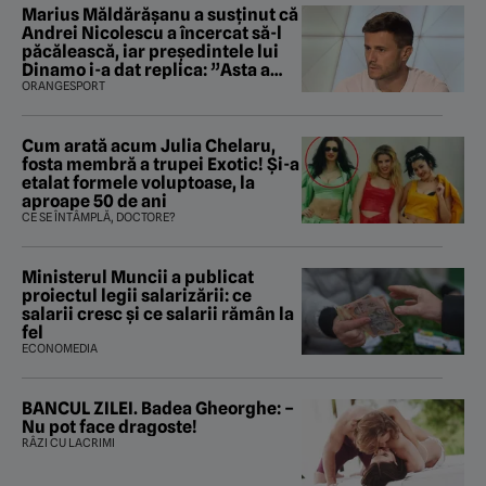
Marius Măldărăşanu a susţinut că
Andrei Nicolescu a încercat să-l
păcălească, iar preşedintele lui
Dinamo i-a dat replica: ”Asta a
fost istoria”
ORANGESPORT
Cum arată acum Julia Chelaru,
fosta membră a trupei Exotic! Și-a
etalat formele voluptoase, la
aproape 50 de ani
CE SE ÎNTÂMPLĂ, DOCTORE?
Ministerul Muncii a publicat
proiectul legii salarizării: ce
salarii cresc și ce salarii rămân la
fel
ECONOMEDIA
BANCUL ZILEI. Badea Gheorghe: –
Nu pot face dragoste!
RÂZI CU LACRIMI