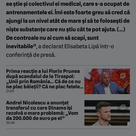
ea ştie şi colectivul ei medical, care s-a ocupat de
antrenamentele ei. Îmi este foarte greu să cred că
ajungi la un nivel atât de mare şi să te foloseşti de
nişte substanţe care nu ştiu cât te pot ajuta. (…)
De controale nu ai cum să scapi, sunt
inevitabile”
, a declarat Elisabeta Lipă într-o
conferință de presă.
Prima reacție a lui Florin Prunea
după scandalul de la Tiraspol:
„Unii prin România… Că de ce nu
ne plac băieții? Că ne plac fetele,
d-aia”
21:09
Andrei Nicolescu a anunțat
transferul cu care Dinamo își
rezolvă o mare problemă: „Vom
da 200.000 de euro pe el”
20:44