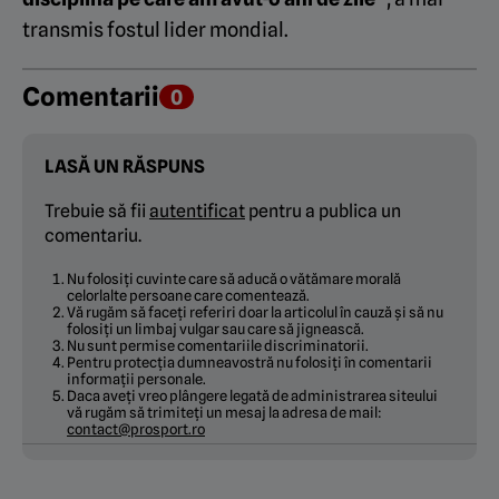
transmis fostul lider mondial.
Comentarii
0
LASĂ UN RĂSPUNS
Trebuie să fii
autentificat
pentru a publica un
comentariu.
Nu folosiți cuvinte care să aducă o vătămare morală
celorlalte persoane care comentează.
Vă rugăm să faceți referiri doar la articolul în cauză și să nu
folosiți un limbaj vulgar sau care să jignească.
Nu sunt permise comentariile discriminatorii.
Pentru protecția dumneavostră nu folosiți în comentarii
informații personale.
Daca aveți vreo plângere legată de administrarea siteului
vă rugăm să trimiteți un mesaj la adresa de mail:
contact@prosport.ro