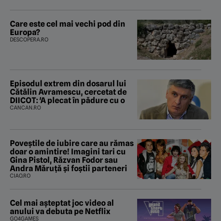
Care este cel mai vechi pod din
Europa?
DESCOPERA.RO
Episodul extrem din dosarul lui
Cătălin Avramescu, cercetat de
DIICOT: 'A plecat în pădure cu o
CANCAN.RO
Poveştile de iubire care au rămas
doar o amintire! Imagini tari cu
Gina Pistol, Răzvan Fodor sau
Andra Măruţă şi foştii parteneri
CIAO.RO
Cel mai așteptat joc video al
anului va debuta pe Netflix
GO4GAMES