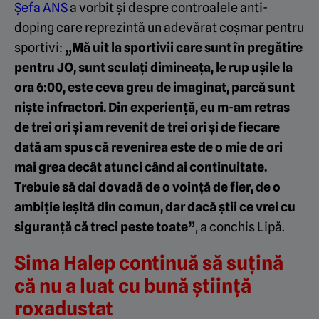
Șefa ANS
a vorbit și despre controalele anti-
doping care reprezintă un adevărat coșmar pentru
sportivi:
„
Mă uit la sportivii care sunt în pregătire
pentru JO, sunt sculaţi dimineaţa, le rup uşile la
ora 6:00, este ceva greu de imaginat, parcă sunt
nişte infractori. Din experienţă, eu m-am retras
de trei ori şi am revenit de trei ori şi de fiecare
dată am spus că revenirea este de o mie de ori
mai grea decât atunci când ai continuitate.
Trebuie să dai dovadă de o voinţă de fier, de o
ambiţie ieşită din comun, dar dacă ştii ce vrei cu
siguranţă că treci peste toate”
, a conchis Lipă.
Sima Halep continuă să suțină
că nu a luat cu bună știință
roxadustat