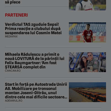
să plece
PARTENERI
Verdictul TAS zguduie Sepsi!
Prima reacție a clubului după
suspendarea lui Cosmin Matei
MEDIAFAX
Mihaela Rădulescu a primit o
nouă LOVITURĂ de la părinții lui
Felix Baumgartner: 'Am fost
ȘTEARSĂ complet din
CANCAN.RO
Start în forță pe Autostrada Unirii
A8. Mobilizare pe tronsonul
montan Joseni–Ditrău, unul
dintre cele mai dificile sectoare
care traversează Carpații
ADEVARUL.RO