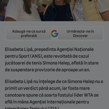
Adaugă-ne ca sursă
Urmărește-ne în
preferată
Discover
Elisabeta Lipă, preşedinta Agenţiei Naţionale
pentru Sport (ANS), este revoltată de cazul
jucătoarei de tenis Simona Halep, aflată în stare
de suspendare provizorie de aproape un an.
Elisabeta Lipă nu înțelege de ce Simona Halep nu a
primit un verdict până acum, iar fosta mare
canotoare spune că soarta fostului lider WTA se
află în mâna Agenției Internaționale pentru
Integritatea Tenisului (ITIA).