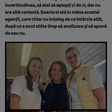
incertitudinea, să stai să aştepţi zi de zi, dar nu
are altă variantă. Soarta ei stă în mâna acestei
agenţii, care chiar nu înţeleg de ce întârzie atât,
după ce a avut atâta timp să analizeze şi să spună
da sau nu.