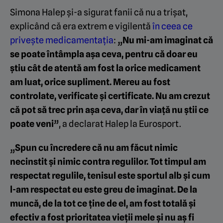
Simona Halep și-a sigurat fanii că nu a trișat,
explicând că era extrem e vigilentă
în ceea ce
privește medicamentația
:
„
Nu mi-am imaginat că
se poate întâmpla așa ceva, pentru că doar eu
știu cât de atentă am fost la orice medicament
am luat, orice supliment. Mereu au fost
controlate, verificate și certificate. Nu am crezut
că pot să trec prin așa ceva, dar în viață nu știi ce
poate veni”
, a declarat Halep la
Eurosport.
„Spun cu încredere că nu am făcut nimic
necinstit și nimic contra regulilor. Tot timpul am
respectat regulile, tenisul este sportul alb și cum
l-am respectat eu este greu de imaginat. De la
muncă, de la tot ce ține de el, am fost totală și
efectiv a fost prioritatea vieții mele și nu aș fi