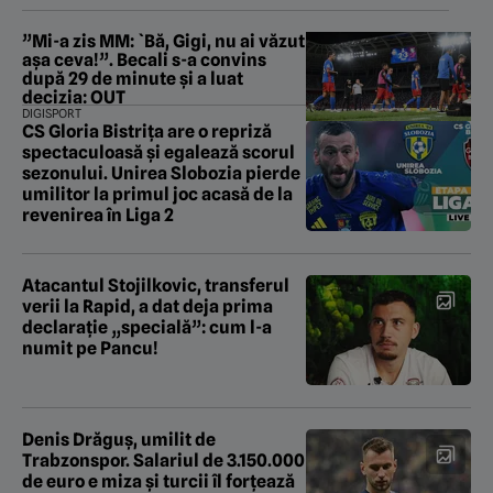
”Mi-a zis MM: `Bă, Gigi, nu ai văzut
așa ceva!”. Becali s-a convins
după 29 de minute și a luat
decizia: OUT
DIGISPORT
CS Gloria Bistrița are o repriză
spectaculoasă și egalează scorul
sezonului. Unirea Slobozia pierde
umilitor la primul joc acasă de la
revenirea în Liga 2
Atacantul Stojilkovic, transferul
verii la Rapid, a dat deja prima
declarație „specială”: cum l-a
numit pe Pancu!
Denis Drăguș, umilit de
Trabzonspor. Salariul de 3.150.000
de euro e miza și turcii îl forțează