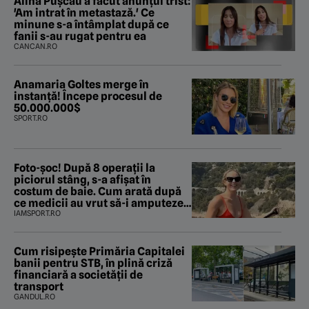
Alina Pușcău a făcut anunțul trist:
'Am intrat în metastază.' Ce
minune s-a întâmplat după ce
fanii s-au rugat pentru ea
CANCAN.RO
Anamaria Goltes merge în
instanță! Începe procesul de
50.000.000$
SPORT.RO
Foto-șoc! După 8 operații la
piciorul stâng, s-a afișat în
costum de baie. Cum arată după
ce medicii au vrut să-i amputeze
piciorul
IAMSPORT.RO
Cum risipește Primăria Capitalei
banii pentru STB, în plină criză
financiară a societății de
transport
GANDUL.RO