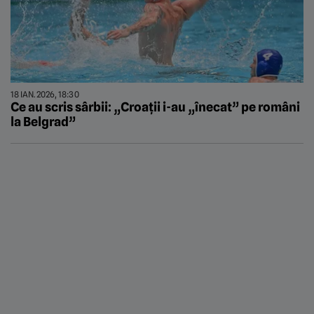
18 IAN. 2026, 18:30
Ce au scris sârbii: „Croații i-au „înecat” pe români
la Belgrad”