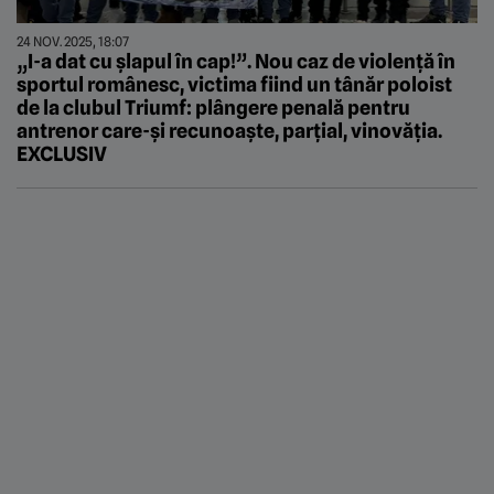
24 NOV. 2025, 18:07
„I-a dat cu șlapul în cap!”. Nou caz de violență în
sportul românesc, victima fiind un tânăr poloist
de la clubul Triumf: plângere penală pentru
antrenor care-și recunoaște, parțial, vinovăția.
EXCLUSIV