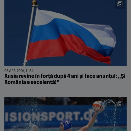
08 APR. 2026, 11:34
Rusia revine în forță după 4 ani și face anunțul: „Și
România e excelentă!”