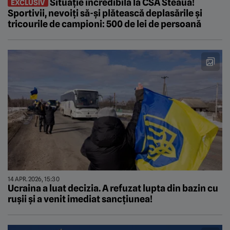
Situație incredibilă la CSA Steaua!
EXCLUSIV
Sportivii, nevoiți să-și plătească deplasările și
tricourile de campioni: 500 de lei de persoană
14 APR. 2026, 15:30
Ucraina a luat decizia. A refuzat lupta din bazin cu
rușii și a venit imediat sancțiunea!